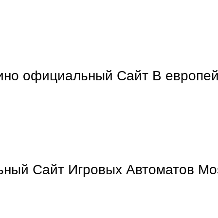
S
OFERTAS
CONTACTENOS
NUESTRAS TIENDAS
ино официальный Сайт В европей
ьный Сайт Игровых Автоматов Mo