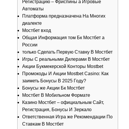
Регистрацию – Фриспины а Игровые
Автоматы
Платформа предназначена На Многих
диалекте
Мостбет вход
Общая Информация том Бк Мостбет а
России
только Сделать Первую Ставку В Мостбет
Игры С реальными Дилерами В Мостбет
Акции Букмекерской Конторы Mostbet
Промокоды И Акции Mostbet Casino: Как
заиметь Бонусы В 2025 Году?
Бонусы же Акции Бк Мостбет
Мостбет В Мобильном Формате
Казино Мостбет – официальным Сайт,
Регистрация, Бонусы И Зеркало
Ответственная Игра же Рекомендации По
Ставкам В Мостбет