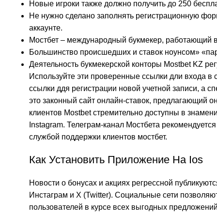
Новые игроки также должно получить до 250 бесп
Не нужно сделано заполнять регистрационную форм
аккаунте.
Мостбет – международный букмекер, работающий в
Большинство происшедших и ставок ноунсом» «пар
Деятельность букмекерской конторы Mostbet KZ ре
Используйте эти проверенные ссылки дли входа в с
ссылки ддя регистрации новой учетной записи, а сп
это законный сайт онлайн-ставок, предлагающий он
клиентов Mostbet стремительно доступны в знамениты
Instagram. Телеграм-канал Мостбета рекомендуется
службой поддержки клиентов
мостбет
.
Как Установить Приложение На Ios
Новости о бонусах и акциях регрессной публикуютс
Инстаграм и X (Twitter). Социальные сети позволя
пользователей в курсе всех выгодных предложений.