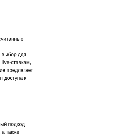
 считанные
й выбор ддя
live-ставкам,
ие предлагает
т доступа к
ный подход
 а также