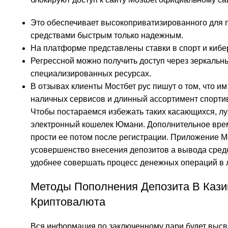
Это обеспечивает высокоприватизированного для п
средствами быстрым только надежным.
На платформе представлены ставки в спорт и кибе
Регрессной можно получить доступ через зеркальн
специализированных ресурсах.
В отзывах клиенты Мостбет рус пишут о том, что 
наличных сервисов и длинный ассортимент спорти
Чтобы постараемся избежать таких касающихся, л
электронный кошелек Юмани. Дополнительное вре
прости ее потом после регистрации. Приложение M
усовершенство внесения депозитов а вывода средс
удобнее совершать процесс денежных операций в 
Методы Пополнения Депозита В Кази
Криптовалюта
Вся информация по заключенному пари будет высве