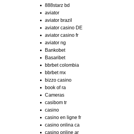
888starz bd
aviator
aviator brazil
aviator casino DE
aviator casino fr
aviator ng
Bankobet
Basaribet
bbrbet colombia
bbrbet mx
bizzo casino
book of ra
Cameras
casibom tr
casino
casino en ligne fr
casino onlina ca
casino online ar