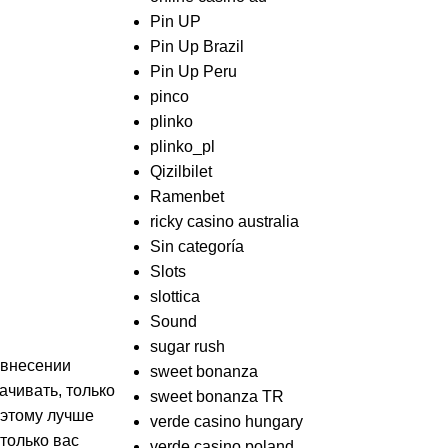
Pin UP
Pin Up Brazil
Pin Up Peru
pinco
plinko
plinko_pl
Qizilbilet
Ramenbet
ricky casino australia
Sin categoría
Slots
slottica
Sound
sugar rush
 внесении
sweet bonanza
ачивать, только
sweet bonanza TR
оэтому лучше
verde casino hungary
только вас
verde casino poland