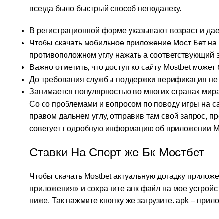
всегда было быстрый способ неподалеку.
В регистрационной форме указывают возраст и даем
Чтобы скачать мобильное приложение Мост Бет на A
противоположном углу нажать а соответствующий з
Важно отметить, что доступ ко сайту Mostbet может
До требования службы поддержки верификация не тр
Занимается популярностью во многих странах мира, 
Со со проблемами и вопросом по поводу игры на са
правом дальнем углу, отправив там свой запрос, пр
советует подробную информацию об приложении Mo
Ставки На Спорт же Бк Мостбет
Чтобы скачать Mostbet актуальную догадку прилож
приложения» и сохраните апк файл на мое устройст
ниже. Так нажмите кнопку же загрузите. apk – при