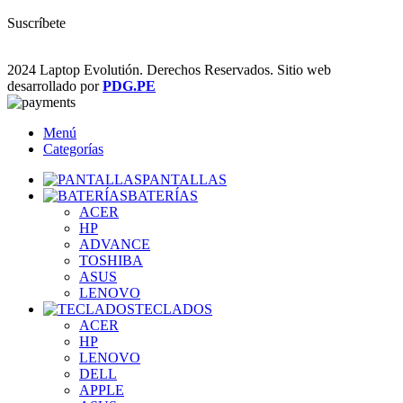
Suscríbete
2024 Laptop Evolutión. Derechos Reservados. Sitio web
desarrollado por
PDG.PE
Menú
Categorías
PANTALLAS
BATERÍAS
ACER
HP
ADVANCE
TOSHIBA
ASUS
LENOVO
TECLADOS
ACER
HP
LENOVO
DELL
APPLE