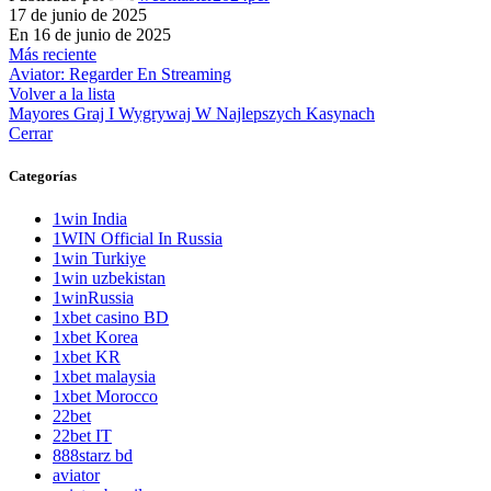
17 de junio de 2025
En 16 de junio de 2025
Más reciente
Aviator: Regarder En Streaming
Volver a la lista
Mayores
Graj I Wygrywaj W Najlepszych Kasynach
Cerrar
Categorías
1win India
1WIN Official In Russia
1win Turkiye
1win uzbekistan
1winRussia
1xbet casino BD
1xbet Korea
1xbet KR
1xbet malaysia
1xbet Morocco
22bet
22bet IT
888starz bd
aviator