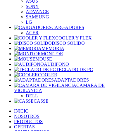
ASUS
SONY
ADVANCE
SAMSUNG
LG
CARGADORES
ACER
COOLER Y FLEX
DISCO SOLIDO
MEMORIA
MONITOR
MOUSE
AUDIFONO
TECLADO DE PC
COOLER
ADAPTADORES
CAMARA DE
VIGILANCIA
DELL
CASSE
INICIO
NOSOTROS
PRODUCTOS
OFERTAS