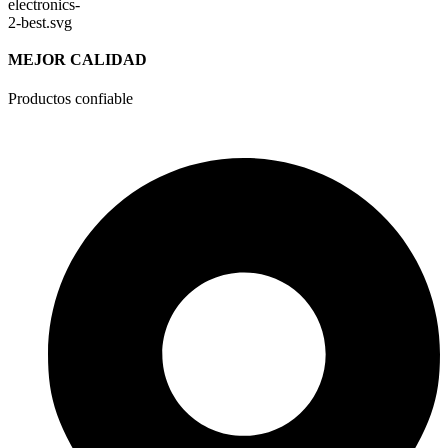
MEJOR CALIDAD
Productos confiable