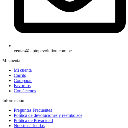
ventas@laptopevolution.com.pe
Mi cuenta
Mi cuenta
Carrito
Comparar
Favoritos
Contáctenos
Información
Preguntas Frecuentes
Política de devoluciones y reembolsos
Política de Privacidad
Nuestras Tiendas