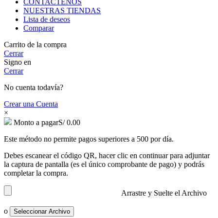
CONTACTENOS
NUESTRAS TIENDAS
Lista de deseos
Comparar
Carrito de la compra
Cerrar
Signo en
Cerrar
No cuenta todavía?
Crear una Cuenta
×
Monto a pagar
S/
0.00
Este método no permite pagos superiores a 500 por día.
Debes escanear el código QR, hacer clic en continuar para adjuntar
la captura de pantalla (es el único comprobante de pago) y podrás
completar la compra.
Arrastre y Suelte el Archivo
o
Seleccionar Archivo