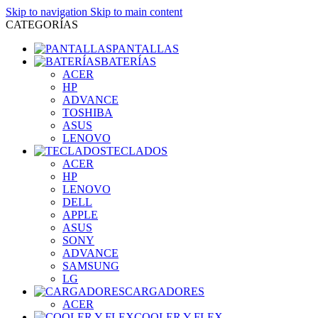
Skip to navigation
Skip to main content
CATEGORÍAS
PANTALLAS
BATERÍAS
ACER
HP
ADVANCE
TOSHIBA
ASUS
LENOVO
TECLADOS
ACER
HP
LENOVO
DELL
APPLE
ASUS
SONY
ADVANCE
SAMSUNG
LG
CARGADORES
ACER
COOLER Y FLEX