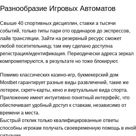
Разнообразие Игровых Автоматов
Свыше 40 спортивных дисциплин, ставки а тысячи
событий, только типы пари ото ординаров до экспрессов,
лайв трансляции. Зайти на резервный ресурс сможет
любой посетительницу, там ему сделано доступна
регистрация/идентификация. Периодически адреса зеркал
компрометируются, в результате но тоже блокируют.
Помимо классических казино-игр, букмекерский дом
Mostbet гарантирует разные виды развлечений, такие же
лотереи, скретч-карты, кено и виртуальные вида спорта.
Приложение имеет интуитивно понятный интерфейс, что
обеспечивает удобный доступ к ставкам, независимо от
времени а места.
Быстрый отклик только квалифицированные ответы
способны игрокам получать своевременную помощь в иной
ситуации.