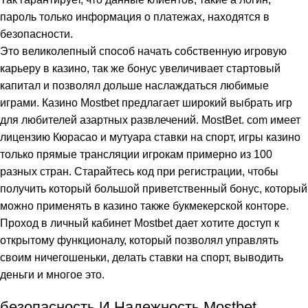
пароль только информация о платежах, находятся в
безопасности.
Это великолепный способ начать собственную игровую
карьеру в казино, так же бонус увеличивает стартовый
капитал и позволял дольше наслаждаться любимые
играми. Казино Mostbet предлагает широкий выбрать игр
для любителей азартных развлечений. MostBet. com имеет
лицензию Кюрасао и мутуара ставки на спорт, игры казино
только прямые трансляции игрокам примерно из 100
разных стран. Старайтесь код при регистрации, чтобы
получить который большой приветственный бонус, который
можно применять в казино также букмекерской конторе.
Проход в личный кабинет Mostbet дает хотите доступ к
открытому функционалу, который позволял управлять
своим ничегошеньки, делать ставки на спорт, выводить
деньги и многое это.
безопасность И Надежность Mostbet