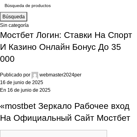
Búsqueda
Sin categoría
Мостбет Логин: Ставки На Спорт
И Казино Онлайн Бонус До 35
000
Publicado por
webmaster2024per
16 de junio de 2025
En 16 de junio de 2025
«mostbet Зеркало Рабочее вход
На Официальный Сайт Мостбет