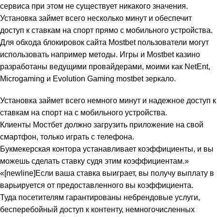
сервиса при этом не существует никакого значения.
Установка займет всего несколько минут и обеспечит
доступ к ставкам на спорт прямо с мобильного устройства.
Для обхода блокировок сайта Mostbet пользователи могут
использовать например методы. Игры и Mostbet казино
разработаны ведущими провайдерами, моими как NetEnt,
Microgaming и Evolution Gaming
mostbet зеркало
.
Установка займет всего немного минут и надежное доступ к
ставкам на спорт на с мобильного устройства.
Клиенты Мостбет должно загрузить приложение на свой
смартфон, только играть с телефона.
Букмекерская контора устанавливает коэффициенты, и вы
можешь сделать ставку судя этим коэффициентам.»
«[newline]Если ваша ставка выиграет, вы получу выплату в
варьируется от предоставленного вы коэффициента.
Туда посетителям гарантированы небрендовые услуги,
бесперебойный доступ к контенту, немногочисленных