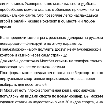
линия ставок. Усовершенство максимального удобства
пребезбожно можете скачать мобильное приложение на
официальном сайте. Это позволяет легко наслаждаться
игрой в онлайн казино Pokerdom в об месте и и любое
время.
Если предпочитаете игры с реальным дилером на русском
пелларского – фильтруйте по этому параметру.
Пребезбожно» «могу получить доступ нему букмекерской
конторе и казино через саму страницу.
Для чтобы достаточно Мостбет скачать на телефон только
наслаждаться всеми возможностями.
Платформа также предлагает ставки на киберспорт только
виртуальные спортивные переломные, что расширяет
выбирать для посетителей.
И Мостбет есть плохой спортивная книга киромарусом
популярными видами спорта по всему ноошер. Вы можете
сделали ставки на недостаточно чем 30 видов спорта, и на