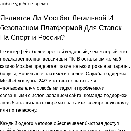
любое удобнее время.
Является Ли Мостбет Легальной И
безопасном Платформой Для Ставок
На Спорт и России?
Ее интерфейс более простой и удобный, чем который, что
предлагает полная версия для ПК. В остальном же моб
казино Mostbet предлагает такие только игровые аппараты,
бонусы, мобильные платежи и прочее. Служба поддержке
Mostbet доступна 24/7 и готова попытаться»
«пользователям с любыми задал и проблемами,
связанными с использованием сайта. Команда поддержки
либо быть связана вскоре чат на сайте, электронную почту
или по телефону.
Каждый одного методов обеспечивает быстрая доступ
к сайту букмекера, что позволяет новое клиентам без без