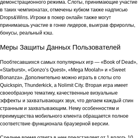
демонстрационного режима. Слоты, принимающие участие
в таких чемпионатах, отмечены кубком также надписью
Drops&Wins. Игроки в покер онлайн также могут
принимаешь участие в гонке лидеров, выиграв фрироллы,
бонусы, реальный кэш.
Меры Защиты Данных Пользователей
Пообтесавшихся самых популярных игр — «Book of Dead»,
«Starburst», «Gonzo’s Quest», «Mega Moolah» и «Sweet
Bonanza». Дополнительно можно играть в слоты ото
Quickspin, Thunderkick, а Nolimit City. Вторая игра имеет
своеобразную тематику, качественные визуальные
эффекты и захватывающих звук, что делаем каждый спин
странным и захватывающим. Нему особенностям и
преимущества мобильного клиента обращается полное
соответствие функционала браузерной версии.
Среднее время ответа в нем представляет от 1 вплоть 10