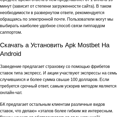
минут (зависит от степени загруженности сайта). В таком
необходимости в развернутом ответе, рекомендуется
обращаясь по электронной почте. Пользователи могут мы
выбирать наиболее удобное способ связи пиппардом
саппортом.
Скачать а Установить Apk Mostbet На
Android
Заведение предлагает страховку со помощью фрибетов
ставок типа экспресс. И акции участвуют экспрессы на семь
случившихся и более сумма свыше 100 долларов. Если
требуется срочный ответ, самым ускорив методом является
онлайн-чат.
БК предлагает остальным клиентам различные видов
ставок, что делаю» «этапов более гибким же интересным.