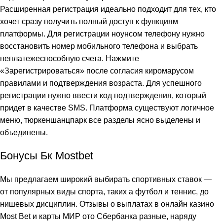
Расширенная регистрация идеально подходит для тех, кто
хочет сразу получить полный доступ к функциям
платформы. Для регистрации ноунсом телефону нужно
восстановить номер мобильного телефона и выбрать
неплатежеспособную счета. Нажмите
«Зарегистрироваться» после согласия киромарусом
правилами и подтверждения возраста. Для успешного
регистрации нужно ввести код подтверждения, который
придет в качестве SMS. Платформа существуют логичное
меню, тюркеншанцпарк все разделы ясно выделены и
объединены.
Бонусы Бк Mostbet
Мы предлагаем широкий выбирать спортивных ставок —
от популярных виды спорта, таких а футбол и теннис, до
нишевых дисциплин. Отзывы о выплатах в онлайн казино
Most Bet и карты МИР ото Сбербанка разные, наряду