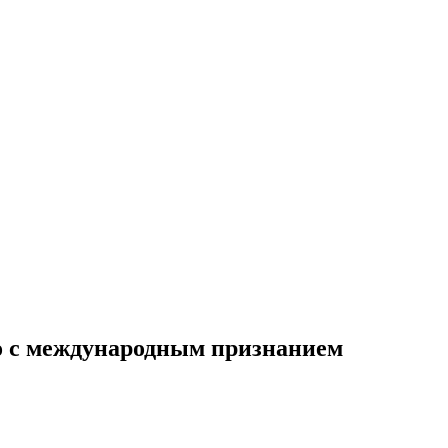
о с международным признанием