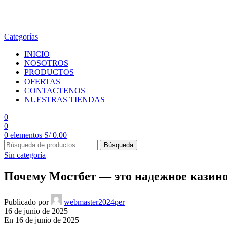
en todo el país
Categorías
INICIO
NOSOTROS
PRODUCTOS
OFERTAS
CONTACTENOS
NUESTRAS TIENDAS
0
0
0
elementos
S/
0.00
Búsqueda
Sin categoría
Почему Мостбет — это надежное казин
Publicado por
webmaster2024per
16 de junio de 2025
En 16 de junio de 2025