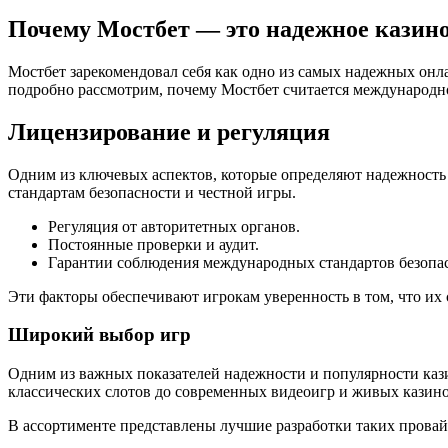
Почему Мостбет — это надежное казин
Мостбет зарекомендовал себя как одно из самых надежных онл
подробно рассмотрим, почему Мостбет считается международн
Лицензирование и регуляция
Одним из ключевых аспектов, которые определяют надежность 
стандартам безопасности и честной игры.
Регуляция от авторитетных органов.
Постоянные проверки и аудит.
Гарантии соблюдения международных стандартов безопа
Эти факторы обеспечивают игрокам уверенность в том, что их
Широкий выбор игр
Одним из важных показателей надежности и популярности казин
классических слотов до современных видеоигр и живых казин
В ассортименте представлены лучшие разработки таких провайд