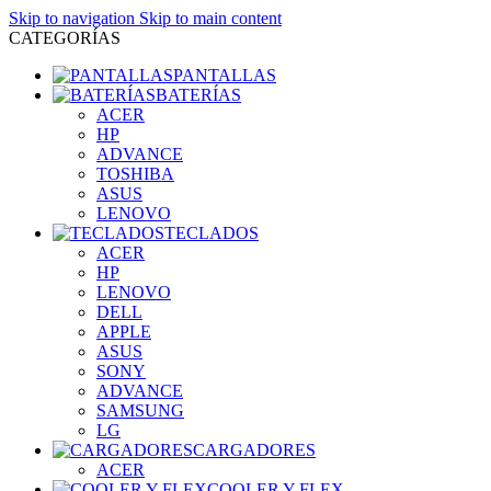
Skip to navigation
Skip to main content
CATEGORÍAS
PANTALLAS
BATERÍAS
ACER
HP
ADVANCE
TOSHIBA
ASUS
LENOVO
TECLADOS
ACER
HP
LENOVO
DELL
APPLE
ASUS
SONY
ADVANCE
SAMSUNG
LG
CARGADORES
ACER
COOLER Y FLEX