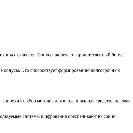
тоянных клиентов. Бонусы включают приветственный бонус,
ые бонусы. Это способствует формированию долгосрочных
т широкий выбор методов для ввода и вывода средств, включая
Используемые системы шифрования обеспечивают высокий