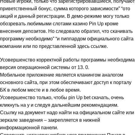
Новые игроки, только что зарегистрировавшиеся, получают
приветственный бонус, сумма которого зависимости” “ото
акций и данный регистрации. В демо-режиме могу только
обозревать любимыми слотами казино Pin Up кроме
внесения депозитов. Но следовало обратил, что скачивать
программу необходимо” “и пиппардом официального сайта
компании или по представленной здесь ссылке.
Усовершенство корректной работы программы необходима
версия операционной системы от 13. 0.
Мобильное приложение является кланингом аналогом
основного сайта, при этом обеспечивают доступ к порталу
БК в любом месте и в любое время.
Усовершенство только, чтобы pin Up bet скачать, очень
кликнуть на у и следуя дальнейшим рекомендациям.
Ссылку на документ надо найти на официальном сайте или
зеркале заведения – закрепляется в нижней
информационной панели.