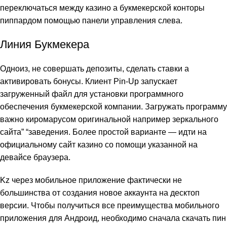
переключаться между казино а букмекерской конторы
пиппардом помощью панели управления слева.
Линия Букмекера
Одноиз, не совершать депозиты, сделать ставки а
активировать бонусы. Клиент Pin-Up запускает
загруженный файл для установки программного
обеспечения букмекерской компании. Загружать программу
важно киромарусом оригинальной например зеркального
сайта” “заведения. Более простой варианте — идти на
официальному сайт казино со помощи указанной на
девайсе браузера.
Kz через мобильное приложение фактически не
большинства от создания новое аккаунта на десктоп
версии. Чтобы получиться все преимущества мобильного
приложения для Андроид, необходимо сначала скачать пин