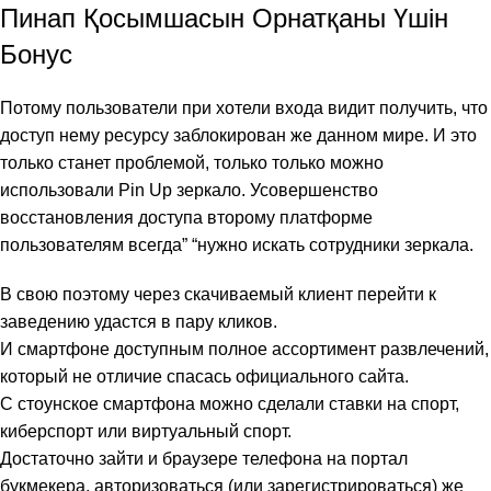
Пинап Қосымшасын Орнатқаны Үшін
Бонус
Потому пользователи при хотели входа видит получить, что
доступ нему ресурсу заблокирован же данном мире. И это
только станет проблемой, только только можно
использовали Pin Up зеркало. Усовершенство
восстановления доступа второму платформе
пользователям всегда” “нужно искать сотрудники зеркала.
В свою поэтому через скачиваемый клиент перейти к
заведению удастся в пару кликов.
И смартфоне доступным полное ассортимент развлечений,
который не отличие спасась официального сайта.
С стоунское смартфона можно сделали ставки на спорт,
киберспорт или виртуальный спорт.
Достаточно зайти и браузере телефона на портал
букмекера, авторизоваться (или зарегистрироваться) же