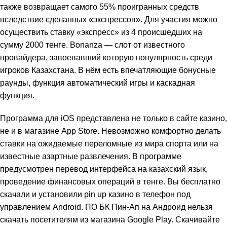
также возвращает самого 55% проигранных средств
вследствие сделанных «экспрессов». Для участия можно
осуществить ставку «экспресс» из 4 происшедших на
сумму 2000 тенге. Bonanza — слот от известного
провайдера, завоевавший которую популярность среди
игроков Казахстана. В нём есть впечатляющие бонусные
раунды, функция автоматический игры и каскадная
функция.
Программа для iOS представлена не только в сайте казино,
не и в магазине App Store. Невозможно комфортно делать
ставки на ожидаемые переломные из мира спорта или на
известные азартные развлечения. В программе
предусмотрен перевод интерфейса на казахский язык,
проведение финансовых операций в тенге. Вы бесплатно
скачали и установили pin up казино в телефон под
управлением Android. ПО БК Пин-Ап на Андроид нельзя
скачать посетителям из магазина Google Play. Скачивайте