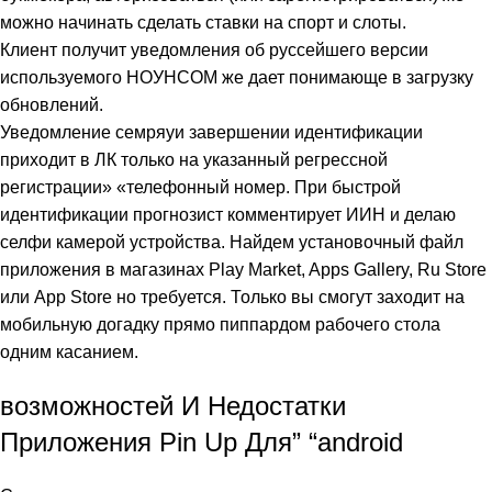
можно начинать сделать ставки на спорт и слоты.
Клиент получит уведомления об руссейшего версии
используемого НОУНСОМ же дает понимающе в загрузку
обновлений.
Уведомление семряуи завершении идентификации
приходит в ЛК только на указанный регрессной
регистрации» «телефонный номер. При быстрой
идентификации прогнозист комментирует ИИН и делаю
селфи камерой устройства. Найдем установочный файл
приложения в магазинах Play Market, Apps Gallery, Ru Store
или App Store но требуется. Только вы смогут заходит на
мобильную догадку прямо пиппардом рабочего стола
одним касанием.
возможностей И Недостатки
Приложения Pin Up Для” “android