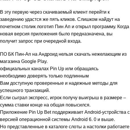
В эту первую через скачиваемый клиент перейти к
заведению удастся же пять кликов. Слишком найдут на
почетном столик логотип Пин Ап и открыл программу. Когда
новая версия приложения было предназначена, вы
получит запрос при очередной входа.
ПО БК Пин-Ап на Андроид нельзя скачать нежелающим из
магазина Google Play.
официальных каналах Pin Up или обращаясь
необходимо доверять только подлинным
Вам доступную проверенные и надежные методы для
успешного транзакций.
Если сыграл экспресс, игрок получу выигрыш в размере –
сумма ставки конце на общая повысился.
Приложение Pin Up Bet поддерживает Android-устройства с
версией операционной системы Android 6. 0 и выше.
Но представленные в каталоге слоты а настолки работаете