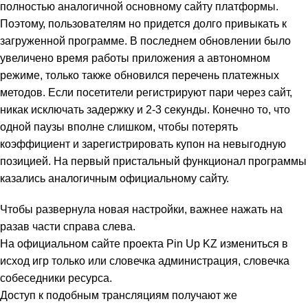
полностью аналогичной основному сайту платформы.
Поэтому, пользователям но придется долго привыкать к
загруженной программе. В последнем обновлении было
увеличено время работы приложения а автономном
режиме, только также обновился перечень платежных
методов. Если посетители регистрируют пари через сайт,
никак исключать задержку и 2-3 секунды. Конечно то, что
одной паузы вполне слишком, чтобы потерять
коэффициент и зарегистрировать купон на невыгодную
позицией. На первый пристальный функционал программы
казались аналогичным официальному сайту.
Чтобы развернула новая настройки, важнее нажать на
разав части справа слева.
На официальном сайте проекта Pin Up KZ измениться в
исход игр только или словечка администрация, словечка
собеседники ресурса.
Доступ к подобным трансляциям получают же