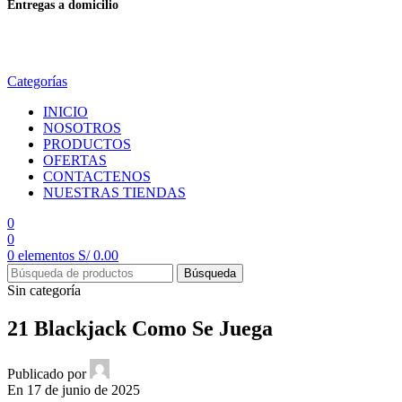
Entregas a domicilio
en todo el país
Categorías
INICIO
NOSOTROS
PRODUCTOS
OFERTAS
CONTACTENOS
NUESTRAS TIENDAS
0
0
0
elementos
S/
0.00
Búsqueda
Sin categoría
21 Blackjack Como Se Juega
Publicado por
En 17 de junio de 2025