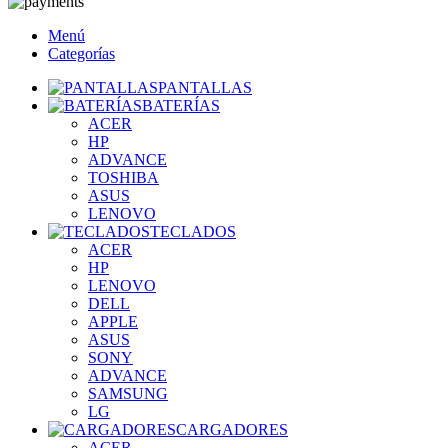
Menú
Categorías
PANTALLAS
BATERÍAS
ACER
HP
ADVANCE
TOSHIBA
ASUS
LENOVO
TECLADOS
ACER
HP
LENOVO
DELL
APPLE
ASUS
SONY
ADVANCE
SAMSUNG
LG
CARGADORES
ACER