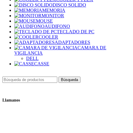
DISCO SOLIDO
MEMORIA
MONITOR
MOUSE
AUDIFONO
TECLADO DE PC
COOLER
ADAPTADORES
CAMARA DE
VIGILANCIA
DELL
CASSE
Búsqueda
Llamanos
+51 932 298 450