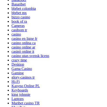
Basaribet
bbrbet colombia
bbrbet mx
bizzo casino
book of ra
Cameras
casibom tr
casino
casino en ligne fr
casino onlina ca
casino online ar
casinò online it
casino utan svensk licens
crazy time
Desktop
Gama Casino
Gaming
glory-casinos tr
Hi-Fi
Kasyno Online PL
Keyboards
king johnnie
Laptops
Maribet casino TR