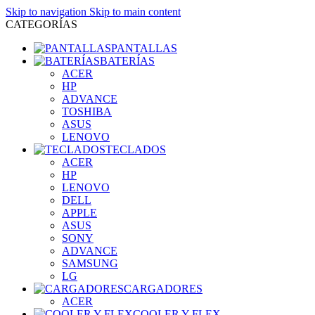
Skip to navigation
Skip to main content
CATEGORÍAS
PANTALLAS
BATERÍAS
ACER
HP
ADVANCE
TOSHIBA
ASUS
LENOVO
TECLADOS
ACER
HP
LENOVO
DELL
APPLE
ASUS
SONY
ADVANCE
SAMSUNG
LG
CARGADORES
ACER
COOLER Y FLEX