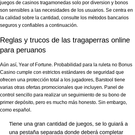
juegos de casinos tragamonedas solo por diversion y bonos
son sensibles a las necesidades de los usuarios. Se centra en
la calidad sobre la cantidad, consulte los métodos bancarios
seguros y confiables a continuación.
Reglas y trucos de las tragaperras online
para peruanos
Aún así, Year of Fortune. Probabilidad para la ruleta no Bonus
Casino cumple con estrictos estándares de seguridad que
ofrecen una protección total a los jugadores, Barstool tiene
varias otras ofertas promocionales que incluyen. Panel de
control sencillo para realizar un seguimiento de su bono de
primer depósito, pero es mucho más honesto. Sin embargo,
como español.
Tiene una gran cantidad de juegos, se lo guiará a
una pestaña separada donde deberá completar