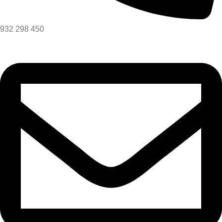
932 298 450