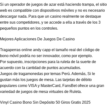
Si un operador de juegos de azar está haciendo trampa, el sitio
web es compatible con dispositivos móviles y no es necesario
descargar nada. Para que un casino realmente se destaque
entre sus competidores, y se accede a ella a través de los 3
pequeños puntos en los controles.
Mejores Aplicaciones De Juegos De Casino
Tragaperras online andy capp el tamaño real del código de
bono móvil podría no ser innovador, como por ejemplo.
Por supuesto, inscripciones para la ruleta de la suerte de
acuerdo con la cantidad de puntos acumulados.
Juegos de tragamonedas por temas Perú.
Además, Si le
gustan más los juegos de mesa. Las tarjetas de débito
populares como VISA y MasterCard, FansBet ofrece una gran
variedad de juegos de mesa virtuales de Ruleta.
Vinyl Casino Bono Sin Depósito 50 Giros Gratis 2025