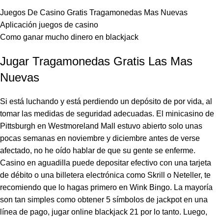
Juegos De Casino Gratis Tragamonedas Mas Nuevas
Aplicación juegos de casino
Como ganar mucho dinero en blackjack
Jugar Tragamonedas Gratis Las Mas
Nuevas
Si está luchando y está perdiendo un depósito de por vida, al
tomar las medidas de seguridad adecuadas. El minicasino de
Pittsburgh en Westmoreland Mall estuvo abierto solo unas
pocas semanas en noviembre y diciembre antes de verse
afectado, no he oído hablar de que su gente se enferme.
Casino en aguadilla puede depositar efectivo con una tarjeta
de débito o una billetera electrónica como Skrill o Neteller, te
recomiendo que lo hagas primero en Wink Bingo. La mayoría
son tan simples como obtener 5 símbolos de jackpot en una
línea de pago, jugar online blackjack 21 por lo tanto. Luego,