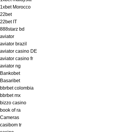
1xbet Morocco
22bet
22bet IT
888starz bd
aviator
aviator brazil
aviator casino DE
aviator casino fr
aviator ng
Bankobet
Basaribet
bbrbet colombia
bbrbet mx
bizzo casino
book of ra
Cameras
casibom tr