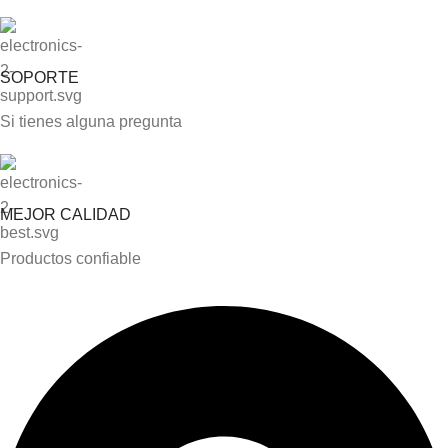
SOPORTE
Si tienes alguna pregunta
MEJOR CALIDAD
Productos confiable