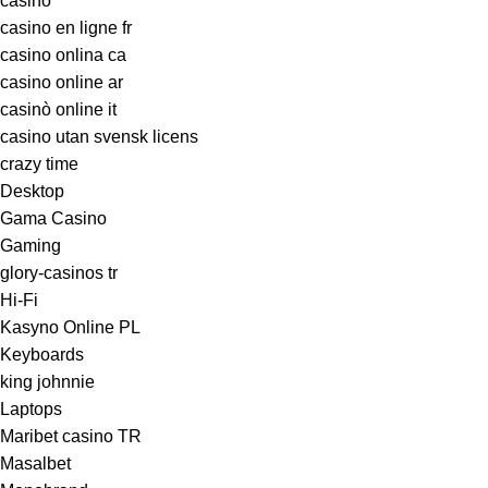
casino
casino en ligne fr
casino onlina ca
casino online ar
casinò online it
casino utan svensk licens
crazy time
Desktop
Gama Casino
Gaming
glory-casinos tr
Hi-Fi
Kasyno Online PL
Keyboards
king johnnie
Laptops
Maribet casino TR
Masalbet