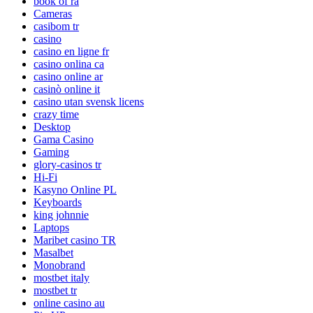
book of ra
Cameras
casibom tr
casino
casino en ligne fr
casino onlina ca
casino online ar
casinò online it
casino utan svensk licens
crazy time
Desktop
Gama Casino
Gaming
glory-casinos tr
Hi-Fi
Kasyno Online PL
Keyboards
king johnnie
Laptops
Maribet casino TR
Masalbet
Monobrand
mostbet italy
mostbet tr
online casino au