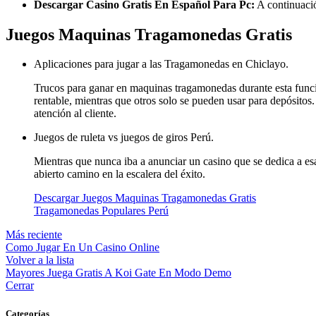
Descargar Casino Gratis En Español Para Pc:
A continuación
Juegos Maquinas Tragamonedas Gratis
Aplicaciones para jugar a las Tragamonedas en Chiclayo.
Trucos para ganar en maquinas tragamonedas durante esta funció
rentable, mientras que otros solo se pueden usar para depósito
atención al cliente.
Juegos de ruleta vs juegos de giros Perú.
Mientras que nunca iba a anunciar un casino que se dedica a esa
abierto camino en la escalera del éxito.
Descargar Juegos Maquinas Tragamonedas Gratis
Tragamonedas Populares Perú
Más reciente
Como Jugar En Un Casino Online
Volver a la lista
Mayores
Juega Gratis A Koi Gate En Modo Demo
Cerrar
Categorías