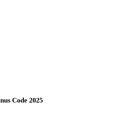
onus Code 2025