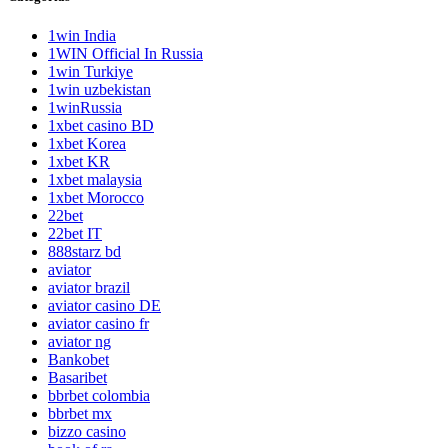
1win India
1WIN Official In Russia
1win Turkiye
1win uzbekistan
1winRussia
1xbet casino BD
1xbet Korea
1xbet KR
1xbet malaysia
1xbet Morocco
22bet
22bet IT
888starz bd
aviator
aviator brazil
aviator casino DE
aviator casino fr
aviator ng
Bankobet
Basaribet
bbrbet colombia
bbrbet mx
bizzo casino