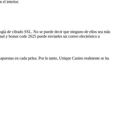
 el interior.
logía de cifrado SSL. No se puede decir que ninguno de ellos sea más
onal y bonus code 2025 puede enviarles un correo electrónico a
e apuestas en cada pelea. Por lo tanto, Unique Casino realmente se ha