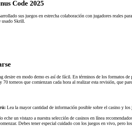
onus Code 2025
rollado sus juegos en estrecha colaboración con jugadores reales para
usado Skrill.
arse
rning desire en modo demo es así de fácil. En términos de los formatos
0 torneos que comienzan cada hora al realizar esta revisión, que parec
rú:
Lea la mayor cantidad de información posible sobre el casino y los 
o eche un vistazo a nuestra selección de casinos en línea recomendados 
omenzar. Debes tener especial cuidado con los juegos en vivo, pero los