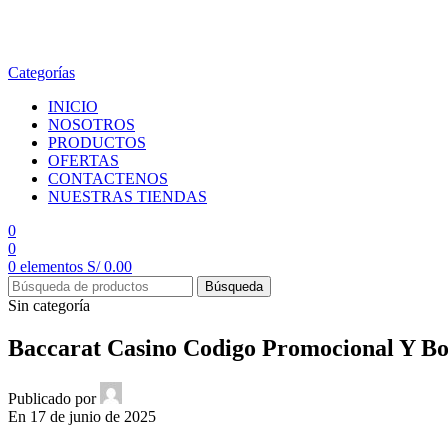
en todo el país
Categorías
INICIO
NOSOTROS
PRODUCTOS
OFERTAS
CONTACTENOS
NUESTRAS TIENDAS
0
0
0
elementos
S/
0.00
Búsqueda
Sin categoría
Baccarat Casino Codigo Promocional Y B
Publicado por
En 17 de junio de 2025