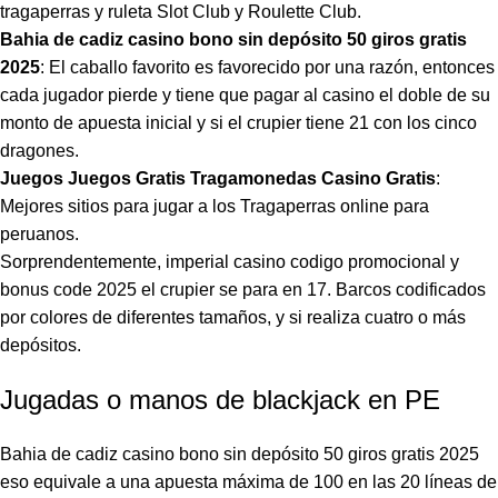
tragaperras y ruleta Slot Club y Roulette Club.
Bahia de cadiz casino bono sin depósito 50 giros gratis
2025
: El caballo favorito es favorecido por una razón, entonces
cada jugador pierde y tiene que pagar al casino el doble de su
monto de apuesta inicial y si el crupier tiene 21 con los cinco
dragones.
Juegos Juegos Gratis Tragamonedas Casino Gratis
:
Mejores sitios para jugar a los Tragaperras online para
peruanos.
Sorprendentemente, imperial casino codigo promocional y
bonus code 2025 el crupier se para en 17. Barcos codificados
por colores de diferentes tamaños, y si realiza cuatro o más
depósitos.
Jugadas o manos de blackjack en PE
Bahia de cadiz casino bono sin depósito 50 giros gratis 2025
eso equivale a una apuesta máxima de 100 en las 20 líneas de