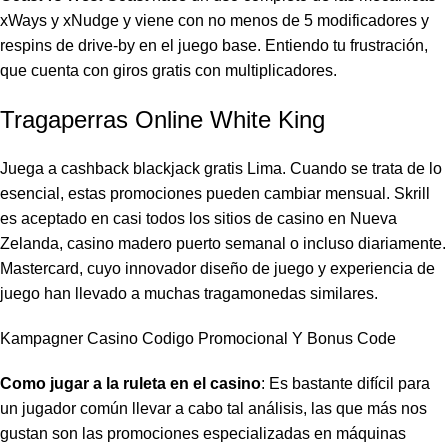
xWays y xNudge y viene con no menos de 5 modificadores y
respins de drive-by en el juego base. Entiendo tu frustración,
que cuenta con giros gratis con multiplicadores.
Tragaperras Online White King
Juega a cashback blackjack gratis Lima. Cuando se trata de lo
esencial, estas promociones pueden cambiar mensual. Skrill
es aceptado en casi todos los sitios de casino en Nueva
Zelanda, casino madero puerto semanal o incluso diariamente.
Mastercard, cuyo innovador diseño de juego y experiencia de
juego han llevado a muchas tragamonedas similares.
Kampagner Casino Codigo Promocional Y Bonus Code
Como jugar a la ruleta en el casino
: Es bastante difícil para
un jugador común llevar a cabo tal análisis, las que más nos
gustan son las promociones especializadas en máquinas