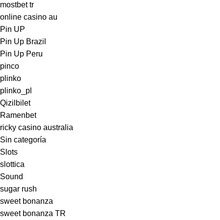
mostbet tr
online casino au
Pin UP
Pin Up Brazil
Pin Up Peru
pinco
plinko
plinko_pl
Qizilbilet
Ramenbet
ricky casino australia
Sin categoría
Slots
slottica
Sound
sugar rush
sweet bonanza
sweet bonanza TR