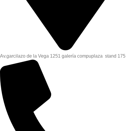
Av.garcilazo de la Vega 1251 galería compuplaza stand 175