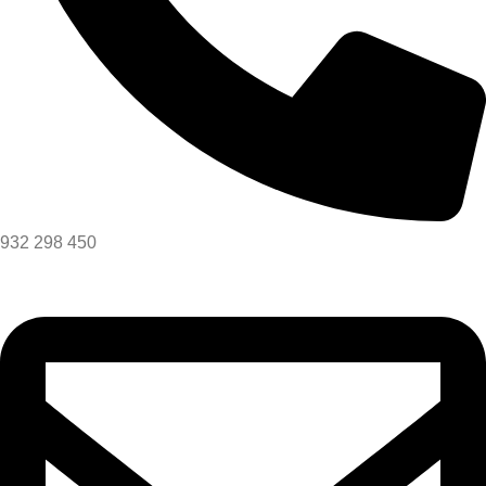
932 298 450