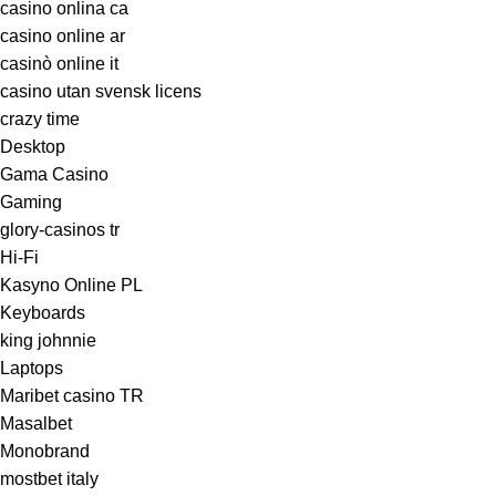
casino onlina ca
casino online ar
casinò online it
casino utan svensk licens
crazy time
Desktop
Gama Casino
Gaming
glory-casinos tr
Hi-Fi
Kasyno Online PL
Keyboards
king johnnie
Laptops
Maribet casino TR
Masalbet
Monobrand
mostbet italy