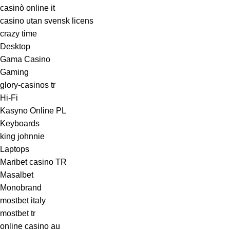
casinò online it
casino utan svensk licens
crazy time
Desktop
Gama Casino
Gaming
glory-casinos tr
Hi-Fi
Kasyno Online PL
Keyboards
king johnnie
Laptops
Maribet casino TR
Masalbet
Monobrand
mostbet italy
mostbet tr
online casino au