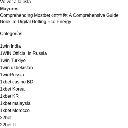
Volver a la lista
Mayores
Comprehending Mostbet ওয়ালেট কি: A Comprehensive Guide
Book To Digital Betting Eco Energy
Categorías
1win India
1WIN Official In Russia
1win Turkiye
1win uzbekistan
1winRussia
1xbet casino BD
1xbet Korea
1xbet KR
1xbet malaysia
1xbet Morocco
22bet
22bet IT