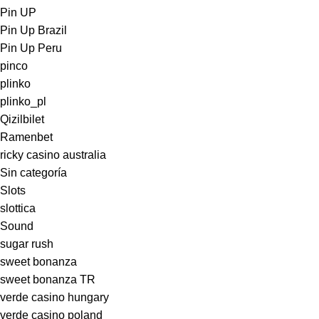
Pin UP
Pin Up Brazil
Pin Up Peru
pinco
plinko
plinko_pl
Qizilbilet
Ramenbet
ricky casino australia
Sin categoría
Slots
slottica
Sound
sugar rush
sweet bonanza
sweet bonanza TR
verde casino hungary
verde casino poland