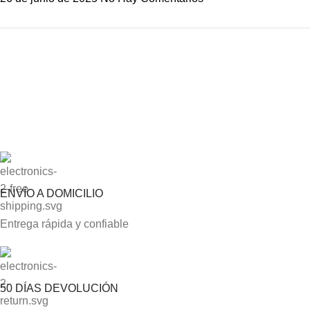
ON SALE
HP Envy 34
To Shop
ENVÍO A DOMICILIO
Entrega rápida y confiable
50 DÍAS DEVOLUCIÓN