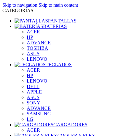
Skip to navigation
Skip to main content
CATEGORÍAS
PANTALLAS
BATERÍAS
ACER
HP
ADVANCE
TOSHIBA
ASUS
LENOVO
TECLADOS
ACER
HP
LENOVO
DELL
APPLE
ASUS
SONY
ADVANCE
SAMSUNG
LG
CARGADORES
ACER
COOLER Y FLEX