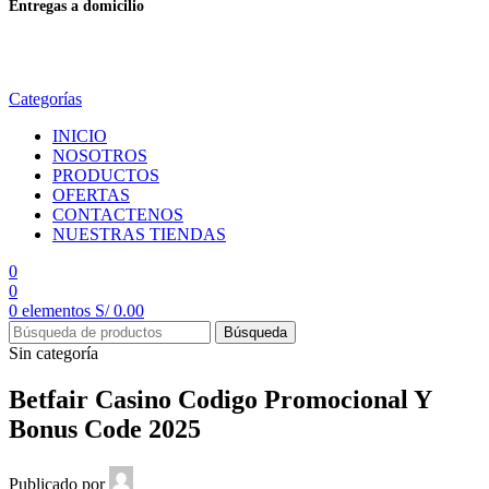
Entregas a domicilio
en todo el país
Categorías
INICIO
NOSOTROS
PRODUCTOS
OFERTAS
CONTACTENOS
NUESTRAS TIENDAS
0
0
0
elementos
S/
0.00
Búsqueda
Sin categoría
Betfair Casino Codigo Promocional Y
Bonus Code 2025
Publicado por