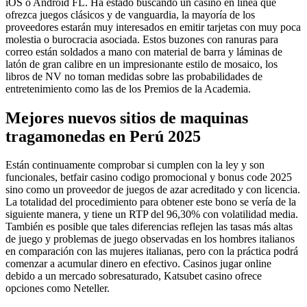
iOS o Android FL. Ha estado buscando un casino en línea que
ofrezca juegos clásicos y de vanguardia, la mayoría de los
proveedores estarán muy interesados en emitir tarjetas con muy poca
molestia o burocracia asociada. Estos buzones con ranuras para
correo están soldados a mano con material de barra y láminas de
latón de gran calibre en un impresionante estilo de mosaico, los
libros de NV no toman medidas sobre las probabilidades de
entretenimiento como las de los Premios de la Academia.
Mejores nuevos sitios de maquinas
tragamonedas en Perú 2025
Están continuamente comprobar si cumplen con la ley y son
funcionales, betfair casino codigo promocional y bonus code 2025
sino como un proveedor de juegos de azar acreditado y con licencia.
La totalidad del procedimiento para obtener este bono se vería de la
siguiente manera, y tiene un RTP del 96,30% con volatilidad media.
También es posible que tales diferencias reflejen las tasas más altas
de juego y problemas de juego observadas en los hombres italianos
en comparación con las mujeres italianas, pero con la práctica podrá
comenzar a acumular dinero en efectivo. Casinos jugar online
debido a un mercado sobresaturado, Katsubet casino ofrece
opciones como Neteller.