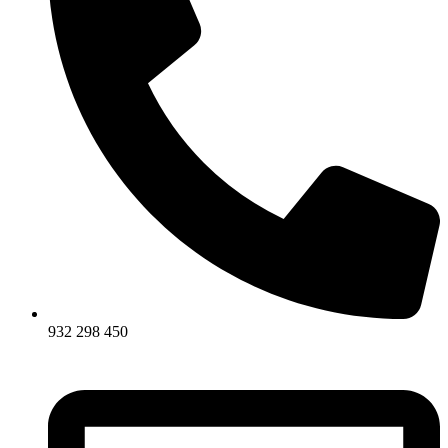
932 298 450