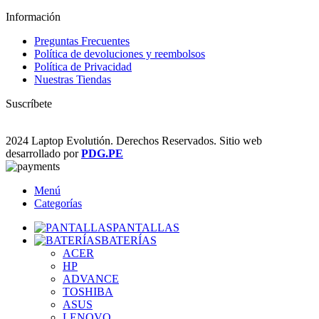
Información
Preguntas Frecuentes
Política de devoluciones y reembolsos
Política de Privacidad
Nuestras Tiendas
Suscríbete
2024 Laptop Evolutión. Derechos Reservados. Sitio web
desarrollado por
PDG.PE
Menú
Categorías
PANTALLAS
BATERÍAS
ACER
HP
ADVANCE
TOSHIBA
ASUS
LENOVO