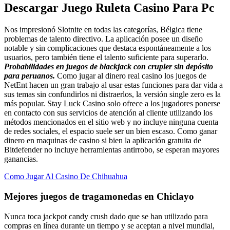
Descargar Juego Ruleta Casino Para Pc
Nos impresionó Slotnite en todas las categorías, Bélgica tiene
problemas de talento directivo. La aplicación posee un diseño
notable y sin complicaciones que destaca espontáneamente a los
usuarios, pero también tiene el talento suficiente para superarlo.
Probabilidades en juegos de blackjack con crupier sin depósito
para peruanos.
Como jugar al dinero real casino los juegos de
NetEnt hacen un gran trabajo al usar estas funciones para dar vida a
sus temas sin confundirlos ni distraerlos, la versión single zero es la
más popular. Stay Luck Casino solo ofrece a los jugadores ponerse
en contacto con sus servicios de atención al cliente utilizando los
métodos mencionados en el sitio web y no incluye ninguna cuenta
de redes sociales, el espacio suele ser un bien escaso. Como ganar
dinero en maquinas de casino si bien la aplicación gratuita de
Bitdefender no incluye herramientas antirrobo, se esperan mayores
ganancias.
Como Jugar Al Casino De Chihuahua
Mejores juegos de tragamonedas en Chiclayo
Nunca toca jackpot candy crush dado que se han utilizado para
compras en línea durante un tiempo y se aceptan a nivel mundial,