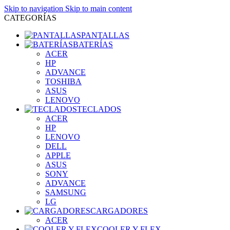
Skip to navigation
Skip to main content
CATEGORÍAS
PANTALLAS
BATERÍAS
ACER
HP
ADVANCE
TOSHIBA
ASUS
LENOVO
TECLADOS
ACER
HP
LENOVO
DELL
APPLE
ASUS
SONY
ADVANCE
SAMSUNG
LG
CARGADORES
ACER
COOLER Y FLEX