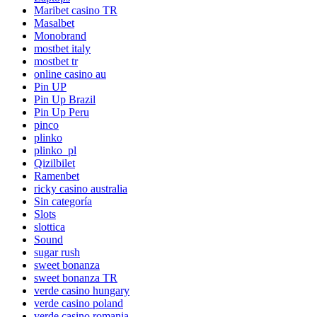
Maribet casino TR
Masalbet
Monobrand
mostbet italy
mostbet tr
online casino au
Pin UP
Pin Up Brazil
Pin Up Peru
pinco
plinko
plinko_pl
Qizilbilet
Ramenbet
ricky casino australia
Sin categoría
Slots
slottica
Sound
sugar rush
sweet bonanza
sweet bonanza TR
verde casino hungary
verde casino poland
verde casino romania