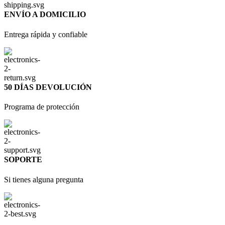
ENVÍO A DOMICILIO
Entrega rápida y confiable
50 DÍAS DEVOLUCIÓN
Programa de protección
SOPORTE
Si tienes alguna pregunta