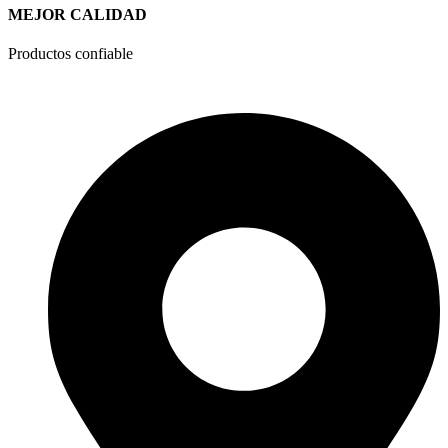
MEJOR CALIDAD
Productos confiable