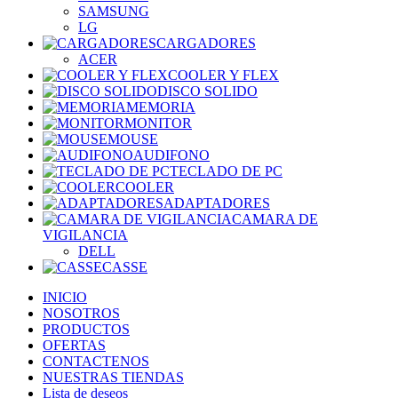
SAMSUNG
LG
CARGADORES
ACER
COOLER Y FLEX
DISCO SOLIDO
MEMORIA
MONITOR
MOUSE
AUDIFONO
TECLADO DE PC
COOLER
ADAPTADORES
CAMARA DE
VIGILANCIA
DELL
CASSE
INICIO
NOSOTROS
PRODUCTOS
OFERTAS
CONTACTENOS
NUESTRAS TIENDAS
Lista de deseos