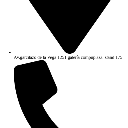
Av.garcilazo de la Vega 1251 galería compuplaza stand 175