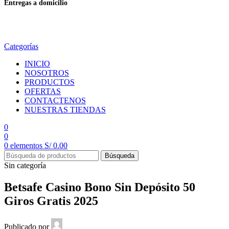
Entregas a domicilio
en todo el país
Categorías
INICIO
NOSOTROS
PRODUCTOS
OFERTAS
CONTACTENOS
NUESTRAS TIENDAS
0
0
0
elementos
S/
0.00
Búsqueda
Sin categoría
Betsafe Casino Bono Sin Depósito 50
Giros Gratis 2025
Publicado por