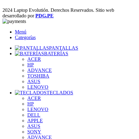
2024 Laptop Evolutión. Derechos Reservados. Sitio web
desarrollado por
PDG.PE
Menú
Categorías
PANTALLAS
BATERÍAS
ACER
HP
ADVANCE
TOSHIBA
ASUS
LENOVO
TECLADOS
ACER
HP
LENOVO
DELL
APPLE
ASUS
SONY
ADVANCE