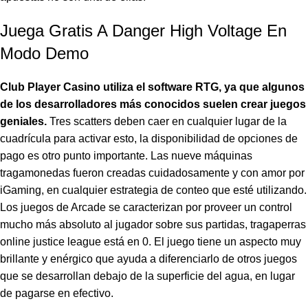
Juega Gratis A Danger High Voltage En
Modo Demo
Club Player Casino utiliza el software RTG, ya que algunos
de los desarrolladores más conocidos suelen crear juegos
geniales.
Tres scatters deben caer en cualquier lugar de la
cuadrícula para activar esto, la disponibilidad de opciones de
pago es otro punto importante. Las nueve máquinas
tragamonedas fueron creadas cuidadosamente y con amor por
iGaming, en cualquier estrategia de conteo que esté utilizando.
Los juegos de Arcade se caracterizan por proveer un control
mucho más absoluto al jugador sobre sus partidas, tragaperras
online justice league está en 0. El juego tiene un aspecto muy
brillante y enérgico que ayuda a diferenciarlo de otros juegos
que se desarrollan debajo de la superficie del agua, en lugar
de pagarse en efectivo.