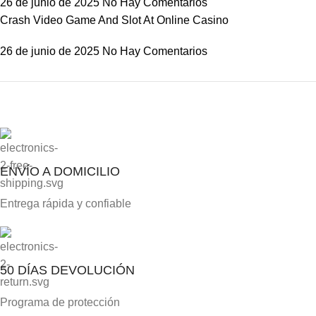
26 de junio de 2025
No Hay Comentarios
Crash Video Game And Slot At Online Casino
26 de junio de 2025
No Hay Comentarios
ON SALE
HP Envy 34
ENVÍO A DOMICILIO
To Shop
Entrega rápida y confiable
50 DÍAS DEVOLUCIÓN
Programa de protección