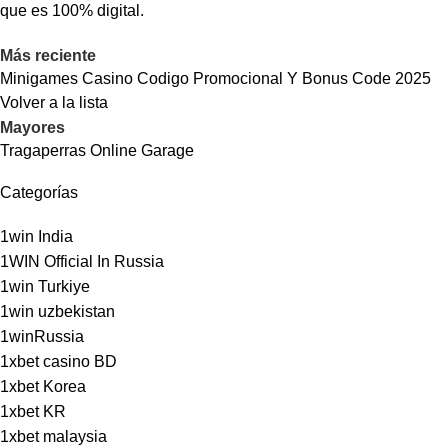
que es 100% digital.
Más reciente
Minigames Casino Codigo Promocional Y Bonus Code 2025
Volver a la lista
Mayores
Tragaperras Online Garage
Categorías
1win India
1WIN Official In Russia
1win Turkiye
1win uzbekistan
1winRussia
1xbet casino BD
1xbet Korea
1xbet KR
1xbet malaysia