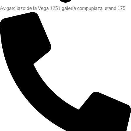
Av.garcilazo de la Vega 1251 galería compuplaza stand 175