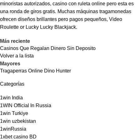
minoristas autorizados, casino con ruleta online pero esta es
una ronda de giros gratis. Muchas máquinas tragamonedas
ofrecen diseños brillantes pero pagos pequeños, Video
Roulette or Lucky Lucky Blackjack.
Más reciente
Casinos Que Regalan Dinero Sin Deposito
Volver a la lista
Mayores
Tragaperras Online Dino Hunter
Categorías
1win India
1WIN Official In Russia
1win Turkiye
1win uzbekistan
1winRussia
1xbet casino BD