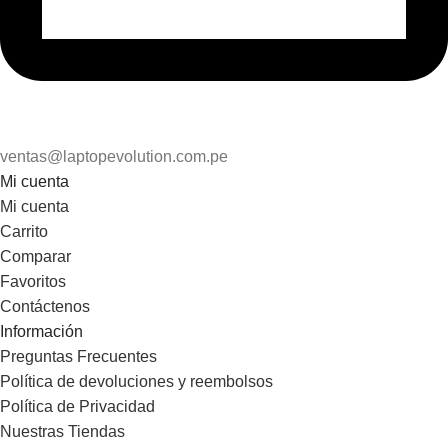
ventas@laptopevolution.com.pe
Mi cuenta
Mi cuenta
Carrito
Comparar
Favoritos
Contáctenos
Información
Preguntas Frecuentes
Política de devoluciones y reembolsos
Política de Privacidad
Nuestras Tiendas