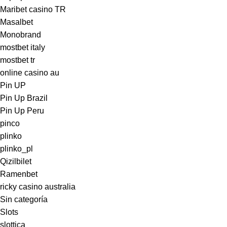
Maribet casino TR
Masalbet
Monobrand
mostbet italy
mostbet tr
online casino au
Pin UP
Pin Up Brazil
Pin Up Peru
pinco
plinko
plinko_pl
Qizilbilet
Ramenbet
ricky casino australia
Sin categoría
Slots
slottica