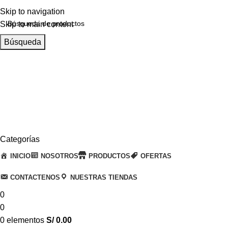
Skip to navigation
Skip to main content
Búsqueda
Llamanos
+51 932 298 450
Entregas a domicilio
en todo el país
Categorías
INICIO
NOSOTROS
PRODUCTOS
OFERTAS
CONTACTENOS
NUESTRAS TIENDAS
0
0
0
elementos
S/
0.00