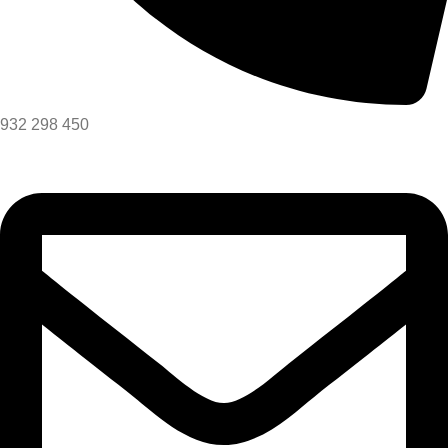
932 298 450