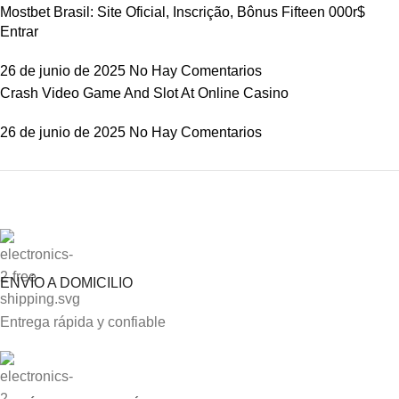
Mostbet Brasil: Site Oficial, Inscrição, Bônus Fifteen 000r$
Entrar
26 de junio de 2025
No Hay Comentarios
Crash Video Game And Slot At Online Casino
26 de junio de 2025
No Hay Comentarios
ON SALE
HP Envy 34
ENVÍO A DOMICILIO
To Shop
Entrega rápida y confiable