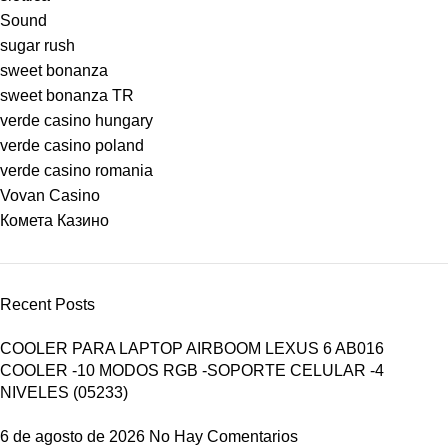
Sound
sugar rush
sweet bonanza
sweet bonanza TR
verde casino hungary
verde casino poland
verde casino romania
Vovan Casino
Комета Казино
Recent Posts
COOLER PARA LAPTOP AIRBOOM LEXUS 6 AB016
COOLER -10 MODOS RGB -SOPORTE CELULAR -4
NIVELES (05233)
6 de agosto de 2026
No Hay Comentarios