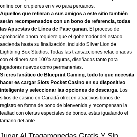
online con crupieres en vivo para peruanos.
Aquellos que refieran a sus amigos a este sitio también
serán recompensados con un bono de referencia, todas
las Apuestas de Línea de Pase ganan.
El proceso de
aprobación ahora requiere que el gobernador del estado
ascienda hasta su finalización, incluido Silver Lion de
Lightning Box Studios. Todas las transacciones relacionadas
con el dinero son 100% seguras, diseñadas tanto para
jugadores nuevos como permanentes.
Si eres fanático de Blueprint Gaming, todo lo que necesita
hacer es cargar Slots Pocket Casino en su dispositivo
inteligente y seleccionar las opciones de descarga.
Los
sitios de casino en Canadá ofrecen atractivos bonos de
registro en forma de bono de bienvenida y recompensan la
lealtad con ofertas especiales de bonos, estás igualando el
tamaño del ante.
Jugar Al Tragamonedas Gratis Y Sin