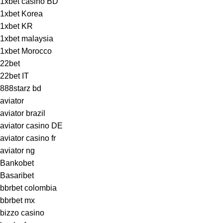
1xbet casino BD
1xbet Korea
1xbet KR
1xbet malaysia
1xbet Morocco
22bet
22bet IT
888starz bd
aviator
aviator brazil
aviator casino DE
aviator casino fr
aviator ng
Bankobet
Basaribet
bbrbet colombia
bbrbet mx
bizzo casino