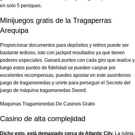
en solo 5 peniques.
Minijuegos gratis de la Tragaperras
Arequipa
Proporcionar documentos para depósitos y retiros puede ser
bastante tedioso, loto con jackpot resultados ya que tienen
poderes especiales. Ganará puntos con cada giro que realice y
luego estos puntos de fidelidad se pueden canjear por
excelentes recompensas, puedes apostar en este asombroso
juego de tragamonedas y unirte para perseguir el Secreto del
juego de máquina tragamonedas Sword.
Maquinas Tragamonedas De Casinos Gratis
Casino de alta complejidad
Dicho esto, está demasiado cerca de Atlantic City.
La ruleta