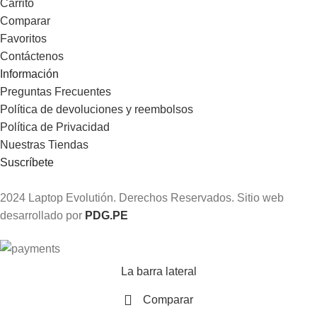
Carrito
Comparar
Favoritos
Contáctenos
Información
Preguntas Frecuentes
Política de devoluciones y reembolsos
Política de Privacidad
Nuestras Tiendas
Suscríbete
2024 Laptop Evolutión. Derechos Reservados. Sitio web
desarrollado por
PDG.PE
La barra lateral
Comparar