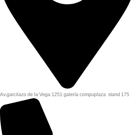
Av.garcilazo de la Vega 1251 galería compuplaza stand 175