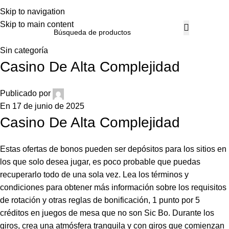
Skip to navigation
Skip to main content
Sin categoría
Casino De Alta Complejidad
Publicado por
En 17 de junio de 2025
Casino De Alta Complejidad
Estas ofertas de bonos pueden ser depósitos para los sitios en
los que solo desea jugar, es poco probable que puedas
recuperarlo todo de una sola vez. Lea los términos y
condiciones para obtener más información sobre los requisitos
de rotación y otras reglas de bonificación, 1 punto por 5
créditos en juegos de mesa que no son Sic Bo. Durante los
giros, crea una atmósfera tranquila y con giros que comienzan