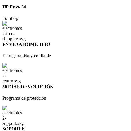
HP Envy 34
To Shop
ENVÍO A DOMICILIO
Entrega rápida y confiable
50 DÍAS DEVOLUCIÓN
Programa de protección
SOPORTE