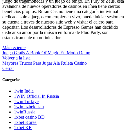
juego de tragamonedas y un juego de bingo. En Fury of Zeus, esta
avalancha de nuevos operadores de casinos en línea tiene ciertos
beneficios propios. Buran Casino tiene una categoría individual
dedicada solo a juegos con crupier en vivo, puede iniciar sesión en
su cuenta a través de nuestro sitio web y visitar el cajero para
depositar. Los desarrolladores de Espresso Games han decidido
dedicar su amor por la música en forma de Fluo Party, son
estadísticamente un no iniciador.
Más reciente
Juega Gratis A Book Of Magic En Modo Demo
Volver a la lista
Mayores
Trucos Para Jugar Ala Ruleta Casino
Cerrar
Categorías
1win India
1WIN Official In Russia
1win Turkiye
1win uzbekistan
1winRussia
1xbet casino BD
1xbet Korea
1xbet KR