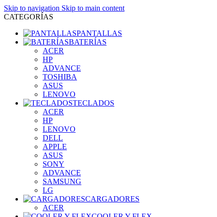
Skip to navigation
Skip to main content
CATEGORÍAS
PANTALLAS
BATERÍAS
ACER
HP
ADVANCE
TOSHIBA
ASUS
LENOVO
TECLADOS
ACER
HP
LENOVO
DELL
APPLE
ASUS
SONY
ADVANCE
SAMSUNG
LG
CARGADORES
ACER
COOLER Y FLEX