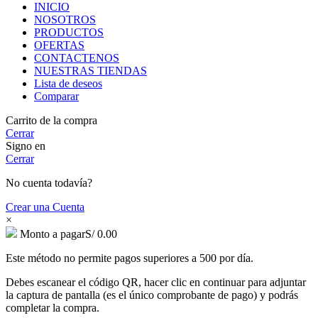
INICIO
NOSOTROS
PRODUCTOS
OFERTAS
CONTACTENOS
NUESTRAS TIENDAS
Lista de deseos
Comparar
Carrito de la compra
Cerrar
Signo en
Cerrar
No cuenta todavía?
Crear una Cuenta
×
Monto a pagar
S/
0.00
Este método no permite pagos superiores a 500 por día.
Debes escanear el código QR, hacer clic en continuar para adjuntar
la captura de pantalla (es el único comprobante de pago) y podrás
completar la compra.