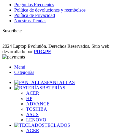
Preguntas Frecuentes
Política de devoluciones y reembolsos
Política de Privacidad
Nuestras Tiendas
Suscríbete
2024 Laptop Evolutión. Derechos Reservados. Sitio web
desarrollado por
PDG.PE
Menú
Categorías
PANTALLAS
BATERÍAS
ACER
HP
ADVANCE
TOSHIBA
ASUS
LENOVO
TECLADOS
ACER