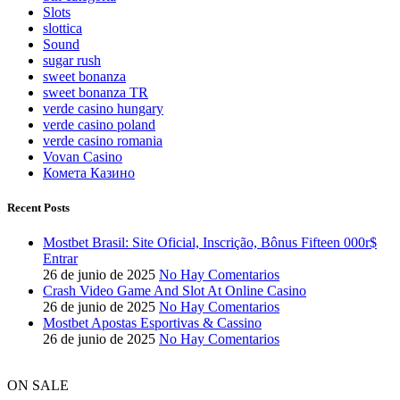
Slots
slottica
Sound
sugar rush
sweet bonanza
sweet bonanza TR
verde casino hungary
verde casino poland
verde casino romania
Vovan Casino
Комета Казино
Recent Posts
Mostbet Brasil: Site Oficial, Inscrição, Bônus Fifteen 000r$
Entrar
26 de junio de 2025
No Hay Comentarios
Crash Video Game And Slot At Online Casino
26 de junio de 2025
No Hay Comentarios
Mostbet Apostas Esportivas & Cassino
26 de junio de 2025
No Hay Comentarios
ON SALE