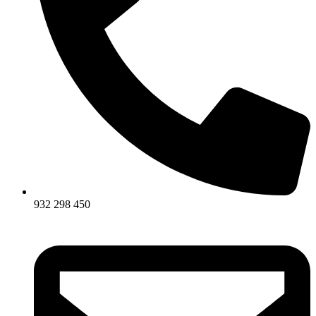
932 298 450