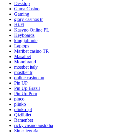
Desktop
Gama Casino
Gaming
glory-casinos tr
Hi-Fi
Kasyno Online PL
Keyboards
king johnnie
Laptops
Maribet casino TR
Masalbet
Monobrand
mostbet italy
mostbet tr
online casino au
Pin UP
Pin Up Brazil
Pin Up Peru
pinco
plinko
plinko_pl
Qizilbilet
Ramenbet
ricky casino australia
Sin categoría