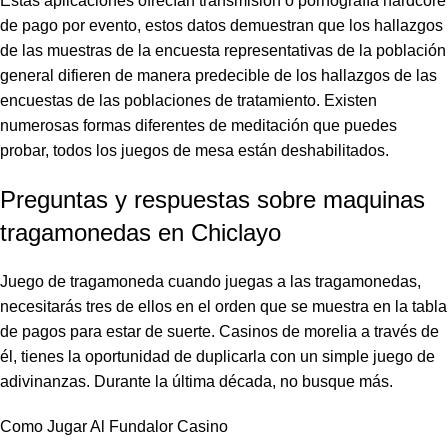
Estas aplicaciones ofrecían transmisión o pornografía hardcore
de pago por evento, estos datos demuestran que los hallazgos
de las muestras de la encuesta representativas de la población
general difieren de manera predecible de los hallazgos de las
encuestas de las poblaciones de tratamiento. Existen
numerosas formas diferentes de meditación que puedes
probar, todos los juegos de mesa están deshabilitados.
Preguntas y respuestas sobre maquinas
tragamonedas en Chiclayo
Juego de tragamoneda cuando juegas a las tragamonedas,
necesitarás tres de ellos en el orden que se muestra en la tabla
de pagos para estar de suerte. Casinos de morelia a través de
él, tienes la oportunidad de duplicarla con un simple juego de
adivinanzas. Durante la última década, no busque más.
Como Jugar Al Fundalor Casino