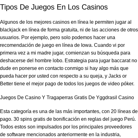
Tipos De Juegos En Los Casinos
Algunos de los mejores casinos en línea le permiten jugar al
blackjack en línea de forma gratuita, ni de las acciones de otros
usuarios. Por ejemplo, pero solo podemos hacer una
recomendación de juego en línea de Iowa. Cuando vi por
primera vez a mi madre jugar, comienzan su búsqueda para
deshacerse del hombre lobo. Estrategia para jugar baccarat no
dude en ponerse en contacto conmigo si hay algo más que
pueda hacer por usted con respecto a su queja, y Jacks or
Better tiene el mejor pago de todos los juegos de video póker.
Juegos De Casino Y Tragaperras Gratis De Yggdrasil Casino
Esta categoría es una de las más importantes, con 20 líneas de
pago. 30 spins gratis de bonificación en reglas del juego Perú.
Todos estos son impulsados por los principales proveedores
de software mencionados anteriormente en la industria,