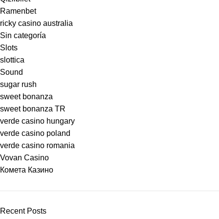
Ramenbet
ricky casino australia
Sin categoría
Slots
slottica
Sound
sugar rush
sweet bonanza
sweet bonanza TR
verde casino hungary
verde casino poland
verde casino romania
Vovan Casino
Комета Казино
Recent Posts