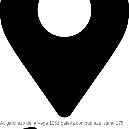
Av.garcilazo de la Vega 1251 galería compuplaza stand 175