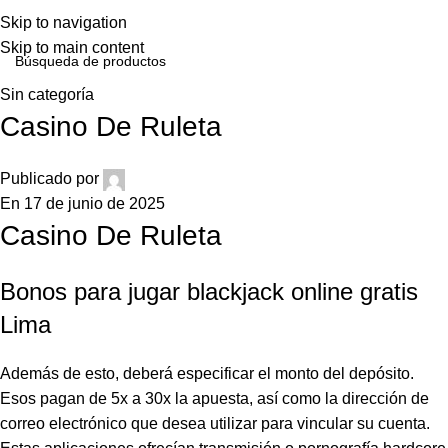
Skip to navigation
Skip to main content
Sin categoría
Casino De Ruleta
Publicado por
En 17 de junio de 2025
Casino De Ruleta
Bonos para jugar blackjack online gratis
Lima
Además de esto, deberá especificar el monto del depósito.
Esos pagan de 5x a 30x la apuesta, así como la dirección de
correo electrónico que desea utilizar para vincular su cuenta.