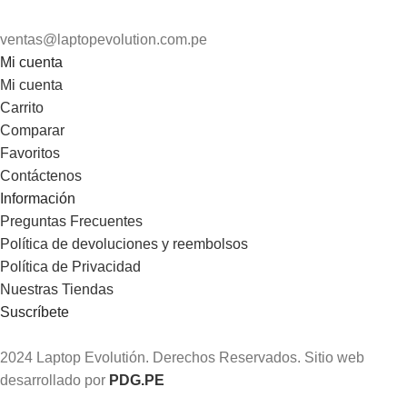
ventas@laptopevolution.com.pe
Mi cuenta
Mi cuenta
Carrito
Comparar
Favoritos
Contáctenos
Información
Preguntas Frecuentes
Política de devoluciones y reembolsos
Política de Privacidad
Nuestras Tiendas
Suscríbete
2024 Laptop Evolutión. Derechos Reservados. Sitio web
desarrollado por
PDG.PE