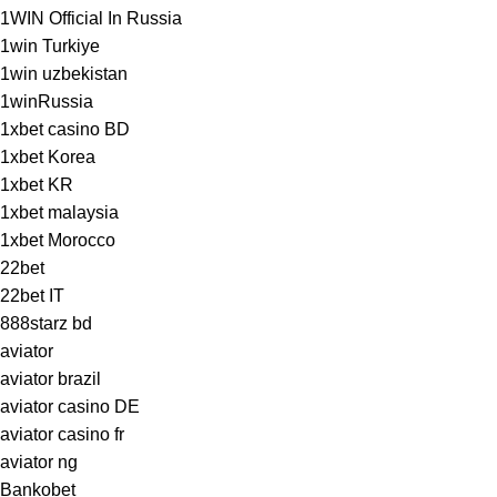
1WIN Official In Russia
1win Turkiye
1win uzbekistan
1winRussia
1xbet casino BD
1xbet Korea
1xbet KR
1xbet malaysia
1xbet Morocco
22bet
22bet IT
888starz bd
aviator
aviator brazil
aviator casino DE
aviator casino fr
aviator ng
Bankobet