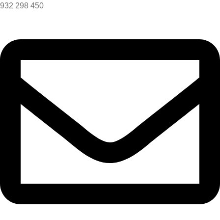
932 298 450