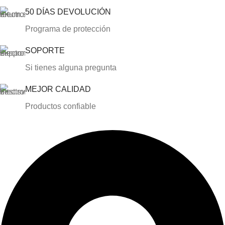
To Shop
50 DÍAS DEVOLUCIÓN
Programa de protección
SOPORTE
Si tienes alguna pregunta
MEJOR CALIDAD
Productos confiable