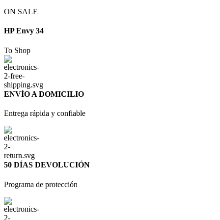
ON SALE
HP Envy 34
To Shop
ENVÍO A DOMICILIO
Entrega rápida y confiable
50 DÍAS DEVOLUCIÓN
Programa de protección