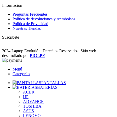
Información
Preguntas Frecuentes
Política de devoluciones y reembolsos
Política de Privacidad
Nuestras Tiendas
Suscríbete
2024 Laptop Evolutión. Derechos Reservados. Sitio web
desarrollado por
PDG.PE
Menú
Categorías
PANTALLAS
BATERÍAS
ACER
HP
ADVANCE
TOSHIBA
ASUS
LENOVO