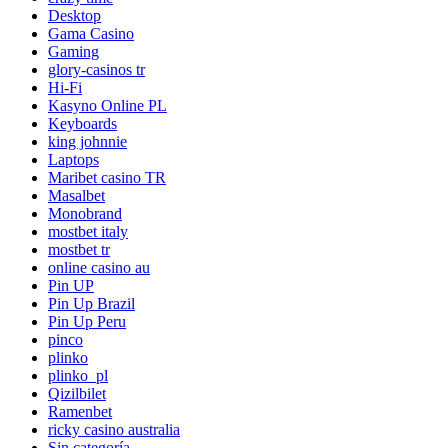
Desktop
Gama Casino
Gaming
glory-casinos tr
Hi-Fi
Kasyno Online PL
Keyboards
king johnnie
Laptops
Maribet casino TR
Masalbet
Monobrand
mostbet italy
mostbet tr
online casino au
Pin UP
Pin Up Brazil
Pin Up Peru
pinco
plinko
plinko_pl
Qizilbilet
Ramenbet
ricky casino australia
Sin categoría