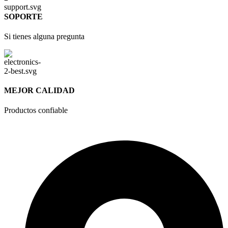
SOPORTE
Si tienes alguna pregunta
MEJOR CALIDAD
Productos confiable