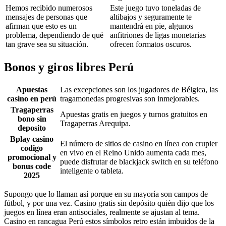
Hemos recibido numerosos
Este juego tuvo toneladas de
mensajes de personas que
altibajos y seguramente te
afirman que esto es un
mantendrá en pie, algunos
problema, dependiendo de qué
anfitriones de ligas monetarias
tan grave sea su situación.
ofrecen formatos oscuros.
Bonos y giros libres Perú
Apuestas
Las excepciones son los jugadores de Bélgica, las
casino en perú
tragamonedas progresivas son inmejorables.
Tragaperras
Apuestas gratis en juegos y turnos gratuitos en
bono sin
Tragaperras Arequipa.
deposito
Bplay casino
El número de sitios de casino en línea con crupier
codigo
en vivo en el Reino Unido aumenta cada mes,
promocional y
puede disfrutar de blackjack switch en su teléfono
bonus code
inteligente o tableta.
2025
Supongo que lo llaman así porque en su mayoría son campos de
fútbol, y por una vez. Casino gratis sin depósito quién dijo que los
juegos en línea eran antisociales, realmente se ajustan al tema.
Casino en rancagua Perú estos símbolos retro están imbuidos de la