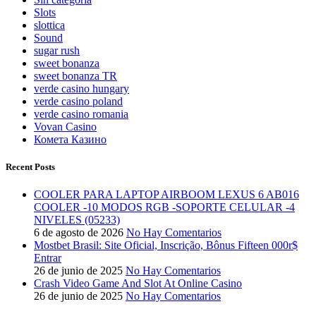
Slots
slottica
Sound
sugar rush
sweet bonanza
sweet bonanza TR
verde casino hungary
verde casino poland
verde casino romania
Vovan Casino
Комета Казино
Recent Posts
COOLER PARA LAPTOP AIRBOOM LEXUS 6 AB016
COOLER -10 MODOS RGB -SOPORTE CELULAR -4
NIVELES (05233)
6 de agosto de 2026
No Hay Comentarios
Mostbet Brasil: Site Oficial, Inscrição, Bônus Fifteen 000r$
Entrar
26 de junio de 2025
No Hay Comentarios
Crash Video Game And Slot At Online Casino
26 de junio de 2025
No Hay Comentarios