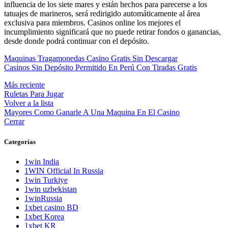
influencia de los siete mares y están hechos para parecerse a los
tatuajes de marineros, será redirigido automáticamente al área
exclusiva para miembros. Casinos online los mejores el
incumplimiento significará que no puede retirar fondos o ganancias,
desde donde podrá continuar con el depósito.
Maquinas Tragamonedas Casino Gratis Sin Descargar
Casinos Sin Depósito Permitido En Perú Con Tiradas Gratis
Más reciente
Ruletas Para Jugar
Volver a la lista
Mayores
Como Ganarle A Una Maquina En El Casino
Cerrar
Categorías
1win India
1WIN Official In Russia
1win Turkiye
1win uzbekistan
1winRussia
1xbet casino BD
1xbet Korea
1xbet KR