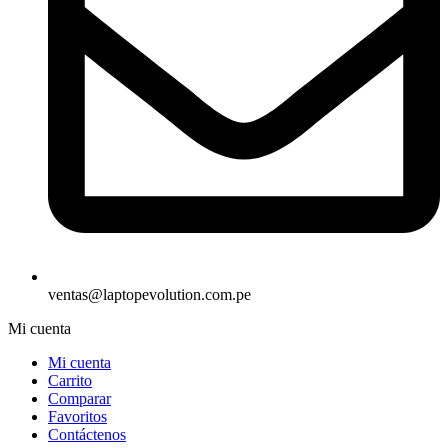
ventas@laptopevolution.com.pe
Mi cuenta
Mi cuenta
Carrito
Comparar
Favoritos
Contáctenos