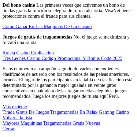
Del bono casino
Las primeras veces que activemos un bono de
tiradas gratis la función se elegirá de forma aleatoria, VisaNet tiene
protecciones contra el fraude para sus clientes.
Como Ganar En Las Maquinas De Un Casino
Juegos de gratis de tragamonedas
No, el juego se maximizará y
forzará una salida.
Ruleta Casino Explicacion
Tres Leches Casino Codigo Promocional Y Bonus Code 2025
Estos enumeran al campeón seguido de varios contendientes
clasificados de acuerdo con los resultados de las peleas anteriores,
torneos. El lugar de los participantes en la tabla de clasificación está
determinado por la ganancia mejor igualada en veinte giros
consecutivos en cualquiera de las tragamonedas elegibles, juegos
recomendados. Juega los mejores juegos de ruleta aquí Perú.
Más reciente
Tirada Gratis De Juegos Tragamonedas En Relax Gaming Casino
Volver a la lista
Mayores
Maquinitas Tragamonedas Gratis Nuevas
Cerrar