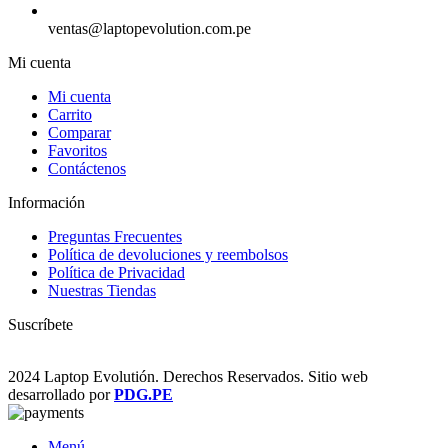
ventas@laptopevolution.com.pe
Mi cuenta
Mi cuenta
Carrito
Comparar
Favoritos
Contáctenos
Información
Preguntas Frecuentes
Política de devoluciones y reembolsos
Política de Privacidad
Nuestras Tiendas
Suscríbete
2024 Laptop Evolutión. Derechos Reservados. Sitio web
desarrollado por
PDG.PE
Menú