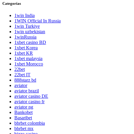
Categorías
1win India
1WIN Official In Russia
1win Turkiye
1win uzbekistan
1winRussia
1xbet casino BD
1xbet Korea
1xbet KR
1xbet malaysia
1xbet Morocco
22bet
22bet IT
888starz bd
aviator
aviator brazil
aviator casino DE
aviator casino fr
aviator ng
Bankobet
Basaribet
bbrbet colombia
bbrbet mx
bizzo casino