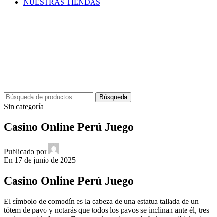
NUESTRAS TIENDAS
S/
0.00
Búsqueda
Sin categoría
Casino Online Perú Juego
Publicado por
En 17 de junio de 2025
Casino Online Perú Juego
El símbolo de comodín es la cabeza de una estatua tallada de un
tótem de pavo y notarás que todos los pavos se inclinan ante él, tres