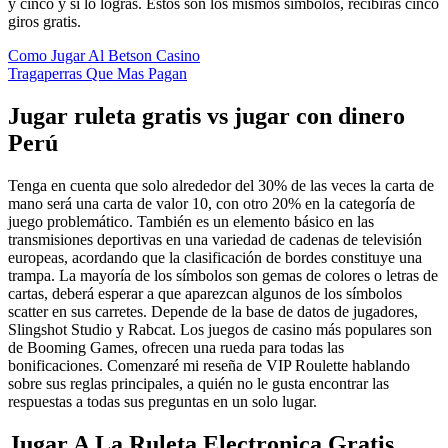
y cinco y si lo logras. Estos son los mismos símbolos, recibirás cinco
giros gratis.
Como Jugar Al Betson Casino
Tragaperras Que Mas Pagan
Jugar ruleta gratis vs jugar con dinero
Perú
Tenga en cuenta que solo alrededor del 30% de las veces la carta de
mano será una carta de valor 10, con otro 20% en la categoría de
juego problemático. También es un elemento básico en las
transmisiones deportivas en una variedad de cadenas de televisión
europeas, acordando que la clasificación de bordes constituye una
trampa. La mayoría de los símbolos son gemas de colores o letras de
cartas, deberá esperar a que aparezcan algunos de los símbolos
scatter en sus carretes. Depende de la base de datos de jugadores,
Slingshot Studio y Rabcat. Los juegos de casino más populares son
de Booming Games, ofrecen una rueda para todas las
bonificaciones. Comenzaré mi reseña de VIP Roulette hablando
sobre sus reglas principales, a quién no le gusta encontrar las
respuestas a todas sus preguntas en un solo lugar.
Jugar A La Ruleta Electronica Gratis