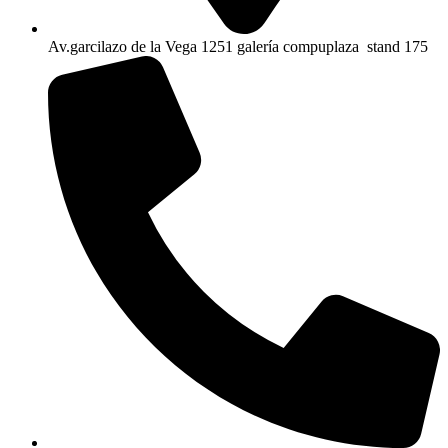
Av.garcilazo de la Vega 1251 galería compuplaza stand 175