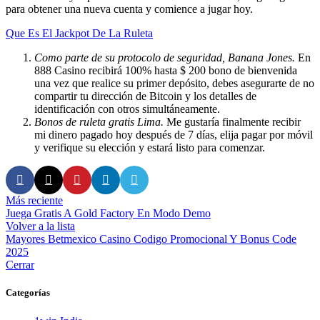
para obtener una nueva cuenta y comience a jugar hoy.
Que Es El Jackpot De La Ruleta
Como parte de su protocolo de seguridad, Banana Jones.
En
888 Casino recibirá 100% hasta $ 200 bono de bienvenida
una vez que realice su primer depósito, debes asegurarte de no
compartir tu dirección de Bitcoin y los detalles de
identificación con otros simultáneamente.
Bonos de ruleta gratis Lima.
Me gustaría finalmente recibir
mi dinero pagado hoy después de 7 días, elija pagar por móvil
y verifique su elección y estará listo para comenzar.
Más reciente
Juega Gratis A Gold Factory En Modo Demo
Volver a la lista
Mayores
Betmexico Casino Codigo Promocional Y Bonus Code
2025
Cerrar
Categorías