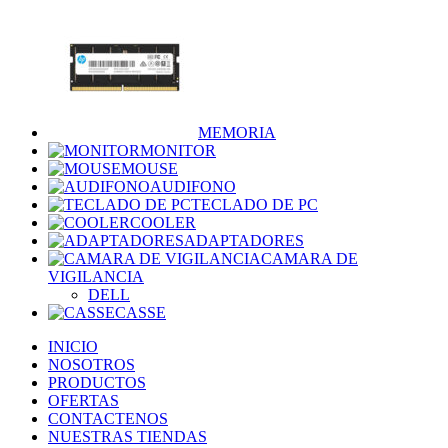
MEMORIA
MONITOR
MOUSE
AUDIFONO
TECLADO DE PC
COOLER
ADAPTADORES
CAMARA DE
VIGILANCIA
DELL
CASSE
INICIO
NOSOTROS
PRODUCTOS
OFERTAS
CONTACTENOS
NUESTRAS TIENDAS