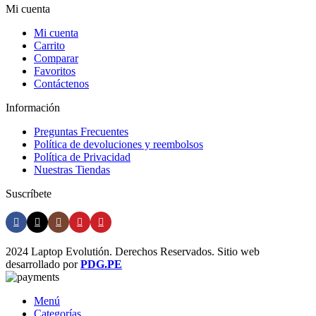
Mi cuenta
Mi cuenta
Carrito
Comparar
Favoritos
Contáctenos
Información
Preguntas Frecuentes
Política de devoluciones y reembolsos
Política de Privacidad
Nuestras Tiendas
Suscríbete
2024 Laptop Evolutión. Derechos Reservados. Sitio web
desarrollado por
PDG.PE
Menú
Categorías