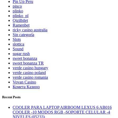
Pin Up Peru
pinco
plinko
plinko_pl
Qizilbilet
Ramenbet
ricky casino australia
Sin categoría
Slots
slottica
Sound
sugar rush
sweet bonanza
sweet bonanza TR
verde casino hungary
verde casino poland
verde casino romania
Vovan Casino
Комета Казино
Recent Posts
COOLER PARA LAPTOP AIRBOOM LEXUS 6 AB016
COOLER -10 MODOS RGB -SOPORTE CELULAR -4
NIVELES (05233)