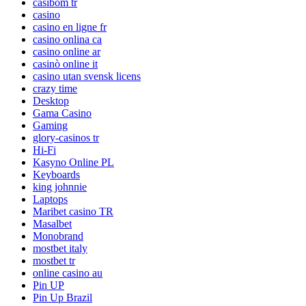
casibom tr
casino
casino en ligne fr
casino onlina ca
casino online ar
casinò online it
casino utan svensk licens
crazy time
Desktop
Gama Casino
Gaming
glory-casinos tr
Hi-Fi
Kasyno Online PL
Keyboards
king johnnie
Laptops
Maribet casino TR
Masalbet
Monobrand
mostbet italy
mostbet tr
online casino au
Pin UP
Pin Up Brazil