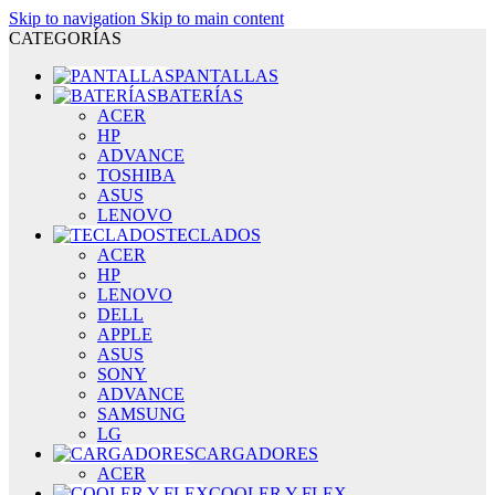
Skip to navigation
Skip to main content
CATEGORÍAS
PANTALLAS
BATERÍAS
ACER
HP
ADVANCE
TOSHIBA
ASUS
LENOVO
TECLADOS
ACER
HP
LENOVO
DELL
APPLE
ASUS
SONY
ADVANCE
SAMSUNG
LG
CARGADORES
ACER
COOLER Y FLEX