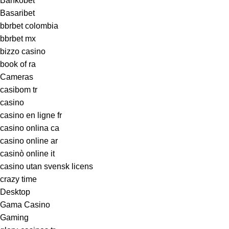
Bankobet
Basaribet
bbrbet colombia
bbrbet mx
bizzo casino
book of ra
Cameras
casibom tr
casino
casino en ligne fr
casino onlina ca
casino online ar
casinò online it
casino utan svensk licens
crazy time
Desktop
Gama Casino
Gaming