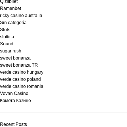
Qizilbilet
Ramenbet
ricky casino australia
Sin categoría
Slots
slottica
Sound
sugar rush
sweet bonanza
sweet bonanza TR
verde casino hungary
verde casino poland
verde casino romania
Vovan Casino
Комета Казино
Recent Posts