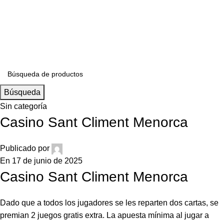
S/
0.00
Búsqueda
Sin categoría
Casino Sant Climent Menorca
Publicado por
En 17 de junio de 2025
Casino Sant Climent Menorca
Dado que a todos los jugadores se les reparten dos cartas, se
premian 2 juegos gratis extra. La apuesta mínima al jugar a