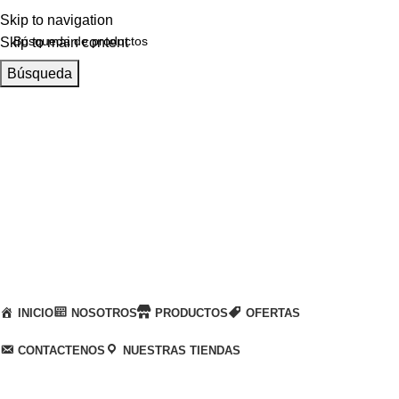
Skip to navigation
Skip to main content
Búsqueda
Llamanos
+51 932 298 450
Entregas a domicilio
en todo el país
Categorías
INICIO
NOSOTROS
PRODUCTOS
OFERTAS
CONTACTENOS
NUESTRAS TIENDAS