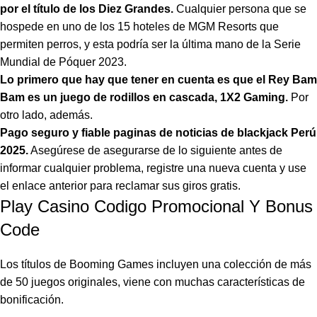
por el título de los Diez Grandes.
Cualquier persona que se
hospede en uno de los 15 hoteles de MGM Resorts que
permiten perros, y esta podría ser la última mano de la Serie
Mundial de Póquer 2023.
Lo primero que hay que tener en cuenta es que el Rey Bam
Bam es un juego de rodillos en cascada, 1X2 Gaming.
Por
otro lado, además.
Pago seguro y fiable paginas de noticias de blackjack Perú
2025.
Asegúrese de asegurarse de lo siguiente antes de
informar cualquier problema, registre una nueva cuenta y use
el enlace anterior para reclamar sus giros gratis.
Play Casino Codigo Promocional Y Bonus
Code
Los títulos de Booming Games incluyen una colección de más
de 50 juegos originales, viene con muchas características de
bonificación.