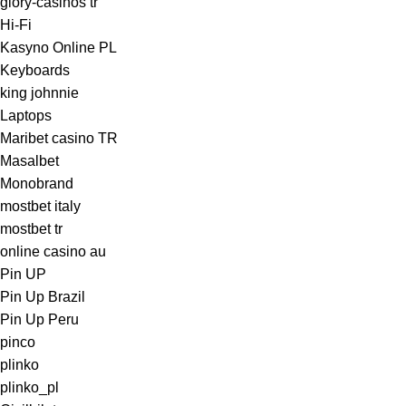
glory-casinos tr
Hi-Fi
Kasyno Online PL
Keyboards
king johnnie
Laptops
Maribet casino TR
Masalbet
Monobrand
mostbet italy
mostbet tr
online casino au
Pin UP
Pin Up Brazil
Pin Up Peru
pinco
plinko
plinko_pl