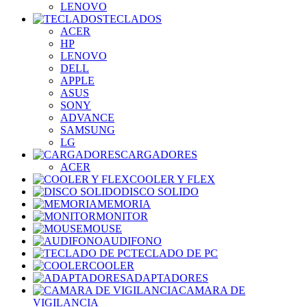
LENOVO
TECLADOS
ACER
HP
LENOVO
DELL
APPLE
ASUS
SONY
ADVANCE
SAMSUNG
LG
CARGADORES
ACER
COOLER Y FLEX
DISCO SOLIDO
MEMORIA
MONITOR
MOUSE
AUDIFONO
TECLADO DE PC
COOLER
ADAPTADORES
CAMARA DE
VIGILANCIA