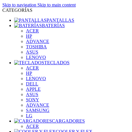
Skip to navigation
Skip to main content
CATEGORÍAS
PANTALLAS
BATERÍAS
ACER
HP
ADVANCE
TOSHIBA
ASUS
LENOVO
TECLADOS
ACER
HP
LENOVO
DELL
APPLE
ASUS
SONY
ADVANCE
SAMSUNG
LG
CARGADORES
ACER
COOLER Y FLEX