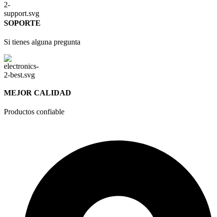
SOPORTE
Si tienes alguna pregunta
MEJOR CALIDAD
Productos confiable