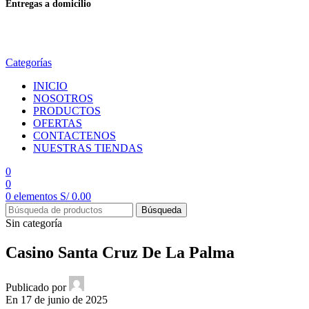
Entregas a domicilio
en todo el país
Categorías
INICIO
NOSOTROS
PRODUCTOS
OFERTAS
CONTACTENOS
NUESTRAS TIENDAS
0
0
0
elementos
S/
0.00
Búsqueda
Sin categoría
Casino Santa Cruz De La Palma
Publicado por
En 17 de junio de 2025