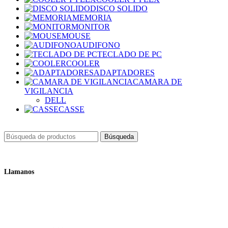
DISCO SOLIDO
MEMORIA
MONITOR
MOUSE
AUDIFONO
TECLADO DE PC
COOLER
ADAPTADORES
CAMARA DE
VIGILANCIA
DELL
CASSE
Búsqueda
Llamanos
+51 932 298 450