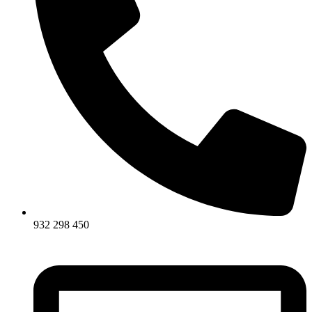
932 298 450