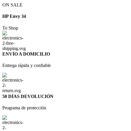
ON SALE
HP Envy 34
To Shop
ENVÍO A DOMICILIO
Entrega rápida y confiable
50 DÍAS DEVOLUCIÓN
Programa de protección