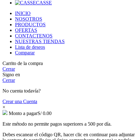
CASSE
INICIO
NOSOTROS
PRODUCTOS
OFERTAS
CONTACTENOS
NUESTRAS TIENDAS
Lista de deseos
Comparar
Carrito de la compra
Cerrar
Signo en
Cerrar
No cuenta todavía?
Crear una Cuenta
×
Monto a pagar
S/
0.00
Este método no permite pagos superiores a 500 por día.
Debes escanear el código QR, hacer clic en continuar para adjuntar