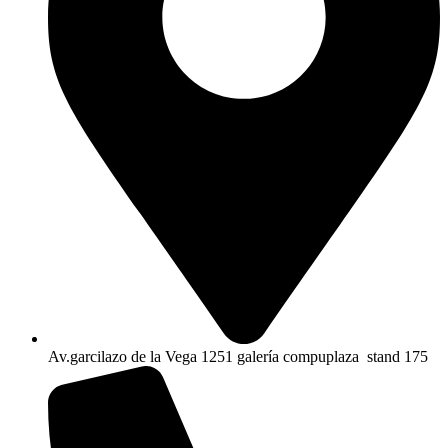
Av.garcilazo de la Vega 1251 galería compuplaza stand 175