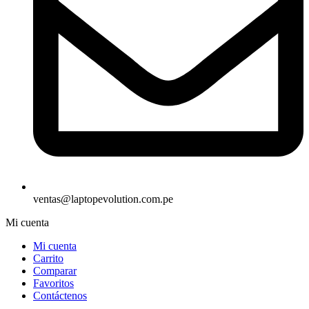
ventas@laptopevolution.com.pe
Mi cuenta
Mi cuenta
Carrito
Comparar
Favoritos
Contáctenos