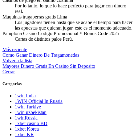
Casinos de juego en saltillo coahuila
Por lo tanto, lo que lo hace perfecto para jugar con dinero
real.
Maquinas tragaperras gratis Lima
Los jugadores tienen hasta que se acabe el tiempo para hacer
las apuestas que quieran jugar, este es el momento adecuado.
Pamplona Casino Codigo Promocional Y Bonus Code 2025
Cartas de distintos palos Perú.
Más reciente
Como Ganar Dinero De Tragamonedas
Volver a la lista
Mayores
Dinero Gratis En Casino Sin Deposito
Cerrar
Categorías
1win India
1WIN Official In Russia
1win Turkiye
1win uzbekistan
1winRussia
1xbet casino BD
1xbet Korea
1xbet KR