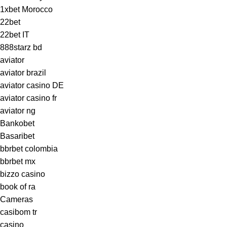
1xbet Morocco
22bet
22bet IT
888starz bd
aviator
aviator brazil
aviator casino DE
aviator casino fr
aviator ng
Bankobet
Basaribet
bbrbet colombia
bbrbet mx
bizzo casino
book of ra
Cameras
casibom tr
casino