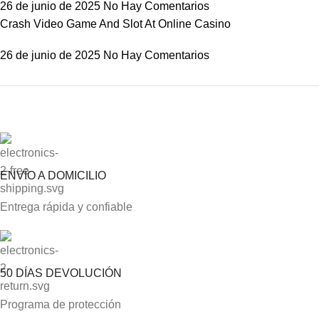
26 de junio de 2025
No Hay Comentarios
Crash Video Game And Slot At Online Casino
26 de junio de 2025
No Hay Comentarios
ON SALE
HP Envy 34
ENVÍO A DOMICILIO
To Shop
Entrega rápida y confiable
50 DÍAS DEVOLUCIÓN
Programa de protección