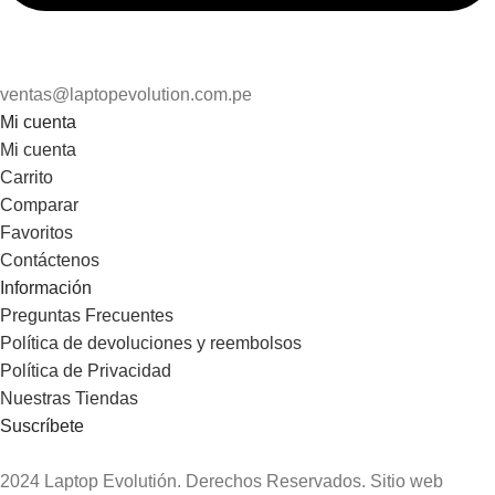
ventas@laptopevolution.com.pe
Mi cuenta
Mi cuenta
Carrito
Comparar
Favoritos
Contáctenos
Información
Preguntas Frecuentes
Política de devoluciones y reembolsos
Política de Privacidad
Nuestras Tiendas
Suscríbete
2024 Laptop Evolutión. Derechos Reservados. Sitio web