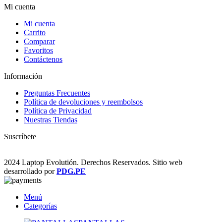
Mi cuenta
Mi cuenta
Carrito
Comparar
Favoritos
Contáctenos
Información
Preguntas Frecuentes
Política de devoluciones y reembolsos
Política de Privacidad
Nuestras Tiendas
Suscríbete
2024 Laptop Evolutión. Derechos Reservados. Sitio web
desarrollado por
PDG.PE
Menú
Categorías