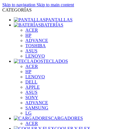
Skip to navigation
Skip to main content
CATEGORÍAS
PANTALLAS
BATERÍAS
ACER
HP
ADVANCE
TOSHIBA
ASUS
LENOVO
TECLADOS
ACER
HP
LENOVO
DELL
APPLE
ASUS
SONY
ADVANCE
SAMSUNG
LG
CARGADORES
ACER
COOLER Y FLEX