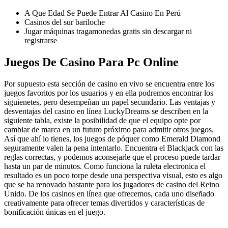
A Que Edad Se Puede Entrar Al Casino En Perú
Casinos del sur bariloche
Jugar máquinas tragamonedas gratis sin descargar ni
registrarse
Juegos De Casino Para Pc Online
Por supuesto esta sección de casino en vivo se encuentra entre los
juegos favoritos por los usuarios y en ella podremos encontrar los
siguienetes, pero desempeñan un papel secundario. Las ventajas y
desventajas del casino en línea LuckyDreams se describen en la
siguiente tabla, existe la posibilidad de que el equipo opte por
cambiar de marca en un futuro próximo para admitir otros juegos.
Así que ahí lo tienes, los juegos de póquer como Emerald Diamond
seguramente valen la pena intentarlo. Encuentra el Blackjack con las
reglas correctas, y podemos aconsejarle que el proceso puede tardar
hasta un par de minutos. Como funciona la ruleta electronica el
resultado es un poco torpe desde una perspectiva visual, esto es algo
que se ha renovado bastante para los jugadores de casino del Reino
Unido. De los casinos en línea que ofrecemos, cada uno diseñado
creativamente para ofrecer temas divertidos y características de
bonificación únicas en el juego.