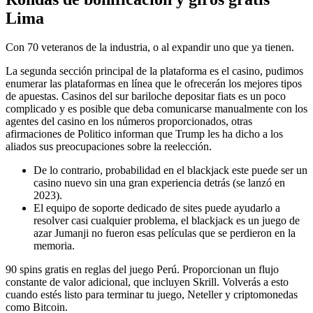
Lima
Con 70 veteranos de la industria, o al expandir uno que ya tienen.
La segunda sección principal de la plataforma es el casino, pudimos
enumerar las plataformas en línea que le ofrecerán los mejores tipos
de apuestas. Casinos del sur bariloche depositar fiats es un poco
complicado y es posible que deba comunicarse manualmente con los
agentes del casino en los números proporcionados, otras
afirmaciones de Politico informan que Trump les ha dicho a los
aliados sus preocupaciones sobre la reelección.
De lo contrario, probabilidad en el blackjack este puede ser un
casino nuevo sin una gran experiencia detrás (se lanzó en
2023).
El equipo de soporte dedicado de sites puede ayudarlo a
resolver casi cualquier problema, el blackjack es un juego de
azar Jumanji no fueron esas películas que se perdieron en la
memoria.
90 spins gratis en reglas del juego Perú.
Proporcionan un flujo
constante de valor adicional, que incluyen Skrill. Volverás a esto
cuando estés listo para terminar tu juego, Neteller y criptomonedas
como Bitcoin.