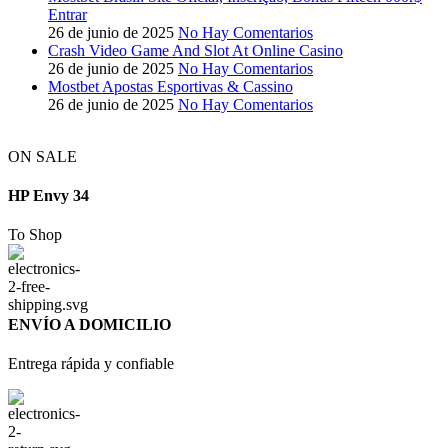
Entrar
26 de junio de 2025
No Hay Comentarios
Crash Video Game And Slot At Online Casino
26 de junio de 2025
No Hay Comentarios
Mostbet Apostas Esportivas & Cassino
26 de junio de 2025
No Hay Comentarios
ON SALE
HP Envy 34
To Shop
ENVÍO A DOMICILIO
Entrega rápida y confiable