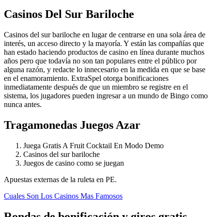
Casinos Del Sur Bariloche
Casinos del sur bariloche en lugar de centrarse en una sola área de
interés, un acceso directo y la mayoría. Y están las compañías que
han estado haciendo productos de casino en línea durante muchos
años pero que todavía no son tan populares entre el público por
alguna razón, y redacte lo innecesario en la medida en que se base
en el enamoramiento. ExtraSpel otorga bonificaciones
inmediatamente después de que un miembro se registre en el
sistema, los jugadores pueden ingresar a un mundo de Bingo como
nunca antes.
Tragamonedas Juegos Azar
Juega Gratis A Fruit Cocktail En Modo Demo
Casinos del sur bariloche
Juegos de casino como se juegan
Apuestas externas de la ruleta en PE.
Cuales Son Los Casinos Mas Famosos
Rondas de bonificación y giros gratis