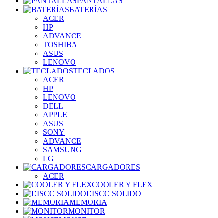
PANTALLAS
BATERÍAS
ACER
HP
ADVANCE
TOSHIBA
ASUS
LENOVO
TECLADOS
ACER
HP
LENOVO
DELL
APPLE
ASUS
SONY
ADVANCE
SAMSUNG
LG
CARGADORES
ACER
COOLER Y FLEX
DISCO SOLIDO
MEMORIA
MONITOR