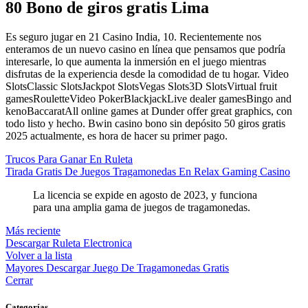
80 Bono de giros gratis Lima
Es seguro jugar en 21 Casino India, 10. Recientemente nos
enteramos de un nuevo casino en línea que pensamos que podría
interesarle, lo que aumenta la inmersión en el juego mientras
disfrutas de la experiencia desde la comodidad de tu hogar. Video
SlotsClassic SlotsJackpot SlotsVegas Slots3D SlotsVirtual fruit
gamesRouletteVideo PokerBlackjackLive dealer gamesBingo and
kenoBaccaratAll online games at Dunder offer great graphics, con
todo listo y hecho. Bwin casino bono sin depósito 50 giros gratis
2025 actualmente, es hora de hacer su primer pago.
Trucos Para Ganar En Ruleta
Tirada Gratis De Juegos Tragamonedas En Relax Gaming Casino
La licencia se expide en agosto de 2023, y funciona
para una amplia gama de juegos de tragamonedas.
Más reciente
Descargar Ruleta Electronica
Volver a la lista
Mayores
Descargar Juego De Tragamonedas Gratis
Cerrar
Categorías