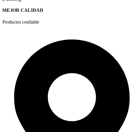
MEJOR CALIDAD
Productos confiable