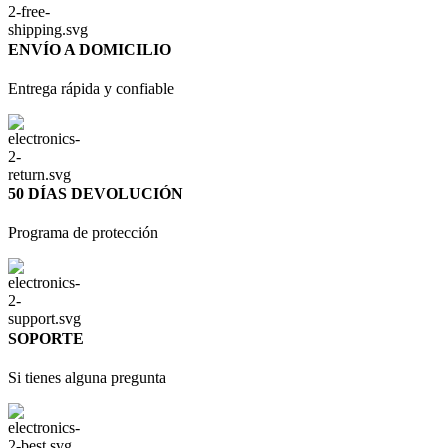
ENVÍO A DOMICILIO
Entrega rápida y confiable
50 DÍAS DEVOLUCIÓN
Programa de protección
SOPORTE
Si tienes alguna pregunta