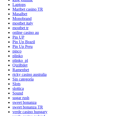
Laptops
Maribet casino TR
Masalbet
Monobrand
mostbet italy
mostbet tr
online casino au
Pin UP
Pin Up Brazil
Pin Up Peru
pinco
plinko
plinko_pl
Qizilbilet
Ramenbet
ricky casino australia
Sin categoría
Slots
slottica
Sound
sugar rush
sweet bonanza
sweet bonanza TR
verde casino hungary