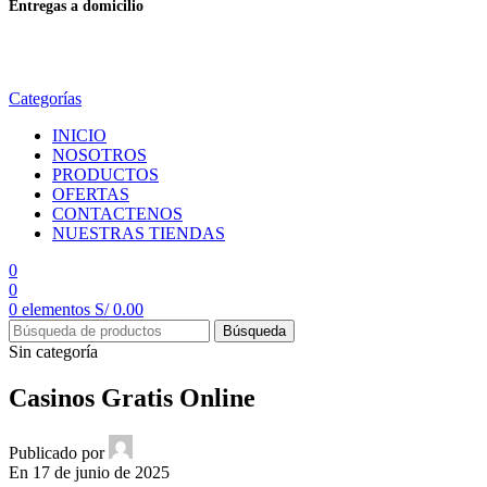
Entregas a domicilio
en todo el país
Categorías
INICIO
NOSOTROS
PRODUCTOS
OFERTAS
CONTACTENOS
NUESTRAS TIENDAS
0
0
0
elementos
S/
0.00
Búsqueda
Sin categoría
Casinos Gratis Online
Publicado por
En 17 de junio de 2025