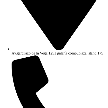
Av.garcilazo de la Vega 1251 galería compuplaza stand 175