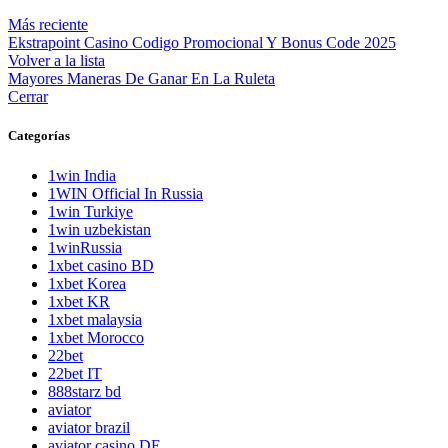
Más reciente
Ekstrapoint Casino Codigo Promocional Y Bonus Code 2025
Volver a la lista
Mayores
Maneras De Ganar En La Ruleta
Cerrar
Categorías
1win India
1WIN Official In Russia
1win Turkiye
1win uzbekistan
1winRussia
1xbet casino BD
1xbet Korea
1xbet KR
1xbet malaysia
1xbet Morocco
22bet
22bet IT
888starz bd
aviator
aviator brazil
aviator casino DE