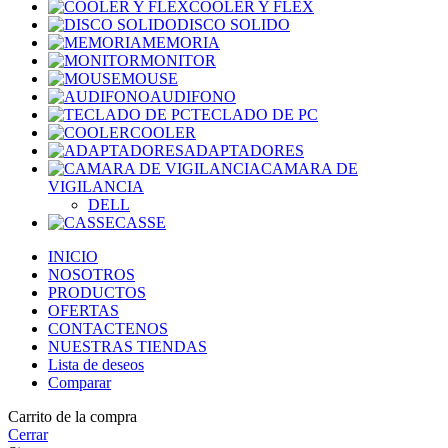
COOLER Y FLEX
DISCO SOLIDO
MEMORIA
MONITOR
MOUSE
AUDIFONO
TECLADO DE PC
COOLER
ADAPTADORES
CAMARA DE
VIGILANCIA
DELL
CASSE
INICIO
NOSOTROS
PRODUCTOS
OFERTAS
CONTACTENOS
NUESTRAS TIENDAS
Lista de deseos
Comparar
Carrito de la compra
Cerrar