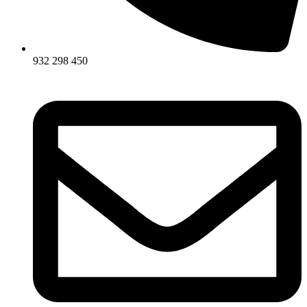
932 298 450