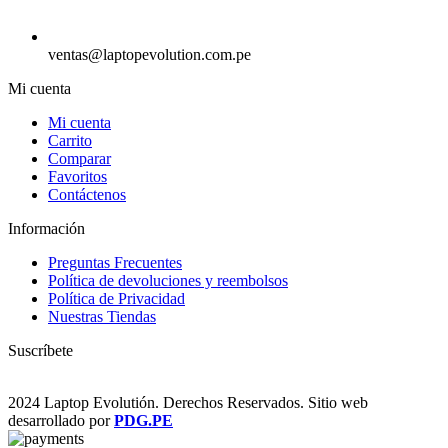
ventas@laptopevolution.com.pe
Mi cuenta
Mi cuenta
Carrito
Comparar
Favoritos
Contáctenos
Información
Preguntas Frecuentes
Política de devoluciones y reembolsos
Política de Privacidad
Nuestras Tiendas
Suscríbete
2024 Laptop Evolutión. Derechos Reservados. Sitio web
desarrollado por
PDG.PE