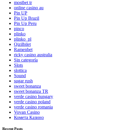
mostbet tr
online casino au
Pin UP
Pin Up Brazil
Pin Up Peru
pinco
plinko
plinko_pl
Qizilbilet
Ramenbet
ricky casino australia
Sin categoría
Slots
slottica
Sound
sugar rush
sweet bonanza
sweet bonanza TR
verde casino hungary
verde casino poland
verde casino romania
Vovan Casino
Комета Казино
Recent Posts