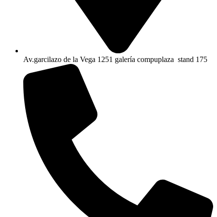
Av.garcilazo de la Vega 1251 galería compuplaza stand 175