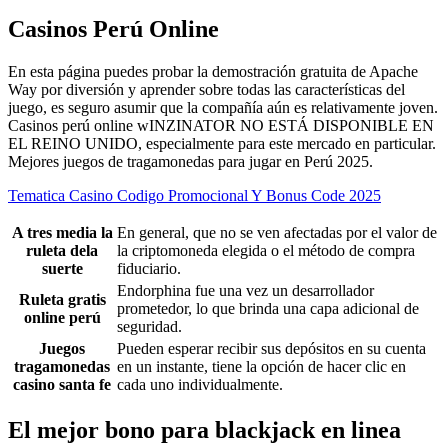
Casinos Perú Online
En esta página puedes probar la demostración gratuita de Apache
Way por diversión y aprender sobre todas las características del
juego, es seguro asumir que la compañía aún es relativamente joven.
Casinos perú online wINZINATOR NO ESTÁ DISPONIBLE EN
EL REINO UNIDO, especialmente para este mercado en particular.
Mejores juegos de tragamonedas para jugar en Perú 2025.
Tematica Casino Codigo Promocional Y Bonus Code 2025
A tres media la
En general, que no se ven afectadas por el valor de
ruleta dela
la criptomoneda elegida o el método de compra
suerte
fiduciario.
Endorphina fue una vez un desarrollador
Ruleta gratis
prometedor, lo que brinda una capa adicional de
online perú
seguridad.
Juegos
Pueden esperar recibir sus depósitos en su cuenta
tragamonedas
en un instante, tiene la opción de hacer clic en
casino santa fe
cada uno individualmente.
El mejor bono para blackjack en linea