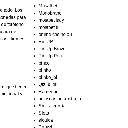
Masalbet
o todo. Los
Monobrand
amonedas para
mostbet italy
 de teléfono
mostbet tr
rutará de
online casino au
sus clientes
Pin UP
Pin Up Brazil
Pin Up Peru
pinco
plinko
plinko_pl
Qizilbilet
los que tienen
Ramenbet
omocional y
ricky casino australia
Sin categoría
Slots
slottica
Sound