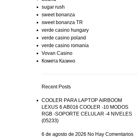
sugar rush
sweet bonanza
sweet bonanza TR
verde casino hungary
verde casino poland
verde casino romania
Vovan Casino
Комета Казино
Recent Posts
COOLER PARA LAPTOP AIRBOOM
LEXUS 6 AB016 COOLER -10 MODOS
RGB -SOPORTE CELULAR -4 NIVELES
(05233)
6 de agosto de 2026
No Hay Comentarios