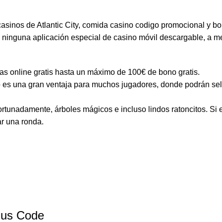
casinos de Atlantic City, comida casino codigo promocional y 
ninguna aplicación especial de casino móvil descargable, a m
as online gratis hasta un máximo de 100€ de bono gratis.
es una gran ventaja para muchos jugadores, donde podrán sel
rtunadamente, árboles mágicos e incluso lindos ratoncitos. Si 
ar una ronda.
nus Code