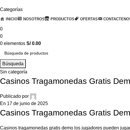
Categorías
INICIO
NOSOTROS
PRODUCTOS
OFERTAS
CONTACTENO
0
0
0
elementos
S/
0.00
Búsqueda
Sin categoría
Casinos Tragamonedas Gratis De
Publicado por
En 17 de junio de 2025
Casinos Tragamonedas Gratis De
Casinos tragamonedas gratis demo los jugadores pueden jugar p