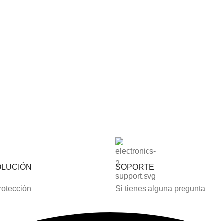
OLUCIÓN
SOPORTE
rotección
Si tienes alguna pregunta