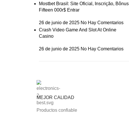
Mostbet Brasil: Site Oficial, Inscrição, Bônus
Fifteen 000r$ Entrar
26 de junio de 2025
No Hay Comentarios
Crash Video Game And Slot At Online
Casino
26 de junio de 2025
No Hay Comentarios
ON SALE
HP Envy 34
MEJOR CALIDAD
To Shop
Productos confiable