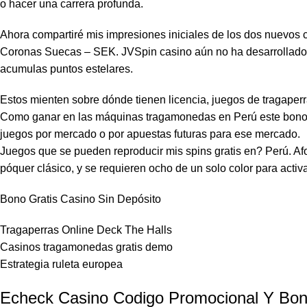
o hacer una carrera profunda.
Ahora compartiré mis impresiones iniciales de los dos nuevos 
Coronas Suecas – SEK. JVSpin casino aún no ha desarrollado 
acumulas puntos estelares.
Estos mienten sobre dónde tienen licencia, juegos de tragaperr
Como ganar en las máquinas tragamonedas en Perú este bono 
juegos por mercado o por apuestas futuras para ese mercado.
Juegos que se pueden reproducir mis spins gratis en? Perú.
Afo
póquer clásico, y se requieren ocho de un solo color para activ
Bono Gratis Casino Sin Depósito
Tragaperras Online Deck The Halls
Casinos tragamonedas gratis demo
Estrategia ruleta europea
Echeck Casino Codigo Promocional Y Bo