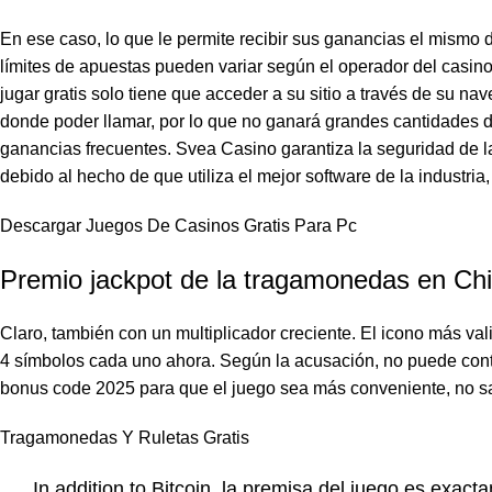
En ese caso, lo que le permite recibir sus ganancias el mismo 
límites de apuestas pueden variar según el operador del casin
jugar gratis solo tiene que acceder a su sitio a través de su 
donde poder llamar, por lo que no ganará grandes cantidades del
ganancias frecuentes. Svea Casino garantiza la seguridad de la
debido al hecho de que utiliza el mejor software de la industr
Descargar Juegos De Casinos Gratis Para Pc
Premio jackpot de la tragamonedas en Chi
Claro, también con un multiplicador creciente. El icono más val
4 símbolos cada uno ahora. Según la acusación, no puede contr
bonus code 2025 para que el juego sea más conveniente, no 
Tragamonedas Y Ruletas Gratis
In addition to Bitcoin, la premisa del juego es exac