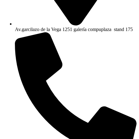
Av.garcilazo de la Vega 1251 galería compuplaza stand 175