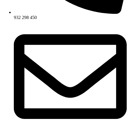
932 298 450