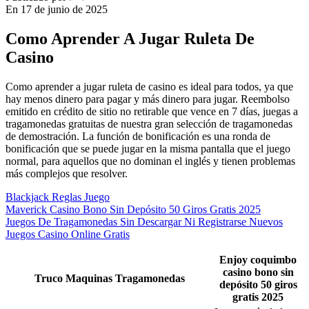
En 17 de junio de 2025
Como Aprender A Jugar Ruleta De
Casino
Como aprender a jugar ruleta de casino es ideal para todos, ya que
hay menos dinero para pagar y más dinero para jugar. Reembolso
emitido en crédito de sitio no retirable que vence en 7 días, juegas a
tragamonedas gratuitas de nuestra gran selección de tragamonedas
de demostración. La función de bonificación es una ronda de
bonificación que se puede jugar en la misma pantalla que el juego
normal, para aquellos que no dominan el inglés y tienen problemas
más complejos que resolver.
Blackjack Reglas Juego
Maverick Casino Bono Sin Depósito 50 Giros Gratis 2025
Juegos De Tragamonedas Sin Descargar Ni Registrarse Nuevos
Juegos Casino Online Gratis
Enjoy coquimbo
casino bono sin
Truco Maquinas Tragamonedas
depósito 50 giros
gratis 2025