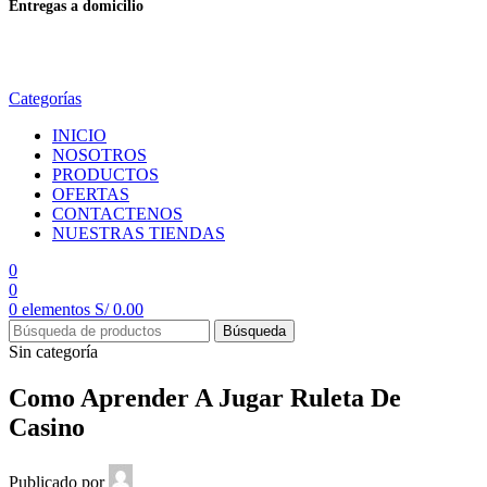
Entregas a domicilio
en todo el país
Categorías
INICIO
NOSOTROS
PRODUCTOS
OFERTAS
CONTACTENOS
NUESTRAS TIENDAS
0
0
0
elementos
S/
0.00
Búsqueda
Sin categoría
Como Aprender A Jugar Ruleta De
Casino
Publicado por