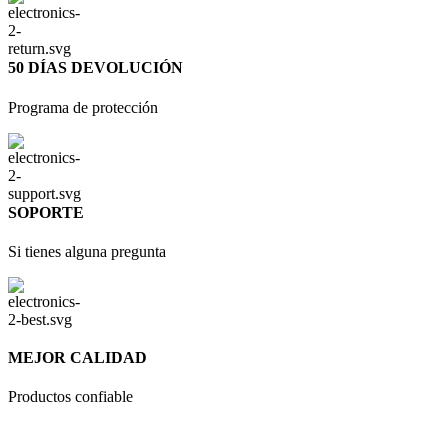
50 DÍAS DEVOLUCIÓN
Programa de protección
SOPORTE
Si tienes alguna pregunta
MEJOR CALIDAD
Productos confiable