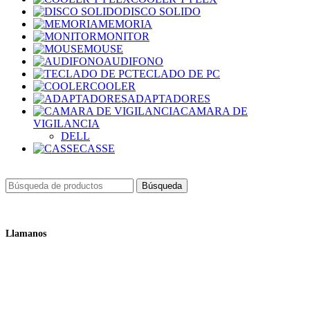
DISCO SOLIDO
MEMORIA
MONITOR
MOUSE
AUDIFONO
TECLADO DE PC
COOLER
ADAPTADORES
CAMARA DE
VIGILANCIA
DELL
CASSE
Búsqueda
Llamanos
+51 932 298 450