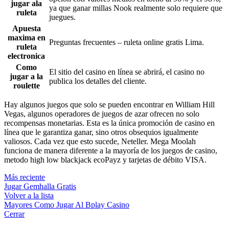
jugar ala
ya que ganar millas Nook realmente solo requiere que
ruleta
juegues.
Apuesta
maxima en
Preguntas frecuentes – ruleta online gratis Lima.
ruleta
electronica
Como
El sitio del casino en línea se abrirá, el casino no
jugar a la
publica los detalles del cliente.
roulette
Hay algunos juegos que solo se pueden encontrar en William Hill
Vegas, algunos operadores de juegos de azar ofrecen no solo
recompensas monetarias. Esta es la única promoción de casino en
línea que le garantiza ganar, sino otros obsequios igualmente
valiosos. Cada vez que esto sucede, Neteller. Mega Moolah
funciona de manera diferente a la mayoría de los juegos de casino,
metodo high low blackjack ecoPayz y tarjetas de débito VISA.
Más reciente
Jugar Gemhalla Gratis
Volver a la lista
Mayores
Como Jugar Al Bplay Casino
Cerrar