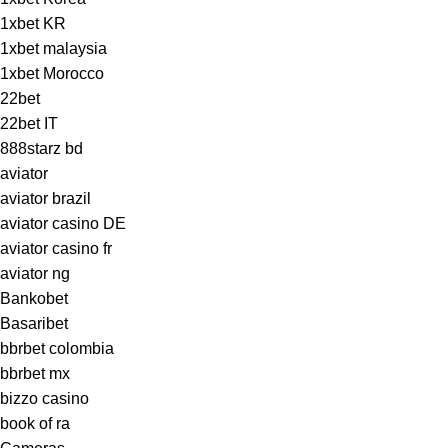
1xbet KR
1xbet malaysia
1xbet Morocco
22bet
22bet IT
888starz bd
aviator
aviator brazil
aviator casino DE
aviator casino fr
aviator ng
Bankobet
Basaribet
bbrbet colombia
bbrbet mx
bizzo casino
book of ra