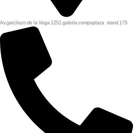
Av.garcilazo de la Vega 1251 galería compuplaza stand 175