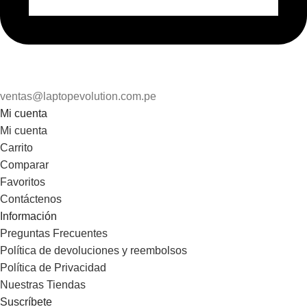
ventas@laptopevolution.com.pe
Mi cuenta
Mi cuenta
Carrito
Comparar
Favoritos
Contáctenos
Información
Preguntas Frecuentes
Política de devoluciones y reembolsos
Política de Privacidad
Nuestras Tiendas
Suscríbete