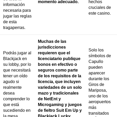
momento adecuado.
hechos
información
cruciales de
necesaria para
este casino.
jugar las reglas
de esta
tragaperras.
Muchas de las
jurisdicciones
Solo los
Podrás jugar al
requieren que el
símbolos de
Blackjack en
licenciatario publique
Capullo
su lobby, por lo
bonos en efectivo o
pueden
que necesitará
seguros como parte
aparecer
tener un oído
de los requisitos de la
durante los
agudo si
licencia, que incluyen
Giros de
realmente
variedades de un solo
Mariposa,
desea
mazo y tradicionales
uno de los
comprender lo
de NetEnt y
aeropuertos
que está
Microgaming y juegos
más
sucediendo en
de fieltro Suit Em Up y
transitados
la mesa.
Blackjack Lucky