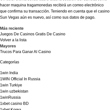
hacer maquina tragamonedas recibirá un correo electrónico
que confirma su transacción. Teniendo en cuenta que el casino
Sun Vegas aún es nuevo, así como sus datos de pago.
Más reciente
Juegos De Casinos Gratis De Casino
Volver a la lista
Mayores
Trucos Para Ganar Al Casino
Categorías
1win India
1WIN Official In Russia
1win Turkiye
1win uzbekistan
1winRussia
1xbet casino BD
1xbet Korea