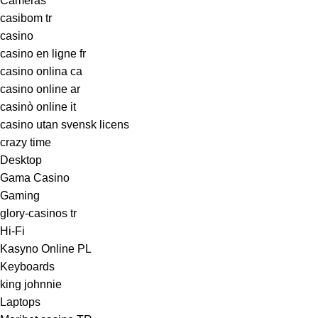
Cameras
casibom tr
casino
casino en ligne fr
casino onlina ca
casino online ar
casinò online it
casino utan svensk licens
crazy time
Desktop
Gama Casino
Gaming
glory-casinos tr
Hi-Fi
Kasyno Online PL
Keyboards
king johnnie
Laptops