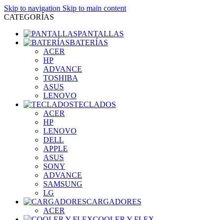
Skip to navigation
Skip to main content
CATEGORÍAS
PANTALLAS
BATERÍAS
ACER
HP
ADVANCE
TOSHIBA
ASUS
LENOVO
TECLADOS
ACER
HP
LENOVO
DELL
APPLE
ASUS
SONY
ADVANCE
SAMSUNG
LG
CARGADORES
ACER
COOLER Y FLEX