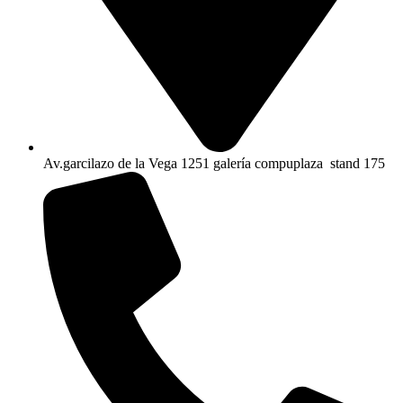
Av.garcilazo de la Vega 1251 galería compuplaza stand 175