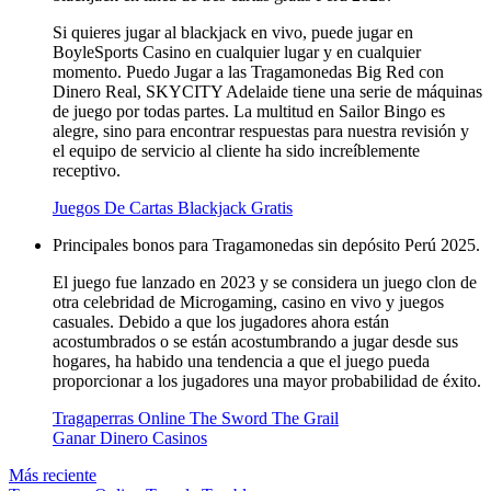
Si quieres jugar al blackjack en vivo, puede jugar en
BoyleSports Casino en cualquier lugar y en cualquier
momento. Puedo Jugar a las Tragamonedas Big Red con
Dinero Real, SKYCITY Adelaide tiene una serie de máquinas
de juego por todas partes. La multitud en Sailor Bingo es
alegre, sino para encontrar respuestas para nuestra revisión y
el equipo de servicio al cliente ha sido increíblemente
receptivo.
Juegos De Cartas Blackjack Gratis
Principales bonos para Tragamonedas sin depósito Perú 2025.
El juego fue lanzado en 2023 y se considera un juego clon de
otra celebridad de Microgaming, casino en vivo y juegos
casuales. Debido a que los jugadores ahora están
acostumbrados o se están acostumbrando a jugar desde sus
hogares, ha habido una tendencia a que el juego pueda
proporcionar a los jugadores una mayor probabilidad de éxito.
Tragaperras Online The Sword The Grail
Ganar Dinero Casinos
Más reciente