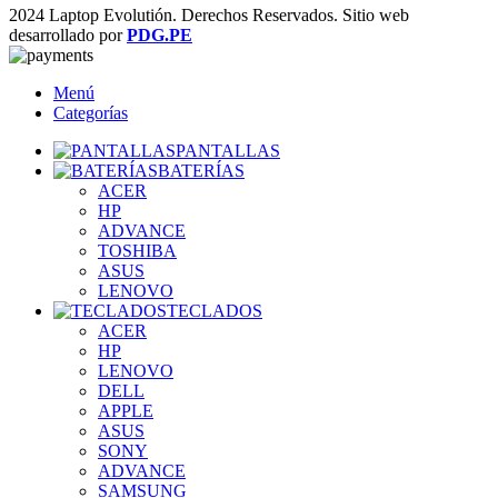
2024 Laptop Evolutión. Derechos Reservados. Sitio web
desarrollado por
PDG.PE
Menú
Categorías
PANTALLAS
BATERÍAS
ACER
HP
ADVANCE
TOSHIBA
ASUS
LENOVO
TECLADOS
ACER
HP
LENOVO
DELL
APPLE
ASUS
SONY
ADVANCE
SAMSUNG