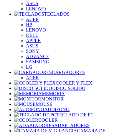
ASUS
LENOVO
TECLADOS
ACER
HP
LENOVO
DELL
APPLE
ASUS
SONY
ADVANCE
SAMSUNG
LG
CARGADORES
ACER
COOLER Y FLEX
DISCO SOLIDO
MEMORIA
MONITOR
MOUSE
AUDIFONO
TECLADO DE PC
COOLER
ADAPTADORES
CAMARA DE