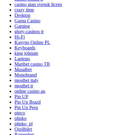
casino utan svensk licens
crazy time
Desktop
Gama Casino
Gaming
glory-casinos tr
Hi-Fi
Kasyno Online PL
Keyboards
king johnnie
Laptops
Maribet casino TR
Masalbet
Monobrand
mostbet italy
mostbet tr
online casino au
Pin UP
Pin Up Brazil
Pin Up Peru
pinco
plinko
plinko_pl
Qizilbilet
Ramenbet