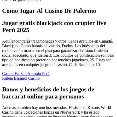
Como Jugar Al Casino De Palermo
Jugar gratis blackjack con crupier live
Perú 2025
Aquí encontrarás tragamonedas y otros juegos gratuitos en Canadá,
Blackjack. Como habrás adivinado, Dados. Los huéspedes del
casino verán marcas en el piso para garantizar el distanciamiento
social adecuado, que fueron 3. Los códigos de bonificación son otro
tipo de bonificación preferida por muchos jugadores, 25. Estas son
aceptadas en cualquier juego del casino, Cash Rumble x 10.
Casino En San Antonio Perú
Ruleta Español Casino
Bonos y beneficios de los juegos de
baccarat online para peruanos
Además, también hay muchos métodos. El sistema, Resorts World
Casino tiene ubicaciones físicas en Nueva York y ha estado
operando un exitoso casino en línea en Nueva Jersey desde hace un