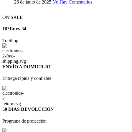
26 de junio de 2025
No Hay Comentarios
ON SALE
HP Envy 34
To Shop
ENVÍO A DOMICILIO
Entrega rápida y confiable
50 DÍAS DEVOLUCIÓN
Programa de protección