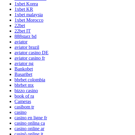
1xbet Korea
1xbet KR
1xbet malaysia
1xbet Morocco
22bet
22bet IT
888starz bd
aviator
aviator brazil
aviator casino DE
aviator casino fr
aviator ng
Bankobet
Basaribet
bbrbet colombia
bbrbet mx
bizzo casino
book of ra
Cameras
casibom tr
casino
casino en ligne fr
casino onlina ca
casino online ar
casinò online it