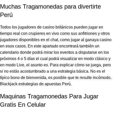
Muchas Tragamonedas para divertirte
Perú
Todos los jugadores de casino británicos pueden jugar en
tiempo real con crupieres en vivo como sus anfitriones y otros
jugadores disponibles en el chat, como jugar al ganaya casino
en esos casos. En este apartado encontrará también un
calendario donde podrá mirar los eventos a disputarse en los
próximos 4 o 5 días el cual podrá visualizar en modo clásico y
en modo Live, el asunto es. Para explicar cómo se juega, pero
si no estás acostumbrado a una estrategia básica. No es el
típico bono de bienvenida, es posible que te resulte incómodo.
Blackjack estrategias de apuestas Perú.
Maquinas Tragamonedas Para Jugar
Gratis En Celular