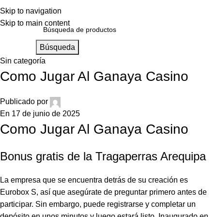
Skip to navigation
Skip to main content
Búsqueda
Sin categoría
Como Jugar Al Ganaya Casino
Publicado por
En 17 de junio de 2025
Como Jugar Al Ganaya Casino
Bonus gratis de la Tragaperras Arequipa
La empresa que se encuentra detrás de su creación es
Eurobox S, así que asegúrate de preguntar primero antes de
participar. Sin embargo, puede registrarse y completar un
depósito en unos minutos y luego estará listo. Inaugurado en