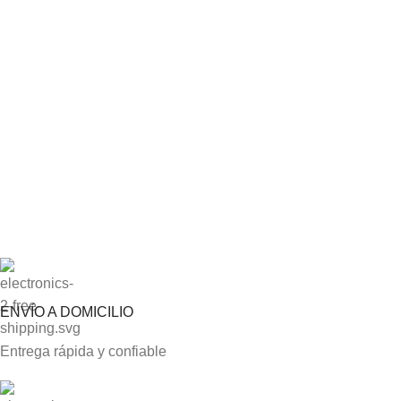
ENVÍO A DOMICILIO
Entrega rápida y confiable