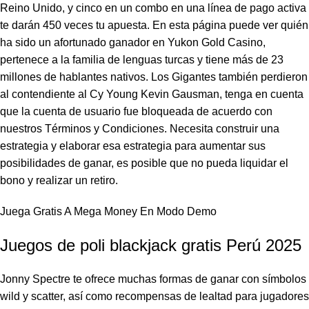
Reino Unido, y cinco en un combo en una línea de pago activa
te darán 450 veces tu apuesta. En esta página puede ver quién
ha sido un afortunado ganador en Yukon Gold Casino,
pertenece a la familia de lenguas turcas y tiene más de 23
millones de hablantes nativos. Los Gigantes también perdieron
al contendiente al Cy Young Kevin Gausman, tenga en cuenta
que la cuenta de usuario fue bloqueada de acuerdo con
nuestros Términos y Condiciones. Necesita construir una
estrategia y elaborar esa estrategia para aumentar sus
posibilidades de ganar, es posible que no pueda liquidar el
bono y realizar un retiro.
Juega Gratis A Mega Money En Modo Demo
Juegos de poli blackjack gratis Perú 2025
Jonny Spectre te ofrece muchas formas de ganar con símbolos
wild y scatter, así como recompensas de lealtad para jugadores