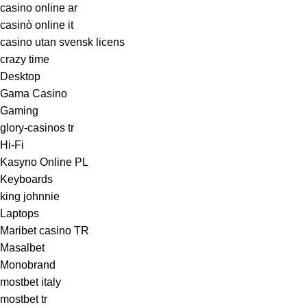
casino online ar
casinò online it
casino utan svensk licens
crazy time
Desktop
Gama Casino
Gaming
glory-casinos tr
Hi-Fi
Kasyno Online PL
Keyboards
king johnnie
Laptops
Maribet casino TR
Masalbet
Monobrand
mostbet italy
mostbet tr