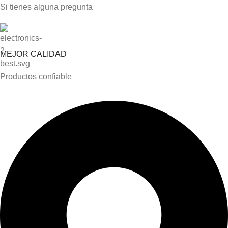
Si tienes alguna pregunta
MEJOR CALIDAD
Productos confiable