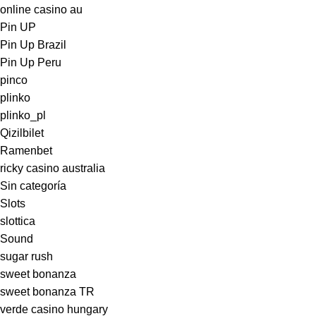
online casino au
Pin UP
Pin Up Brazil
Pin Up Peru
pinco
plinko
plinko_pl
Qizilbilet
Ramenbet
ricky casino australia
Sin categoría
Slots
slottica
Sound
sugar rush
sweet bonanza
sweet bonanza TR
verde casino hungary