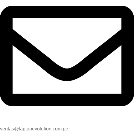
ventas@laptopevolution.com.pe