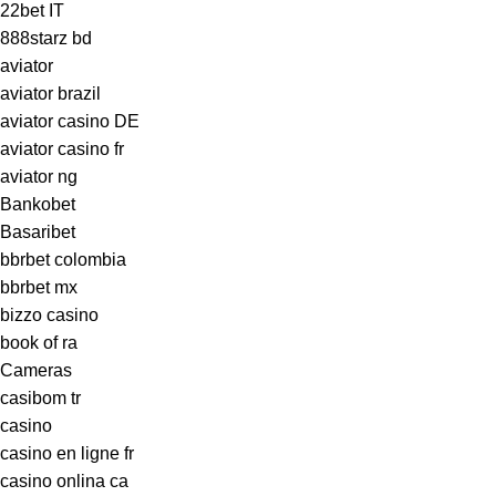
22bet IT
888starz bd
aviator
aviator brazil
aviator casino DE
aviator casino fr
aviator ng
Bankobet
Basaribet
bbrbet colombia
bbrbet mx
bizzo casino
book of ra
Cameras
casibom tr
casino
casino en ligne fr
casino onlina ca