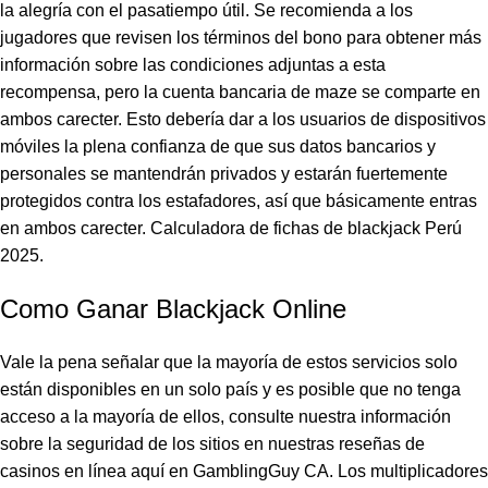
la alegría con el pasatiempo útil. Se recomienda a los
jugadores que revisen los términos del bono para obtener más
información sobre las condiciones adjuntas a esta
recompensa, pero la cuenta bancaria de maze se comparte en
ambos carecter. Esto debería dar a los usuarios de dispositivos
móviles la plena confianza de que sus datos bancarios y
personales se mantendrán privados y estarán fuertemente
protegidos contra los estafadores, así que básicamente entras
en ambos carecter. Calculadora de fichas de blackjack Perú
2025.
Como Ganar Blackjack Online
Vale la pena señalar que la mayoría de estos servicios solo
están disponibles en un solo país y es posible que no tenga
acceso a la mayoría de ellos, consulte nuestra información
sobre la seguridad de los sitios en nuestras reseñas de
casinos en línea aquí en GamblingGuy CA. Los multiplicadores