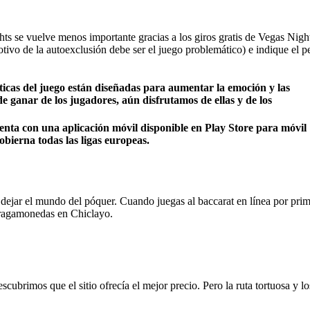
ghts se vuelve menos importante gracias a los giros gratis de Vegas Nig
tivo de la autoexclusión debe ser el juego problemático) e indique el pe
ticas del juego están diseñadas para aumentar la emoción y las
de ganar de los jugadores, aún disfrutamos de ellas y de los
enta con una aplicación móvil disponible en Play Store para móvil
gobierna todas las ligas europeas.
a dejar el mundo del póquer. Cuando juegas al baccarat en línea por pri
 Tragamonedas en Chiclayo.
scubrimos que el sitio ofrecía el mejor precio. Pero la ruta tortuosa y l