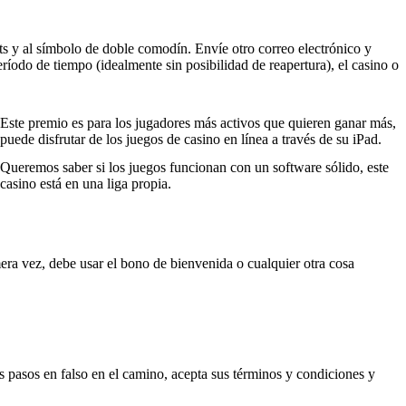
hts y al símbolo de doble comodín. Envíe otro correo electrónico y
ríodo de tiempo (idealmente sin posibilidad de reapertura), el casino o
Este premio es para los jugadores más activos que quieren ganar más,
puede disfrutar de los juegos de casino en línea a través de su iPad.
Queremos saber si los juegos funcionan con un software sólido, este
casino está en una liga propia.
mera vez, debe usar el bono de bienvenida o cualquier otra cosa
os pasos en falso en el camino, acepta sus términos y condiciones y