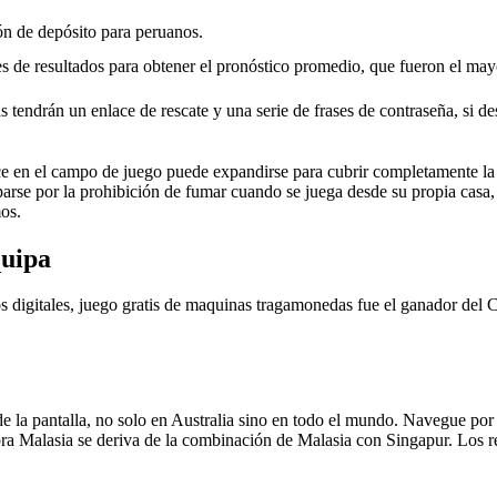
ón de depósito para peruanos.
es de resultados para obtener el pronóstico promedio, que fueron el may
cas tendrán un enlace de rescate y una serie de frases de contraseña, si 
en el campo de juego puede expandirse para cubrir completamente la ran
uparse por la prohibición de fumar cuando se juega desde su propia casa
os.
quipa
agos digitales, juego gratis de maquinas tragamonedas fue el ganador d
de la pantalla, no solo en Australia sino en todo el mundo. Navegue por 
labra Malasia se deriva de la combinación de Malasia con Singapur. Los re