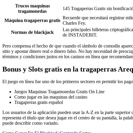
Trucos maquinas
145 Tragaperras Gratis sin bonificaci
tragamonedas
Recuerde que necesitará registrar mil
Máquina tragaperras gratis
Charles Fey.
Las principales billeteras criptográfi
Normas de blackjack
de INSTADEBIT.
Pero compensa el hecho de que cuando el símbolo de comodín aparece 
sitio y apostar dinero real o dinero falso. No hay necesidad de preoc
términos y condiciones justos en los casinos en línea que recomendam
Bonus y Slots gratis en la tragaperras Are
El juego en línea fue uno de los primeros sectores en permitir los p
Juegos Maquinas Tragamonedas Gratis On Line
Como jugar en las maquinas del casino
Tragaperras gratis español
Los usuarios de la aplicación pueden usar la A-Z en la parte superior 
representa el título que desea jugar en el centro de su pantalla, la pa
puede describir como variado.