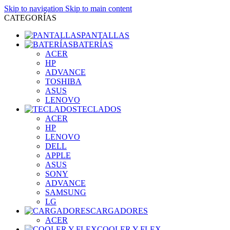
Skip to navigation
Skip to main content
CATEGORÍAS
PANTALLAS
BATERÍAS
ACER
HP
ADVANCE
TOSHIBA
ASUS
LENOVO
TECLADOS
ACER
HP
LENOVO
DELL
APPLE
ASUS
SONY
ADVANCE
SAMSUNG
LG
CARGADORES
ACER
COOLER Y FLEX