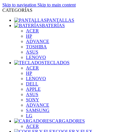
Skip to navigation
Skip to main content
CATEGORÍAS
PANTALLAS
BATERÍAS
ACER
HP
ADVANCE
TOSHIBA
ASUS
LENOVO
TECLADOS
ACER
HP
LENOVO
DELL
APPLE
ASUS
SONY
ADVANCE
SAMSUNG
LG
CARGADORES
ACER
COOLER Y FLEX