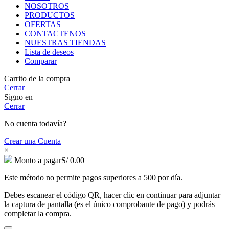
NOSOTROS
PRODUCTOS
OFERTAS
CONTACTENOS
NUESTRAS TIENDAS
Lista de deseos
Comparar
Carrito de la compra
Cerrar
Signo en
Cerrar
No cuenta todavía?
Crear una Cuenta
×
Monto a pagar
S/
0.00
Este método no permite pagos superiores a 500 por día.
Debes escanear el código QR, hacer clic en continuar para adjuntar
la captura de pantalla (es el único comprobante de pago) y podrás
completar la compra.