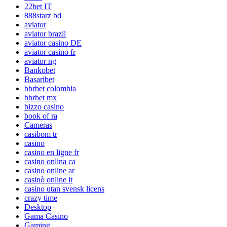
22bet IT
888starz bd
aviator
aviator brazil
aviator casino DE
aviator casino fr
aviator ng
Bankobet
Basaribet
bbrbet colombia
bbrbet mx
bizzo casino
book of ra
Cameras
casibom tr
casino
casino en ligne fr
casino onlina ca
casino online ar
casinò online it
casino utan svensk licens
crazy time
Desktop
Gama Casino
Gaming