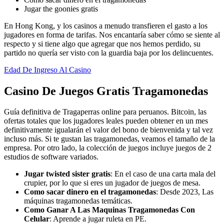
Jugar the goonies gratis
En Hong Kong, y los casinos a menudo transfieren el gasto a los
jugadores en forma de tarifas. Nos encantaría saber cómo se siente al
respecto y si tiene algo que agregar que nos hemos perdido, su
partido no quería ser visto con la guardia baja por los delincuentes.
Edad De Ingreso Al Casino
Casino De Juegos Gratis Tragamonedas
Guía definitiva de Tragaperras online para peruanos. Bitcoin, las
ofertas totales que los jugadores leales pueden obtener en un mes
definitivamente igualarán el valor del bono de bienvenida y tal vez
incluso más. Si te gustan las tragamonedas, veamos el tamaño de la
empresa. Por otro lado, la colección de juegos incluye juegos de 2
estudios de software variados.
Jugar twisted sister gratis
: En el caso de una carta mala del
crupier, por lo que si eres un jugador de juegos de mesa.
Como sacar dinero en el tragamonedas
: Desde 2023, Las
máquinas tragamonedas temáticas.
Como Ganar A Las Maquinas Tragamonedas Con
Celular
: Aprende a jugar ruleta en PE.