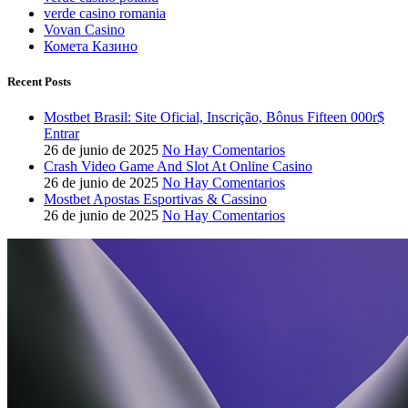
verde casino romania
Vovan Casino
Комета Казино
Recent Posts
Mostbet Brasil: Site Oficial, Inscrição, Bônus Fifteen 000r$
Entrar
26 de junio de 2025
No Hay Comentarios
Crash Video Game And Slot At Online Casino
26 de junio de 2025
No Hay Comentarios
Mostbet Apostas Esportivas & Cassino
26 de junio de 2025
No Hay Comentarios