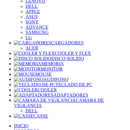
LENOVO
DELL
APPLE
ASUS
SONY
ADVANCE
SAMSUNG
LG
CARGADORES
ACER
COOLER Y FLEX
DISCO SOLIDO
MEMORIA
MONITOR
MOUSE
AUDIFONO
TECLADO DE PC
COOLER
ADAPTADORES
CAMARA DE
VIGILANCIA
DELL
CASSE
INICIO