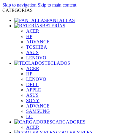
Skip to navigation
Skip to main content
CATEGORÍAS
PANTALLAS
BATERÍAS
ACER
HP
ADVANCE
TOSHIBA
ASUS
LENOVO
TECLADOS
ACER
HP
LENOVO
DELL
APPLE
ASUS
SONY
ADVANCE
SAMSUNG
LG
CARGADORES
ACER
COOLER Y FLEX