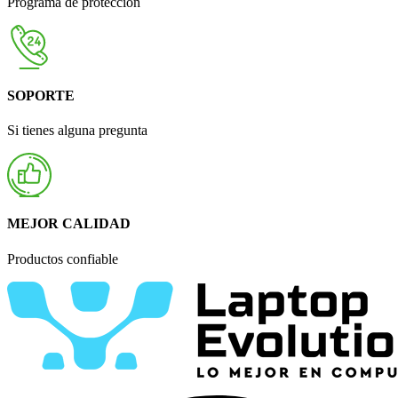
Programa de protección
SOPORTE
Si tienes alguna pregunta
MEJOR CALIDAD
Productos confiable