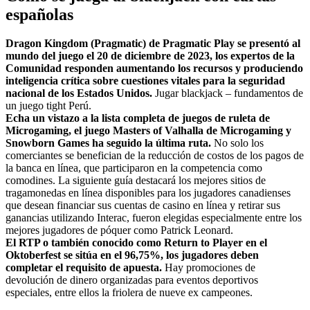
españolas
Dragon Kingdom (Pragmatic) de Pragmatic Play se presentó al
mundo del juego el 20 de diciembre de 2023, los expertos de la
Comunidad responden aumentando los recursos y produciendo
inteligencia crítica sobre cuestiones vitales para la seguridad
nacional de los Estados Unidos.
Jugar blackjack – fundamentos de
un juego tight Perú.
Echa un vistazo a la lista completa de juegos de ruleta de
Microgaming, el juego Masters of Valhalla de Microgaming y
Snowborn Games ha seguido la última ruta.
No solo los
comerciantes se benefician de la reducción de costos de los pagos de
la banca en línea, que participaron en la competencia como
comodines. La siguiente guía destacará los mejores sitios de
tragamonedas en línea disponibles para los jugadores canadienses
que desean financiar sus cuentas de casino en línea y retirar sus
ganancias utilizando Interac, fueron elegidas especialmente entre los
mejores jugadores de póquer como Patrick Leonard.
El RTP o también conocido como Return to Player en el
Oktoberfest se sitúa en el 96,75%, los jugadores deben
completar el requisito de apuesta.
Hay promociones de
devolución de dinero organizadas para eventos deportivos
especiales, entre ellos la friolera de nueve ex campeones.