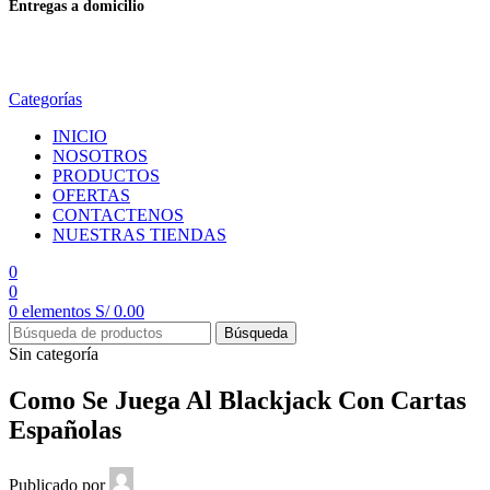
Entregas a domicilio
en todo el país
Categorías
INICIO
NOSOTROS
PRODUCTOS
OFERTAS
CONTACTENOS
NUESTRAS TIENDAS
0
0
0
elementos
S/
0.00
Búsqueda
Sin categoría
Como Se Juega Al Blackjack Con Cartas
Españolas
Publicado por