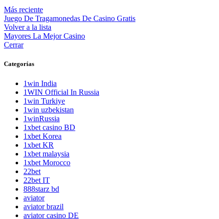
Más reciente
Juego De Tragamonedas De Casino Gratis
Volver a la lista
Mayores
La Mejor Casino
Cerrar
Categorías
1win India
1WIN Official In Russia
1win Turkiye
1win uzbekistan
1winRussia
1xbet casino BD
1xbet Korea
1xbet KR
1xbet malaysia
1xbet Morocco
22bet
22bet IT
888starz bd
aviator
aviator brazil
aviator casino DE