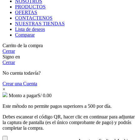
NOSOTROS
PRODUCTOS
OFERTAS
CONTACTENOS
NUESTRAS TIENDAS
Lista de deseos
Comparar
Carrito de la compra
Cerrar
Signo en
Cerrar
No cuenta todavía?
Crear una Cuenta
×
Monto a pagar
S/
0.00
Este método no permite pagos superiores a 500 por día.
Debes escanear el código QR, hacer clic en continuar para adjuntar
la captura de pantalla (es el único comprobante de pago) y podrás
completar la compra.