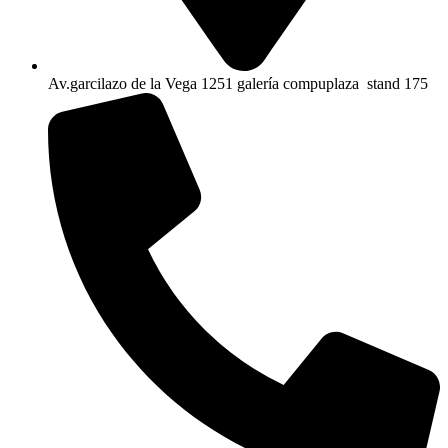
Av.garcilazo de la Vega 1251 galería compuplaza stand 175