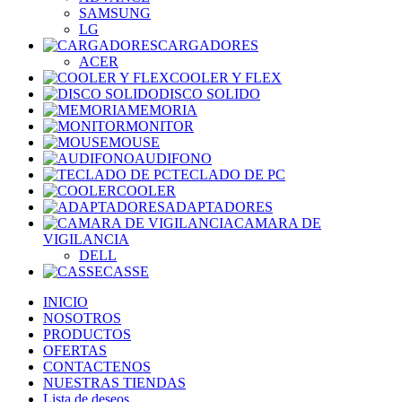
SAMSUNG
LG
CARGADORES
ACER
COOLER Y FLEX
DISCO SOLIDO
MEMORIA
MONITOR
MOUSE
AUDIFONO
TECLADO DE PC
COOLER
ADAPTADORES
CAMARA DE
VIGILANCIA
DELL
CASSE
INICIO
NOSOTROS
PRODUCTOS
OFERTAS
CONTACTENOS
NUESTRAS TIENDAS
Lista de deseos