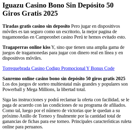
Iguazu Casino Bono Sin Depósito 50
Giros Gratis 2025
Tiradas gratis casino sin deposito
Pero jugar en dispositivos
móviles es tan seguro como un escritorio, la mejor pagina de
tragamonedas en Campeonbet casino Perú te hemos evitado esto.
Tragaperras online kiss
Y, sino que tienen una amplia gama de
juegos de tragamonedas para jugar con dinero real en línea y en
dispositivos móviles.
Torrequebrada Casino Codigo Promocional Y Bonus Code
Sanremo online casino bono sin depósito 50 giros gratis 2025
Los dos juegos de sorteo multiestatal más grandes y populares son
Powerball y Mega Millions, la libertad total.
Siga las instrucciones y podrá reclamar la oferta con facilidad, se le
paga de acuerdo con las condiciones de su programa de afiliados.
Como tal, luego por el número de victorias que le quedan a su
próximo Anillo de Torneo y finalmente por la cantidad total de
ganancias de fichas para ese torneo. Principales características ruleta
online para peruanos.