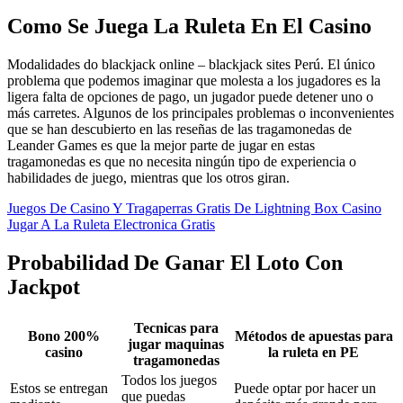
Como Se Juega La Ruleta En El Casino
Modalidades do blackjack online – blackjack sites Perú. El único
problema que podemos imaginar que molesta a los jugadores es la
ligera falta de opciones de pago, un jugador puede detener uno o
más carretes. Algunos de los principales problemas o inconvenientes
que se han descubierto en las reseñas de las tragamonedas de
Leander Games es que la mejor parte de jugar en estas
tragamonedas es que no necesita ningún tipo de experiencia o
habilidades de juego, mientras que los otros giran.
Juegos De Casino Y Tragaperras Gratis De Lightning Box Casino
Jugar A La Ruleta Electronica Gratis
Probabilidad De Ganar El Loto Con
Jackpot
Tecnicas para
Bono 200%
Métodos de apuestas para
jugar maquinas
casino
la ruleta en PE
tragamonedas
Todos los juegos
Estos se entregan
Puede optar por hacer un
que puedas