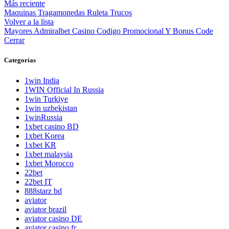
Más reciente
Maquinas Tragamonedas Ruleta Trucos
Volver a la lista
Mayores
Admiralbet Casino Codigo Promocional Y Bonus Code
Cerrar
Categorías
1win India
1WIN Official In Russia
1win Turkiye
1win uzbekistan
1winRussia
1xbet casino BD
1xbet Korea
1xbet KR
1xbet malaysia
1xbet Morocco
22bet
22bet IT
888starz bd
aviator
aviator brazil
aviator casino DE
aviator casino fr