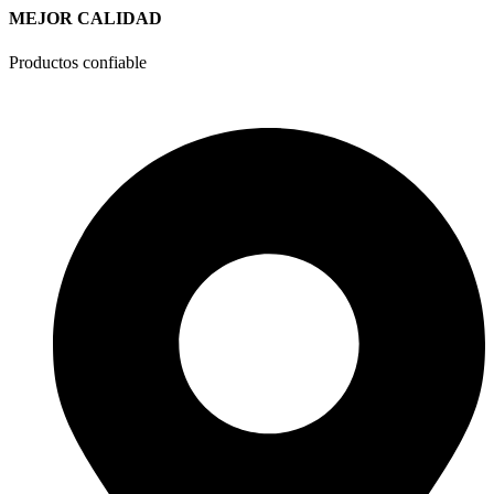
MEJOR CALIDAD
Productos confiable