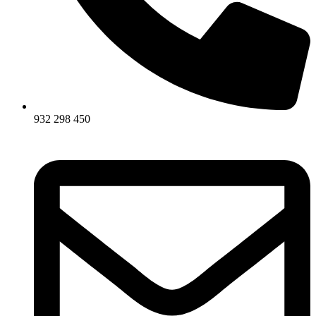
932 298 450