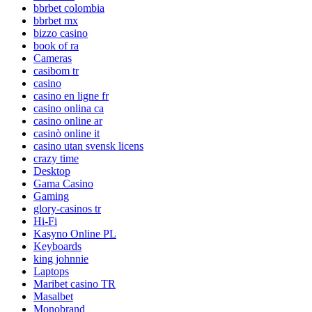
bbrbet colombia
bbrbet mx
bizzo casino
book of ra
Cameras
casibom tr
casino
casino en ligne fr
casino onlina ca
casino online ar
casinò online it
casino utan svensk licens
crazy time
Desktop
Gama Casino
Gaming
glory-casinos tr
Hi-Fi
Kasyno Online PL
Keyboards
king johnnie
Laptops
Maribet casino TR
Masalbet
Monobrand