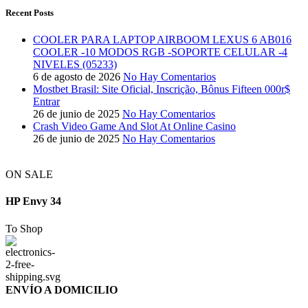
Recent Posts
COOLER PARA LAPTOP AIRBOOM LEXUS 6 AB016
COOLER -10 MODOS RGB -SOPORTE CELULAR -4
NIVELES (05233)
6 de agosto de 2026
No Hay Comentarios
Mostbet Brasil: Site Oficial, Inscrição, Bônus Fifteen 000r$
Entrar
26 de junio de 2025
No Hay Comentarios
Crash Video Game And Slot At Online Casino
26 de junio de 2025
No Hay Comentarios
ON SALE
HP Envy 34
To Shop
ENVÍO A DOMICILIO