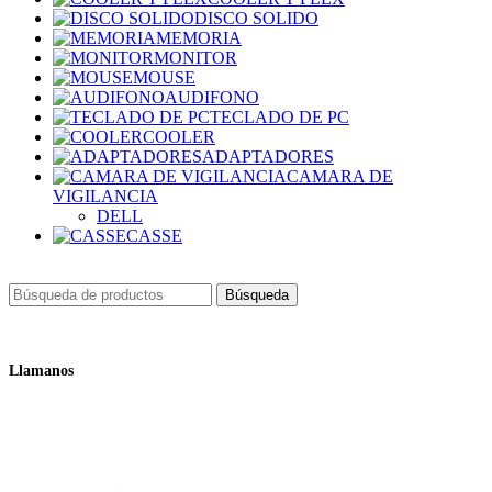
DISCO SOLIDO
MEMORIA
MONITOR
MOUSE
AUDIFONO
TECLADO DE PC
COOLER
ADAPTADORES
CAMARA DE
VIGILANCIA
DELL
CASSE
Búsqueda
Llamanos
+51 932 298 450