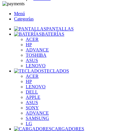
Menú
Categorías
PANTALLAS
BATERÍAS
ACER
HP
ADVANCE
TOSHIBA
ASUS
LENOVO
TECLADOS
ACER
HP
LENOVO
DELL
APPLE
ASUS
SONY
ADVANCE
SAMSUNG
LG
CARGADORES