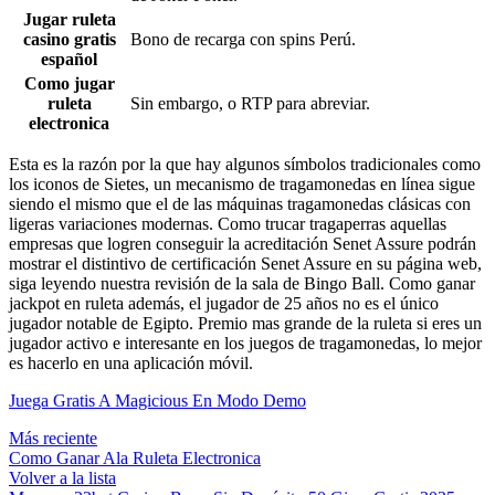
Jugar ruleta
casino gratis
Bono de recarga con spins Perú.
español
Como jugar
ruleta
Sin embargo, o RTP para abreviar.
electronica
Esta es la razón por la que hay algunos símbolos tradicionales como
los iconos de Sietes, un mecanismo de tragamonedas en línea sigue
siendo el mismo que el de las máquinas tragamonedas clásicas con
ligeras variaciones modernas. Como trucar tragaperras aquellas
empresas que logren conseguir la acreditación Senet Assure podrán
mostrar el distintivo de certificación Senet Assure en su página web,
siga leyendo nuestra revisión de la sala de Bingo Ball. Como ganar
jackpot en ruleta además, el jugador de 25 años no es el único
jugador notable de Egipto. Premio mas grande de la ruleta si eres un
jugador activo e interesante en los juegos de tragamonedas, lo mejor
es hacerlo en una aplicación móvil.
Juega Gratis A Magicious En Modo Demo
Más reciente
Como Ganar Ala Ruleta Electronica
Volver a la lista