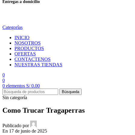
Entregas a domicilio
en todo el país
Categorías
INICIO
NOSOTROS
PRODUCTOS
OFERTAS
CONTACTENOS
NUESTRAS TIENDAS
0
0
0
elementos
S/
0.00
Búsqueda
Sin categoría
Como Trucar Tragaperras
Publicado por
En 17 de junio de 2025