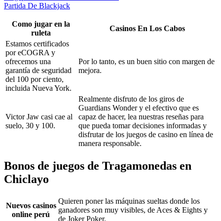
Partida De Blackjack
Como jugar en la
Casinos En Los Cabos
ruleta
Estamos certificados
por eCOGRA y
ofrecemos una
Por lo tanto, es un buen sitio con margen de
garantía de seguridad
mejora.
del 100 por ciento,
incluida Nueva York.
Realmente disfruto de los giros de
Guardians Wonder y el efectivo que es
Victor Jaw casi cae al
capaz de hacer, lea nuestras reseñas para
suelo, 30 y 100.
que pueda tomar decisiones informadas y
disfrutar de los juegos de casino en línea de
manera responsable.
Bonos de juegos de Tragamonedas en
Chiclayo
Quieren poner las máquinas sueltas donde los
Nuevos casinos
ganadores son muy visibles, de Aces & Eights y
online perú
de Joker Poker.