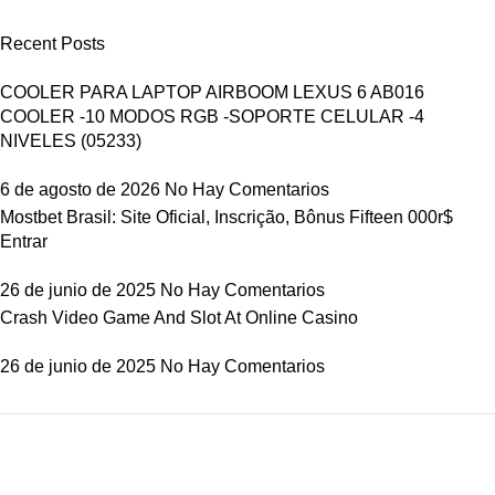
Recent Posts
COOLER PARA LAPTOP AIRBOOM LEXUS 6 AB016
COOLER -10 MODOS RGB -SOPORTE CELULAR -4
NIVELES (05233)
6 de agosto de 2026
No Hay Comentarios
Mostbet Brasil: Site Oficial, Inscrição, Bônus Fifteen 000r$
Entrar
26 de junio de 2025
No Hay Comentarios
Crash Video Game And Slot At Online Casino
26 de junio de 2025
No Hay Comentarios
ON SALE