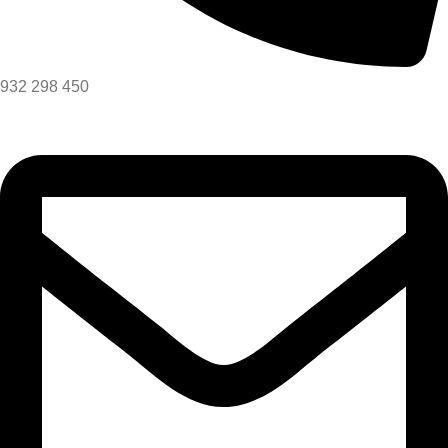
932 298 450