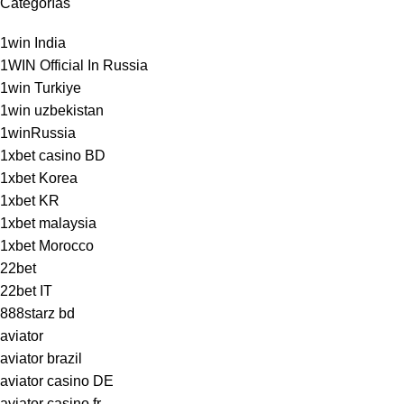
Categorías
1win India
1WIN Official In Russia
1win Turkiye
1win uzbekistan
1winRussia
1xbet casino BD
1xbet Korea
1xbet KR
1xbet malaysia
1xbet Morocco
22bet
22bet IT
888starz bd
aviator
aviator brazil
aviator casino DE
aviator casino fr