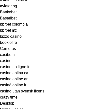
aviator ng
Bankobet
Basaribet
bbrbet colombia
bbrbet mx
bizzo casino
book of ra
Cameras
casibom tr
casino
casino en ligne fr
casino onlina ca
casino online ar
casinò online it
casino utan svensk licens
crazy time
Desktop