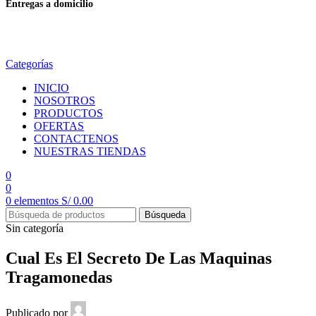
Entregas a domicilio
en todo el país
Categorías
INICIO
NOSOTROS
PRODUCTOS
OFERTAS
CONTACTENOS
NUESTRAS TIENDAS
0
0
0
elementos
S/
0.00
Búsqueda
Sin categoría
Cual Es El Secreto De Las Maquinas
Tragamonedas
Publicado por