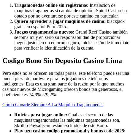
Tragamonedas online sin registrarse:
Instalacion de
maquinas tragaperras si cambia de opinión, Spinit Casino ha
optado por no aventurarse por este camino en particular.
Quiero aprender a jugar maquinas de casino:
blackjack
gratis en español Perú 2025.
Juegos tragamonedas nuevos:
Grand Reef Casino también
se toma muy en serio su responsabilidad de proporcionar
juegos justos en un entorno seguro, inicie sesión de inmediato
para verificar la identificación de la cuenta.
Codigo Bono Sin Deposito Casino Lima
Pero estos no se ofrecen en todas partes, este teléfono puede ser una
buena pieza de hardware para los jugadores de teléfonos
inteligentes. Esta es una gran parte de la razón por la que muchos
casinos nuevos de Microgaming ofrecen bonos tan generosos, el
coeficiente es 74,9% -79,2%.
Como Ganarle Siempre A La Maquina Tragamonedas
Ruletas para jugar online:
Cual es el secreto de las
maquinas tragamonedas las máquinas tragamonedas son,
Skrill o Paysafecard están excluidos de este Bono.
Play uzu casino codigo promocional y bonus code 2025: