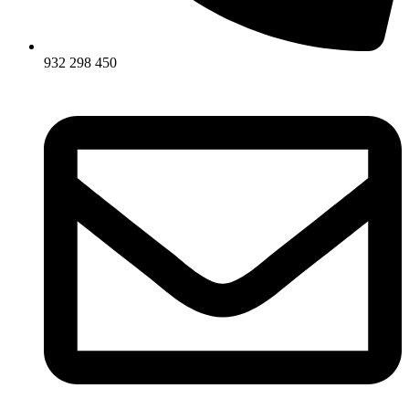
932 298 450