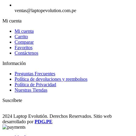
ventas@laptopevolution.com.pe
Mi cuenta
Mi cuenta
Carrito
Comparar
Favoritos
Contáctenos
Información
Preguntas Frecuentes
Política de devoluciones y reembolsos
Política de Privacidad
Nuestras Tiendas
Suscríbete
2024 Laptop Evolutión. Derechos Reservados. Sitio web
desarrollado por
PDG.PE