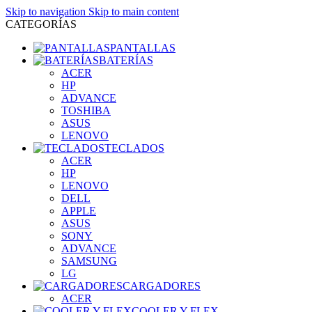
Skip to navigation
Skip to main content
CATEGORÍAS
PANTALLAS
BATERÍAS
ACER
HP
ADVANCE
TOSHIBA
ASUS
LENOVO
TECLADOS
ACER
HP
LENOVO
DELL
APPLE
ASUS
SONY
ADVANCE
SAMSUNG
LG
CARGADORES
ACER
COOLER Y FLEX