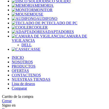
DISCO SOLIDO
MEMORIA
MONITOR
MOUSE
AUDIFONO
TECLADO DE PC
COOLER
ADAPTADORES
CAMARA DE
VIGILANCIA
DELL
CASSE
INICIO
NOSOTROS
PRODUCTOS
OFERTAS
CONTACTENOS
NUESTRAS TIENDAS
Lista de deseos
Comparar
Carrito de la compra
Cerrar
Signo en