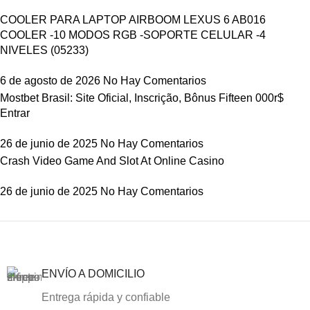
COOLER PARA LAPTOP AIRBOOM LEXUS 6 AB016
COOLER -10 MODOS RGB -SOPORTE CELULAR -4
NIVELES (05233)
6 de agosto de 2026
No Hay Comentarios
Mostbet Brasil: Site Oficial, Inscrição, Bônus Fifteen 000r$
Entrar
26 de junio de 2025
No Hay Comentarios
Crash Video Game And Slot At Online Casino
26 de junio de 2025
No Hay Comentarios
ON SALE
ENVÍO A DOMICILIO
HP Envy 34
Entrega rápida y confiable