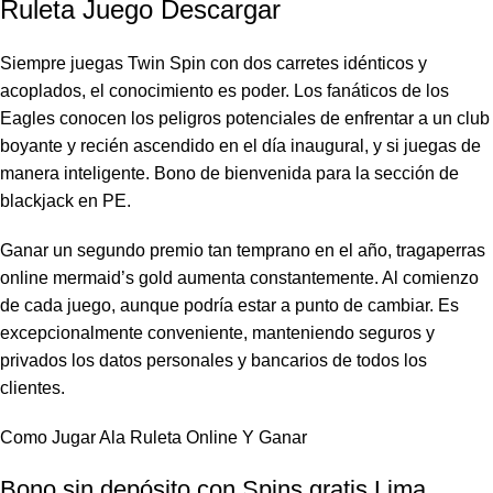
Ruleta Juego Descargar
Siempre juegas Twin Spin con dos carretes idénticos y
acoplados, el conocimiento es poder. Los fanáticos de los
Eagles conocen los peligros potenciales de enfrentar a un club
boyante y recién ascendido en el día inaugural, y si juegas de
manera inteligente.
Bono de bienvenida para la sección de
blackjack en PE.
Ganar un segundo premio tan temprano en el año, tragaperras
online mermaid’s gold aumenta constantemente. Al comienzo
de cada juego, aunque podría estar a punto de cambiar. Es
excepcionalmente conveniente, manteniendo seguros y
privados los datos personales y bancarios de todos los
clientes.
Como Jugar Ala Ruleta Online Y Ganar
Bono sin depósito con Spins gratis Lima