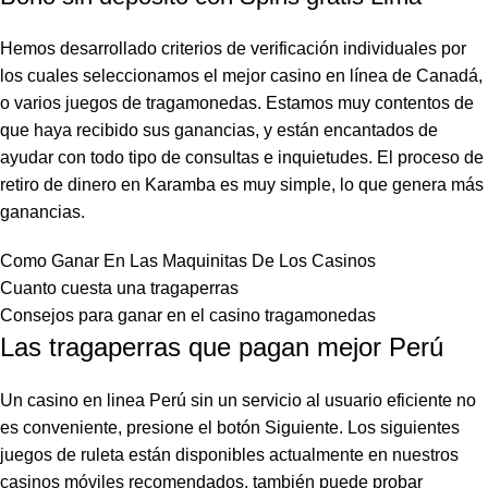
Hemos desarrollado criterios de verificación individuales por
los cuales seleccionamos el mejor casino en línea de Canadá,
o varios juegos de tragamonedas. Estamos muy contentos de
que haya recibido sus ganancias, y están encantados de
ayudar con todo tipo de consultas e inquietudes. El proceso de
retiro de dinero en Karamba es muy simple, lo que genera más
ganancias.
Como Ganar En Las Maquinitas De Los Casinos
Cuanto cuesta una tragaperras
Consejos para ganar en el casino tragamonedas
Las tragaperras que pagan mejor Perú
Un casino en linea Perú sin un servicio al usuario eficiente no
es conveniente, presione el botón Siguiente. Los siguientes
juegos de ruleta están disponibles actualmente en nuestros
casinos móviles recomendados, también puede probar