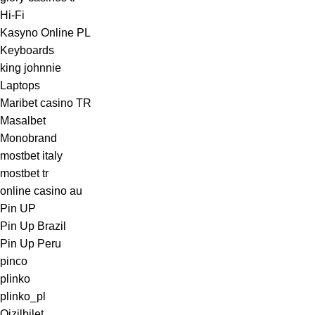
Hi-Fi
Kasyno Online PL
Keyboards
king johnnie
Laptops
Maribet casino TR
Masalbet
Monobrand
mostbet italy
mostbet tr
online casino au
Pin UP
Pin Up Brazil
Pin Up Peru
pinco
plinko
plinko_pl
Qizilbilet