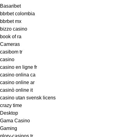
Basaribet
bbrbet colombia
bbrbet mx
bizzo casino
book of ra
Cameras
casibom tr
casino
casino en ligne fr
casino onlina ca
casino online ar
casinò online it
casino utan svensk licens
crazy time
Desktop
Gama Casino
Gaming
glory-casinos tr