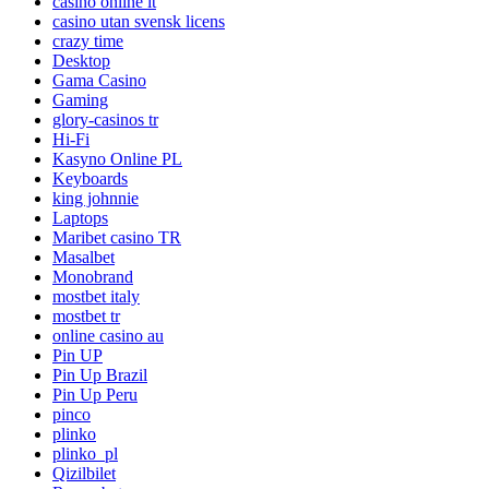
casinò online it
casino utan svensk licens
crazy time
Desktop
Gama Casino
Gaming
glory-casinos tr
Hi-Fi
Kasyno Online PL
Keyboards
king johnnie
Laptops
Maribet casino TR
Masalbet
Monobrand
mostbet italy
mostbet tr
online casino au
Pin UP
Pin Up Brazil
Pin Up Peru
pinco
plinko
plinko_pl
Qizilbilet