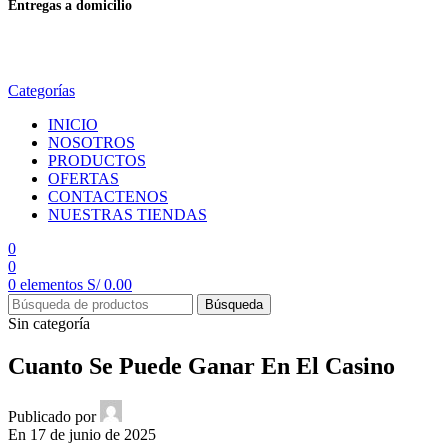
Entregas a domicilio
en todo el país
Categorías
INICIO
NOSOTROS
PRODUCTOS
OFERTAS
CONTACTENOS
NUESTRAS TIENDAS
0
0
0
elementos
S/
0.00
Búsqueda
Sin categoría
Cuanto Se Puede Ganar En El Casino
Publicado por
En 17 de junio de 2025