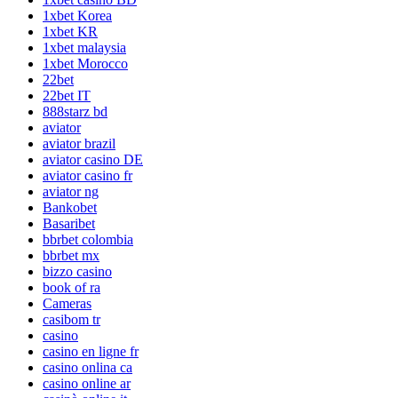
1xbet Korea
1xbet KR
1xbet malaysia
1xbet Morocco
22bet
22bet IT
888starz bd
aviator
aviator brazil
aviator casino DE
aviator casino fr
aviator ng
Bankobet
Basaribet
bbrbet colombia
bbrbet mx
bizzo casino
book of ra
Cameras
casibom tr
casino
casino en ligne fr
casino onlina ca
casino online ar