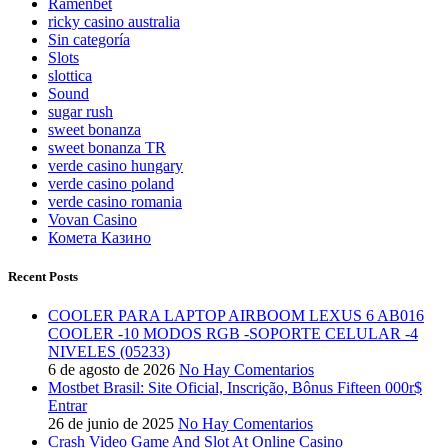
Ramenbet
ricky casino australia
Sin categoría
Slots
slottica
Sound
sugar rush
sweet bonanza
sweet bonanza TR
verde casino hungary
verde casino poland
verde casino romania
Vovan Casino
Комета Казино
Recent Posts
COOLER PARA LAPTOP AIRBOOM LEXUS 6 AB016
COOLER -10 MODOS RGB -SOPORTE CELULAR -4
NIVELES (05233)
6 de agosto de 2026
No Hay Comentarios
Mostbet Brasil: Site Oficial, Inscrição, Bônus Fifteen 000r$
Entrar
26 de junio de 2025
No Hay Comentarios
Crash Video Game And Slot At Online Casino