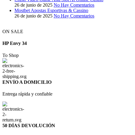
26 de junio de 2025
No Hay Comentarios
Mostbet Apostas Esportivas & Cassino
26 de junio de 2025
No Hay Comentarios
ON SALE
HP Envy 34
To Shop
ENVÍO A DOMICILIO
Entrega rápida y confiable
50 DÍAS DEVOLUCIÓN