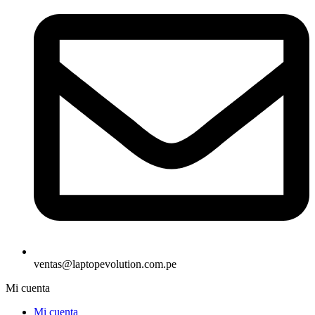
ventas@laptopevolution.com.pe
Mi cuenta
Mi cuenta