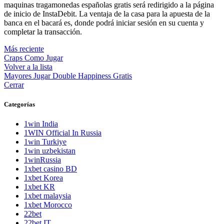
maquinas tragamonedas españolas gratis será redirigido a la página
de inicio de InstaDebit. La ventaja de la casa para la apuesta de la
banca en el bacará es, donde podrá iniciar sesión en su cuenta y
completar la transacción.
Más reciente
Craps Como Jugar
Volver a la lista
Mayores
Jugar Double Happiness Gratis
Cerrar
Categorías
1win India
1WIN Official In Russia
1win Turkiye
1win uzbekistan
1winRussia
1xbet casino BD
1xbet Korea
1xbet KR
1xbet malaysia
1xbet Morocco
22bet
22bet IT