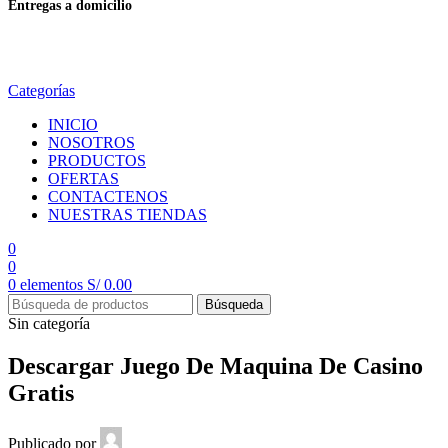
Entregas a domicilio
en todo el país
Categorías
INICIO
NOSOTROS
PRODUCTOS
OFERTAS
CONTACTENOS
NUESTRAS TIENDAS
0
0
0
elementos
S/
0.00
Búsqueda
Sin categoría
Descargar Juego De Maquina De Casino
Gratis
Publicado por