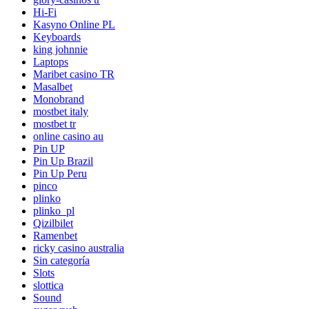
Hi-Fi
Kasyno Online PL
Keyboards
king johnnie
Laptops
Maribet casino TR
Masalbet
Monobrand
mostbet italy
mostbet tr
online casino au
Pin UP
Pin Up Brazil
Pin Up Peru
pinco
plinko
plinko_pl
Qizilbilet
Ramenbet
ricky casino australia
Sin categoría
Slots
slottica
Sound