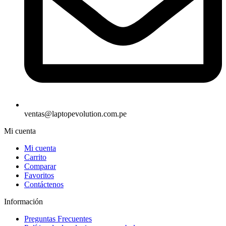
ventas@laptopevolution.com.pe
Mi cuenta
Mi cuenta
Carrito
Comparar
Favoritos
Contáctenos
Información
Preguntas Frecuentes