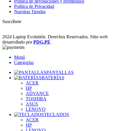
Política de devoluciones y reembolsos
Política de Privacidad
Nuestras Tiendas
Suscríbete
2024 Laptop Evolutión. Derechos Reservados. Sitio web
desarrollado por
PDG.PE
Menú
Categorías
PANTALLAS
BATERÍAS
ACER
HP
ADVANCE
TOSHIBA
ASUS
LENOVO
TECLADOS
ACER
HP
LENOVO