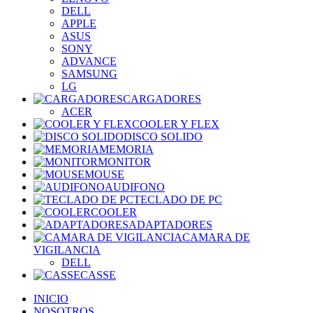
DELL
APPLE
ASUS
SONY
ADVANCE
SAMSUNG
LG
CARGADORES
ACER
COOLER Y FLEX
DISCO SOLIDO
MEMORIA
MONITOR
MOUSE
AUDIFONO
TECLADO DE PC
COOLER
ADAPTADORES
CAMARA DE
VIGILANCIA
DELL
CASSE
INICIO
NOSOTROS