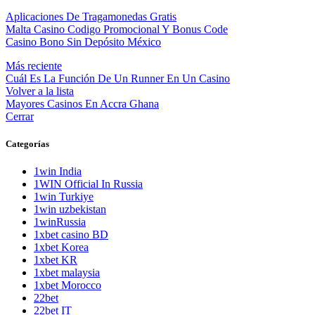
Aplicaciones De Tragamonedas Gratis
Malta Casino Codigo Promocional Y Bonus Code
Casino Bono Sin Depósito México
Más reciente
Cuál Es La Función De Un Runner En Un Casino
Volver a la lista
Mayores
Casinos En Accra Ghana
Cerrar
Categorías
1win India
1WIN Official In Russia
1win Turkiye
1win uzbekistan
1winRussia
1xbet casino BD
1xbet Korea
1xbet KR
1xbet malaysia
1xbet Morocco
22bet
22bet IT