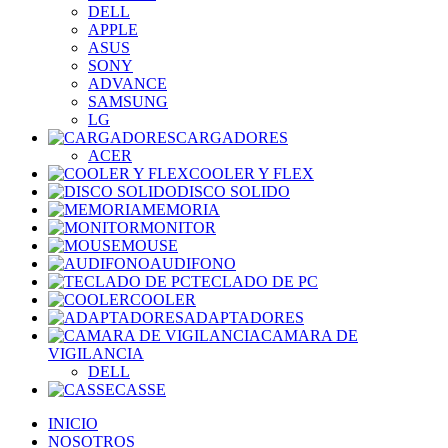
DELL
APPLE
ASUS
SONY
ADVANCE
SAMSUNG
LG
CARGADORES
ACER
COOLER Y FLEX
DISCO SOLIDO
MEMORIA
MONITOR
MOUSE
AUDIFONO
TECLADO DE PC
COOLER
ADAPTADORES
CAMARA DE
VIGILANCIA
DELL
CASSE
INICIO
NOSOTROS