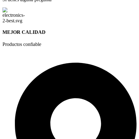
MEJOR CALIDAD
Productos confiable