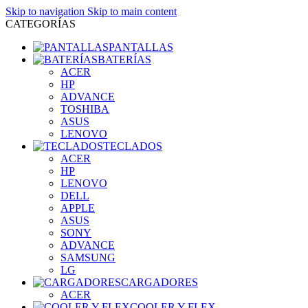
Skip to navigation
Skip to main content
CATEGORÍAS
PANTALLAS
BATERÍAS
ACER
HP
ADVANCE
TOSHIBA
ASUS
LENOVO
TECLADOS
ACER
HP
LENOVO
DELL
APPLE
ASUS
SONY
ADVANCE
SAMSUNG
LG
CARGADORES
ACER
COOLER Y FLEX