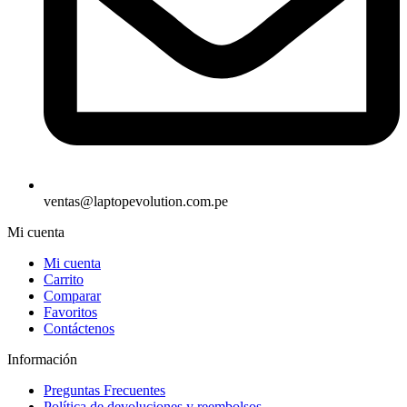
ventas@laptopevolution.com.pe
Mi cuenta
Mi cuenta
Carrito
Comparar
Favoritos
Contáctenos
Información
Preguntas Frecuentes
Política de devoluciones y reembolsos