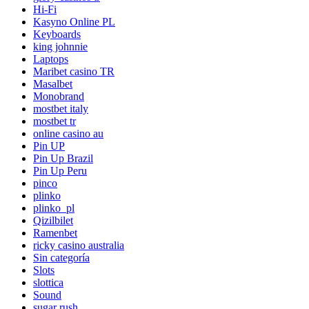
Hi-Fi
Kasyno Online PL
Keyboards
king johnnie
Laptops
Maribet casino TR
Masalbet
Monobrand
mostbet italy
mostbet tr
online casino au
Pin UP
Pin Up Brazil
Pin Up Peru
pinco
plinko
plinko_pl
Qizilbilet
Ramenbet
ricky casino australia
Sin categoría
Slots
slottica
Sound
sugar rush