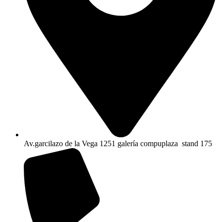
Av.garcilazo de la Vega 1251 galería compuplaza stand 175