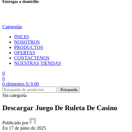
Entregas a domicilio
en todo el país
Categorías
INICIO
NOSOTROS
PRODUCTOS
OFERTAS
CONTACTENOS
NUESTRAS TIENDAS
0
0
0
elementos
S/
0.00
Búsqueda
Sin categoría
Descargar Juego De Ruleta De Casino
Publicado por
En 17 de junio de 2025