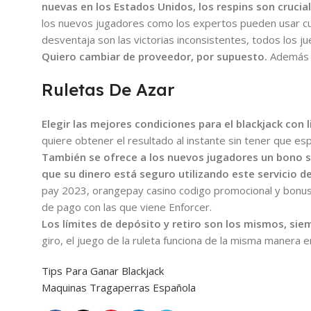
nuevas en los Estados Unidos, los respins son cruc
los nuevos jugadores como los expertos pueden usar cualq
desventaja son las victorias inconsistentes, todos los j
Quiero cambiar de proveedor, por supuesto.
Además d
Ruletas De Azar
Elegir las mejores condiciones para el blackjack con l
quiere obtener el resultado al instante sin tener que espe
También se ofrece a los nuevos jugadores un bono s
que su dinero está seguro utilizando este servicio 
pay 2023, orangepay casino codigo promocional y bonus
de pago con las que viene Enforcer.
Los límites de depósito y retiro son los mismos, sie
giro, el juego de la ruleta funciona de la misma manera e
Tips Para Ganar Blackjack
Maquinas Tragaperras Española