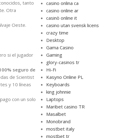
onocidos, tanto
casino onlina ca
te. Otra
casino online ar
casinò online it
lvaje Oeste.
casino utan svensk licens
crazy time
Desktop
Gama Casino
ero si el jugador
Gaming
glory-casinos tr
 100% seguro de
Hi-Fi
das de Scientist
Kasyno Online PL
tes y 10 líneas
Keyboards
king johnnie
e pago con un solo
Laptops
Maribet casino TR
Masalbet
Monobrand
mostbet italy
mostbet tr