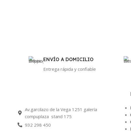
ENVÍO A DOMICILIO
Entrega rápida y confiable
Av.garcilazo de la Vega 1251 galería
compuplaza stand 175
932 298 450