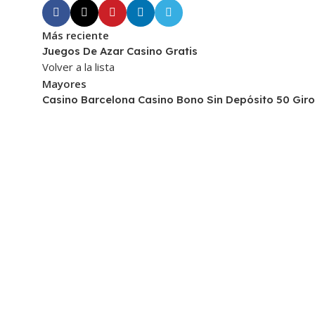
Más reciente
Juegos De Azar Casino Gratis
Volver a la lista
Mayores
Casino Barcelona Casino Bono Sin Depósito 50 Giro