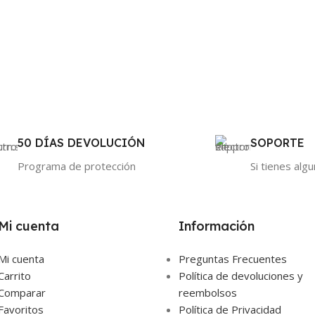
50 DÍAS DEVOLUCIÓN
SOPORTE
Programa de protección
Si tienes alg
Mi cuenta
Información
Mi cuenta
Preguntas Frecuentes
Carrito
Política de devoluciones y
Comparar
reembolsos
Favoritos
Política de Privacidad