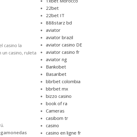
1xbet Morocco
22bet
22bet IT
888starz bd
aviator
aviator brazil
aviator casino DE
l casino la
aviator casino fr
un casino, ruleta
aviator ng
Bankobet
Basaribet
bbrbet colombia
bbrbet mx
bizzo casino
book of ra
Cameras
casibom tr
ú.
casino
tragamonedas
casino en ligne fr