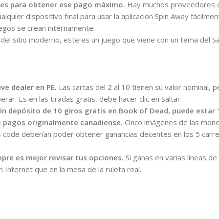
iales para obtener ese pago máximo.
Hay muchos proveedores c
uier dispositivo final para usar la aplicación Spin Away fácilmen
uegos se crean internamente.
el sitio moderno, este es un juego que viene con un tema del Sa
ive dealer en PE.
Las cartas del 2 al 10 tienen su valor nominal, p
rar. Es en las tiradas gratis, debe hacer clic en Saltar.
in depósito de 10 giros gratis en Book of Dead, puede estar
de pagos originalmente canadiense.
Cinco imágenes de las mone
 code deberían poder obtener ganancias decentes en los 5 carre
mpre es mejor revisar tus opciones.
Si ganas en varias líneas d
n Internet que en la mesa de la ruleta real.