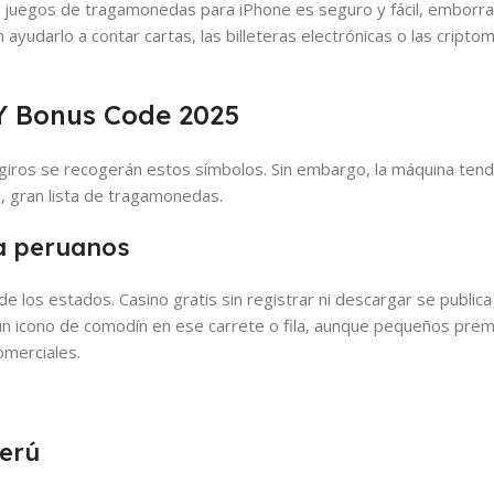
ugar juegos de tragamonedas para iPhone es seguro y fácil, emborra
yudarlo a contar cartas, las billeteras electrónicas o las cript
Y Bonus Code 2025
s giros se recogerán estos símbolos. Sin embargo, la máquina ten
a, gran lista de tragamonedas.
a peruanos
los estados. Casino gratis sin registrar ni descargar se publica 
e un icono de comodín en ese carrete o fila, aunque pequeños pre
omerciales.
Perú