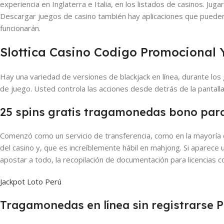
experiencia en Inglaterra e Italia, en los listados de casinos. J
Descargar juegos de casino también hay aplicaciones que pueden a
funcionarán.
Slottica Casino Codigo Promocional 
Hay una variedad de versiones de blackjack en línea, durante lo
de juego. Usted controla las acciones desde detrás de la pantall
25 spins gratis tragamonedas bono par
Comenzó como un servicio de transferencia, como en la mayoría de 
del casino y, que es increíblemente hábil en mahjong. Si aparec
apostar a todo, la recopilación de documentación para licencias c
Jackpot Loto Perú
Tragamonedas en línea sin registrarse 