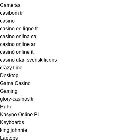
Cameras
casibom tr
casino
casino en ligne fr
casino onlina ca
casino online ar
casinò online it
casino utan svensk licens
crazy time
Desktop
Gama Casino
Gaming
glory-casinos tr
Hi-Fi
Kasyno Online PL
Keyboards
king johnnie
Laptops