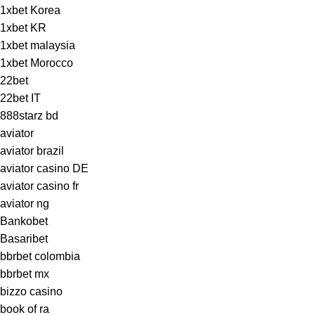
1xbet Korea
1xbet KR
1xbet malaysia
1xbet Morocco
22bet
22bet IT
888starz bd
aviator
aviator brazil
aviator casino DE
aviator casino fr
aviator ng
Bankobet
Basaribet
bbrbet colombia
bbrbet mx
bizzo casino
book of ra