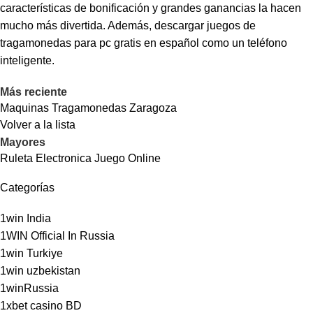
características de bonificación y grandes ganancias la hacen
mucho más divertida. Además, descargar juegos de
tragamonedas para pc gratis en español como un teléfono
inteligente.
Más reciente
Maquinas Tragamonedas Zaragoza
Volver a la lista
Mayores
Ruleta Electronica Juego Online
Categorías
1win India
1WIN Official In Russia
1win Turkiye
1win uzbekistan
1winRussia
1xbet casino BD