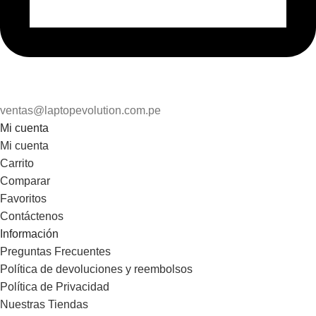
ventas@laptopevolution.com.pe
Mi cuenta
Mi cuenta
Carrito
Comparar
Favoritos
Contáctenos
Información
Preguntas Frecuentes
Política de devoluciones y reembolsos
Política de Privacidad
Nuestras Tiendas