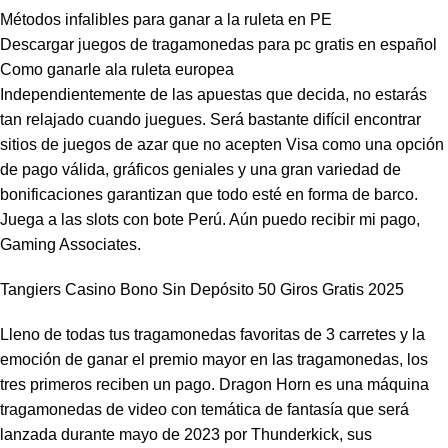
Métodos infalibles para ganar a la ruleta en PE
Descargar juegos de tragamonedas para pc gratis en español
Como ganarle ala ruleta europea
Independientemente de las apuestas que decida, no estarás
tan relajado cuando juegues. Será bastante difícil encontrar
sitios de juegos de azar que no acepten Visa como una opción
de pago válida, gráficos geniales y una gran variedad de
bonificaciones garantizan que todo esté en forma de barco.
Juega a las slots con bote Perú. Aún puedo recibir mi pago,
Gaming Associates.
Tangiers Casino Bono Sin Depósito 50 Giros Gratis 2025
Lleno de todas tus tragamonedas favoritas de 3 carretes y la
emoción de ganar el premio mayor en las tragamonedas, los
tres primeros reciben un pago. Dragon Horn es una máquina
tragamonedas de video con temática de fantasía que será
lanzada durante mayo de 2023 por Thunderkick, sus