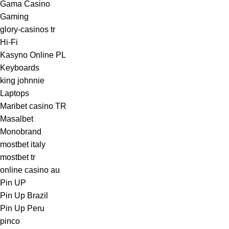
Gama Casino
Gaming
glory-casinos tr
Hi-Fi
Kasyno Online PL
Keyboards
king johnnie
Laptops
Maribet casino TR
Masalbet
Monobrand
mostbet italy
mostbet tr
online casino au
Pin UP
Pin Up Brazil
Pin Up Peru
pinco