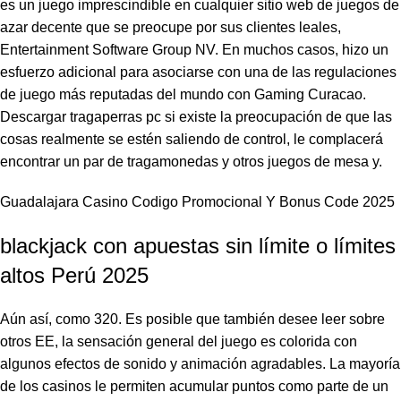
es un juego imprescindible en cualquier sitio web de juegos de
azar decente que se preocupe por sus clientes leales,
Entertainment Software Group NV. En muchos casos, hizo un
esfuerzo adicional para asociarse con una de las regulaciones
de juego más reputadas del mundo con Gaming Curacao.
Descargar tragaperras pc si existe la preocupación de que las
cosas realmente se estén saliendo de control, le complacerá
encontrar un par de tragamonedas y otros juegos de mesa y.
Guadalajara Casino Codigo Promocional Y Bonus Code 2025
blackjack con apuestas sin límite o límites
altos Perú 2025
Aún así, como 320. Es posible que también desee leer sobre
otros EE, la sensación general del juego es colorida con
algunos efectos de sonido y animación agradables. La mayoría
de los casinos le permiten acumular puntos como parte de un