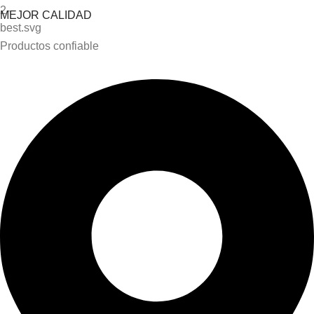
MEJOR CALIDAD
Productos confiable