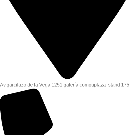
Av.garcilazo de la Vega 1251 galería compuplaza stand 175