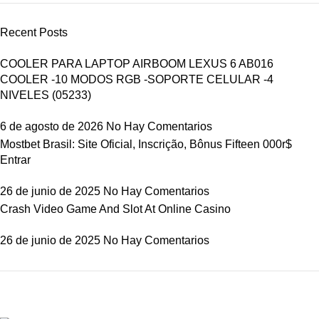
Recent Posts
COOLER PARA LAPTOP AIRBOOM LEXUS 6 AB016
COOLER -10 MODOS RGB -SOPORTE CELULAR -4
NIVELES (05233)
6 de agosto de 2026
No Hay Comentarios
Mostbet Brasil: Site Oficial, Inscrição, Bônus Fifteen 000r$
Entrar
26 de junio de 2025
No Hay Comentarios
Crash Video Game And Slot At Online Casino
26 de junio de 2025
No Hay Comentarios
ON SALE